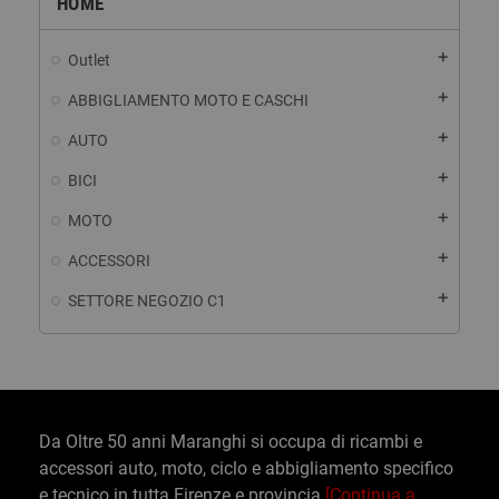
HOME
add
Outlet
add
ABBIGLIAMENTO MOTO E CASCHI
add
AUTO
add
BICI
add
MOTO
add
ACCESSORI
add
SETTORE NEGOZIO C1
Da Oltre 50 anni Maranghi si occupa di ricambi e
accessori auto, moto, ciclo e abbigliamento specifico
e tecnico in tutta Firenze e provincia
[Continua a