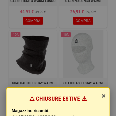
CALZETTONE X WARM LUNGO
CALZINO LUNGO WARM
44,91 €
26,91 €
49,90 €
29,90 €
COMPRA
COMPRA
-10%
-10%
SCALDACOLLO STAY WARM
SOTTOCASCO STAY WARM
IN FIBRA D'ARGENTO
GRIGIO PERLA IN FIBRA
×
D'ARGENTO TG.UNICA
⚠️ CHIUSURE ESTIVE ⚠️
44,91 €
35,90 €
49,90 €
39,89 €
Magazzino ricambi:
COMPRA
COMPRA