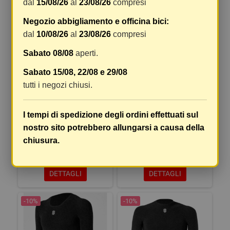
dal
15/08/26
al
23/08/26
compresi
Negozio abbigliamento e officina bici:
-10%
-10%
dal
10/08/26
al
23/08/26
compresi
Sabato 08/08
aperti.
Sabato 15/08, 22/08 e 29/08
tutti i negozi chiusi.
I tempi di spedizione degli ordini effettuati sul
SOTTOCASCO STAY WARM IN
CALZINO STAY WARM CORTO
nostro sito potrebbero allungarsi a causa della
FIBRA D'ARGENTO
chiusura.
35,90 €
22,41 €
39,89 €
24,90 €
DETTAGLI
DETTAGLI
-10%
-10%