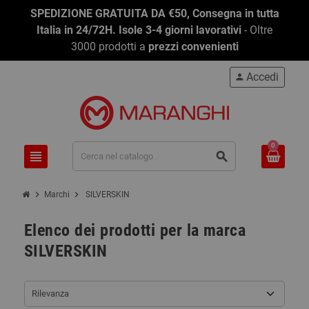
SPEDIZIONE GRATUITA DA €50, Consegna in tutta
Italia in 24/72H. Isole 3-4 giorni lavorativi
- Oltre
3000 prodotti a
prezzi convenienti
Accedi
person
0
view_headline
search
chevron_right
chevron_right
Marchi
SILVERSKIN
Elenco dei prodotti per la marca
SILVERSKIN
Rilevanza