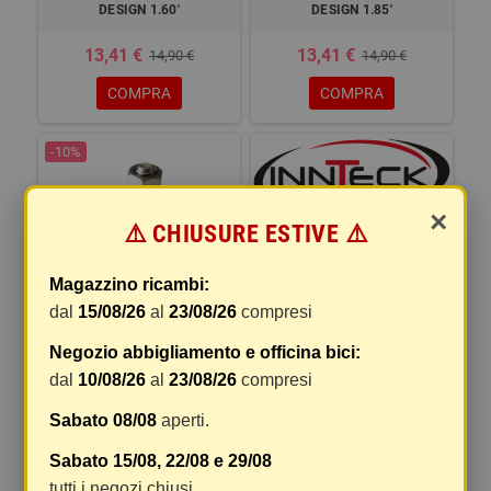
DESIGN 1.60'
DESIGN 1.85'
13,41 €
13,41 €
14,90 €
14,90 €
COMPRA
COMPRA
-10%
×
⚠️ CHIUSURE ESTIVE ⚠️
FERMA COPERTONE ULTRA
LEGGERO 2.15X18/19
Magazzino ricambi:
dal
15/08/26
al
23/08/26
compresi
Negozio abbigliamento e officina bici:
FERMACOPERTONE UP
dal
10/08/26
al
23/08/26
compresi
DESIGN 2.15'
Sabato 08/08
aperti.
13,41 €
27,57 €
14,90 €
Sabato 15/08, 22/08 e 29/08
COMPRA
DETTAGLI
tutti i negozi chiusi.