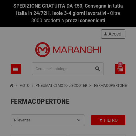
SPEDIZIONE GRATUITA DA €50, Consegna in tutta
Italia in 24/72H. Isole 3-4 giorni lavorativi
- Oltre
3000 prodotti a
prezzi convenienti
Accedi
person
0
view_headline
search
chevron_right
chevron_right
chevron_right
MOTO
PNEUMATICI MOTO e SCOOTER
FERMACOPERTONE
FERMACOPERTONE
Rilevanza
FILTRO