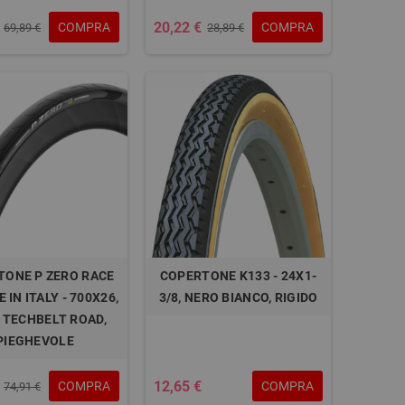
20,22 €
COMPRA
COMPRA
69,89 €
28,89 €
TONE P ZERO RACE
COPERTONE K133 - 24X1-
 IN ITALY - 700X26,
3/8, NERO BIANCO, RIGIDO
 TECHBELT ROAD,
PIEGHEVOLE
12,65 €
COMPRA
COMPRA
74,91 €