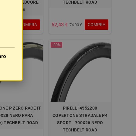
 NERO, SPEEDCORE,
TECHBELT ROAD
PIEGHEVOLE
52,43 €
COMPRA
COMPRA
91,89 €
74,90 €
-30%
ero
NE P ZERO RACE IT
PIRELLI 4552200
0X28 NERO PARA
COPERTONE STRADALE P4
Ò) TECHBELT ROAD
SPORT - 700X26 NERO
TECHBELT ROAD