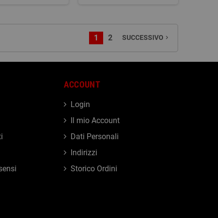
1
2
SUCCESSIVO
navigate_next
ACCOUNT
Login
Il mio Account
i
Dati Personali
Indirizzi
sensi
Storico Ordini