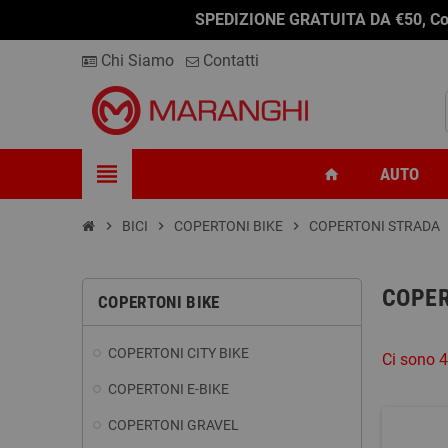
SPEDIZIONE GRATUITA DA €50, Conseg
Chi Siamo
Contatti
view_headline
AUTO
home
chevron_right
BICI
chevron_right
COPERTONI BIKE
chevron_right
COPERTONI STRADA
COPER
COPERTONI BIKE
COPERTONI CITY BIKE
Ci sono 4
COPERTONI E-BIKE
COPERTONI GRAVEL