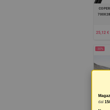
COPER
700X28
25,12 €
-30%
Magaz
COPERTO
dal
15
- 700X2