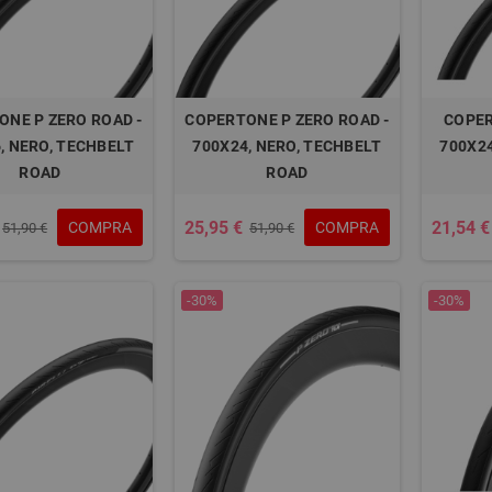
ONE P ZERO ROAD -
COPERTONE P ZERO ROAD -
COPER
, NERO, TECHBELT
700X24, NERO, TECHBELT
700X24
ROAD
ROAD
25,95 €
21,54 €
COMPRA
COMPRA
51,90 €
51,90 €
-30%
-30%