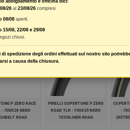
o abbigliamento e officina bici:
ROAD
700X26, NERO, SPEEDCORE,
700X28
/08/26
al
23/08/26
compresi
PIEGHEVOLE
o 08/08
aperti.
73,51 €
55,13 €
COMPRA
COMPRA
69,89 €
91,89 €
 15/08, 22/08 e 29/08
 negozi chiusi.
-30%
-30%
i di spedizione degli ordini effettuati sul nostro sito potrebb
arsi a causa della chiusura.
ONE P ZERO RACE
PIRELLI COPERTONE P ZERO
COPERTO
T - 700X28 NERO
ROAD TLR - 700X35 NERO
- 70
CHBELT ROAD
TECHLINER ROAD
(RETR