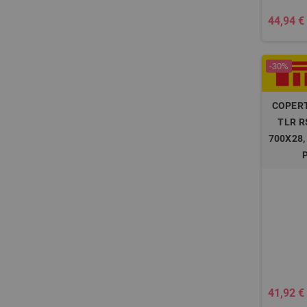
44,94 €
-30%
COPERT
TLR R
700X28,
41,92 €