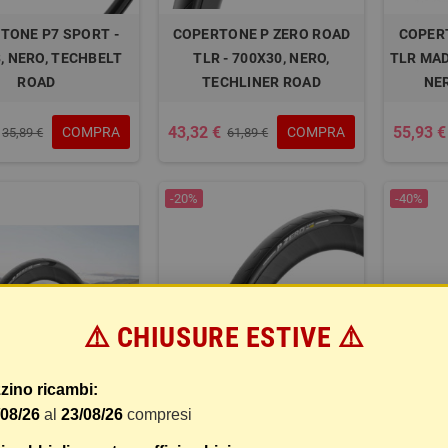
TONE P7 SPORT -
COPERTONE P ZERO ROAD
COPER
, NERO, TECHBELT
TLR - 700X30, NERO,
TLR MADE
ROAD
TECHLINER ROAD
NE
43,32 €
55,93 €
COMPRA
COMPRA
35,89 €
61,89 €
-20%
-40%
⚠️ CHIUSURE ESTIVE ⚠️
zino ricambi:
NE P ZERO RACE IT
COPERTONE P ZERO RACE
COPER
/08/26
al
23/08/26
compresi
6, NERO, TECHBELT
TLR RS MADE IN ITALY -
TLR R