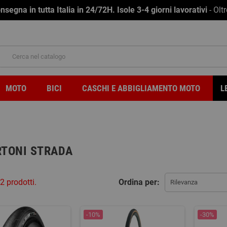
na in tutta Italia in 24/72H. Isole 3-4 giorni lavorativi
- Olt
MOTO
BICI
CASCHI E ABBIGLIAMENTO MOTO
L
TONI STRADA
2 prodotti.
Ordina per:
Rilevanza
-10%
-30%