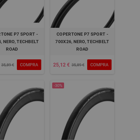
TONE P7 SPORT -
COPERTONE P7 SPORT -
, NERO, TECHBELT
700X26, NERO, TECHBELT
ROAD
ROAD
25,12 €
COMPRA
COMPRA
35,89 €
35,89 €
-30%