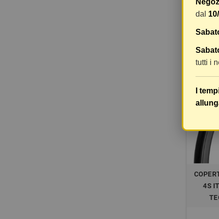
Negozi
dal
10
Sabat
48,93 €
Sabato
tutti i
-40%
I temp
allung
COPERT
4S I
TE