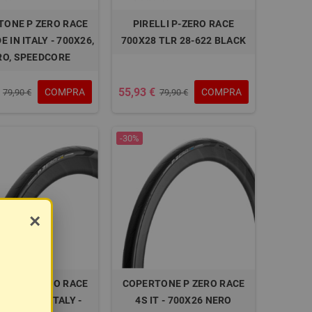
TONE P ZERO RACE
PIRELLI P-ZERO RACE
 IN ITALY - 700X26,
700X28 TLR 28-622 BLACK
RO, SPEEDCORE
55,93 €
COMPRA
COMPRA
79,90 €
79,90 €
-30%
×
TONE P ZERO RACE
COPERTONE P ZERO RACE
S MADE IN ITALY -
4S IT - 700X26 NERO