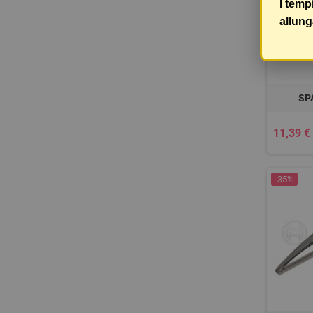
I temp
allung
SP
11,39 €
-35%