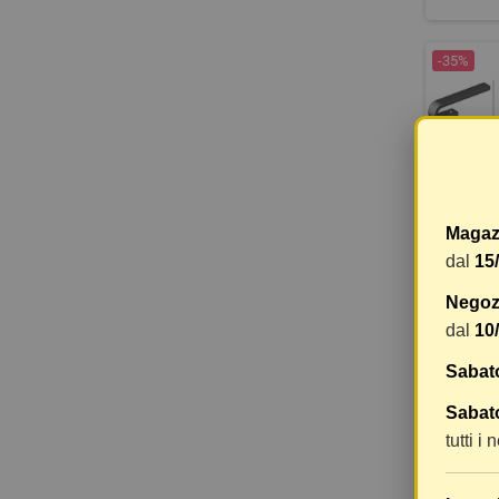
-35%
Magaz
dal
15
SP
Negozi
dal
10
18,41 €
Sabat
Sabato
-35%
tutti i