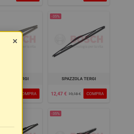
-35%
×
AZZOLA TERGI
SPAZZOLA TERGI
12,47 €
COMPRA
COMPRA
18,57 €
19,18 €
-35%