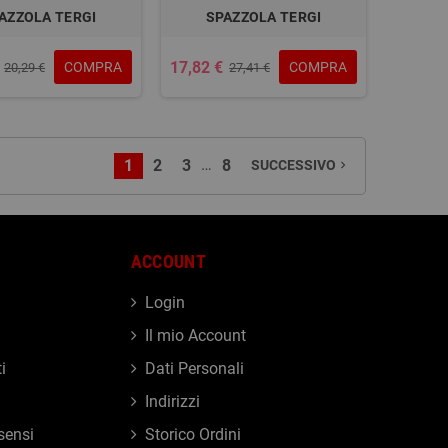
AZZOLA TERGI
SPAZZOLA TERGI
17,82 €
COMPRA
COMPRA
20,29 €
27,41 €
…
1
2
3
8
SUCCESSIVO
navigate_next
ACCOUNT
Login
Il mio Account
i
Dati Personali
Indirizzi
sensi
Storico Ordini