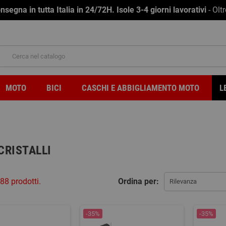
na in tutta Italia in 24/72H. Isole 3-4 giorni lavorativi
- Olt
MOTO
BICI
CASCHI E ABBIGLIAMENTO MOTO
L
CRISTALLI
88 prodotti.
Ordina per:
Rilevanza
-35%
-35%