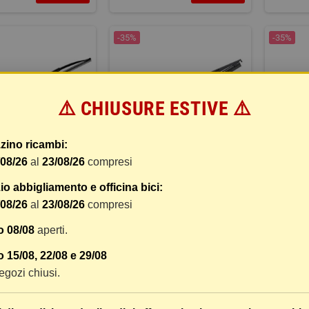
-35%
-35%
⚠️ CHIUSURE ESTIVE ⚠️
zino ricambi:
/08/26
al
23/08/26
compresi
AZZOLA TERGI
SPAZZOLA TERGI
SP
o abbigliamento e officina bici:
/08/26
al
23/08/26
compresi
11,13 €
12,07 €
COMPRA
COMPRA
28,32 €
17,12 €
o 08/08
aperti.
 15/08, 22/08 e 29/08
-35%
-35%
 negozi chiusi.