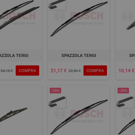
AZZOLA TERGI
SPAZZOLA TERGI
SP
21,17 €
10,14 €
COMPRA
COMPRA
84,18 €
32,56 €
-35%
-35%