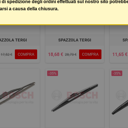
i di spedizione degli ordini effettuati sul nostro sito potrebb
arsi a causa della chiusura.
AZZOLA TERGI
SPAZZOLA TERGI
SP
18,68 €
11,65 €
COMPRA
COMPRA
17,52 €
28,73 €
-35%
-35%