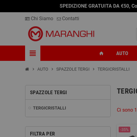
SPEDIZIONE GRATUITA DA €50, Conseg
Chi Siamo
Contatti
view_headline
AUTO
home
chevron_right
AUTO
chevron_right
SPAZZOLE TERGI
chevron_right
TERGICRISTALLI
TERGI
SPAZZOLE TERGI
TERGICRISTALLI
Ci sono 1
-35%
FILTRA PER