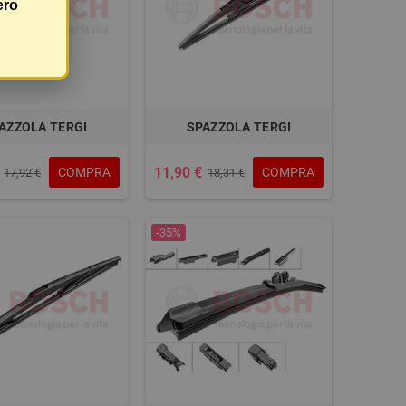
ero
AZZOLA TERGI
SPAZZOLA TERGI
11,90 €
COMPRA
COMPRA
17,92 €
18,31 €
-35%