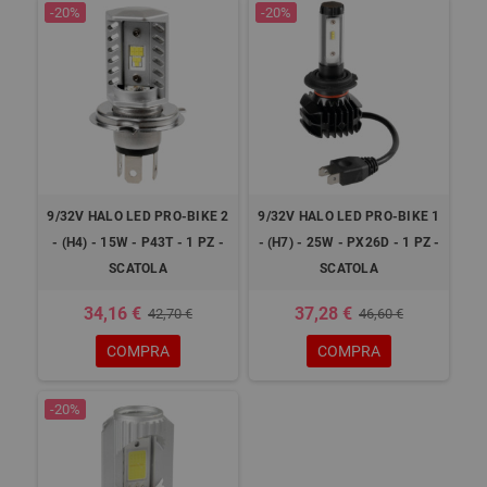
-20%
-20%
9/32V HALO LED PRO-BIKE 2
9/32V HALO LED PRO-BIKE 1
- (H4) - 15W - P43T - 1 PZ -
- (H7) - 25W - PX26D - 1 PZ -
SCATOLA
SCATOLA
34,16 €
37,28 €
42,70 €
46,60 €
COMPRA
COMPRA
-20%