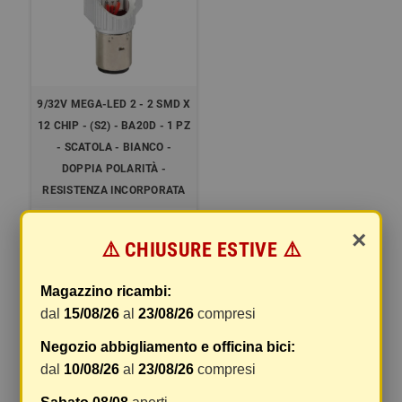
9/32V MEGA-LED 2 - 2 SMD X
12 CHIP - (S2) - BA20D - 1 PZ
- SCATOLA - BIANCO -
DOPPIA POLARITÀ -
RESISTENZA INCORPORATA
19,03 €
23,79 €
×
⚠️ CHIUSURE ESTIVE ⚠️
COMPRA
Magazzino ricambi:
dal
15/08/26
al
23/08/26
compresi
Visualizzati 1-3 su 3 articoli
Negozio abbigliamento e officina bici:
dal
10/08/26
al
23/08/26
compresi