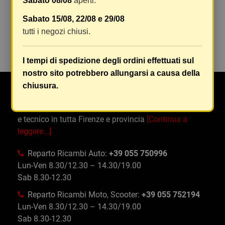
Sabato 08/08
aperti.
LAMPADE
Sabato 15/08, 22/08 e 29/08
tutti i negozi chiusi.
LED
I tempi di spedizione degli ordini effettuati sul
nostro sito potrebbero allungarsi a causa della
chiusura.
Da Oltre 50 anni Maranghi si occupa di ricambi e
accessori auto, moto, ciclo e abbigliamento specifico
e tecnico in tutta Firenze e provincia
[Continua a
leggere...]
Reparto Ricambi Auto:
+39 055 750996
Lun-Ven 8.30/12.30 – 14.30/19.00
Sab 8.30-12.30
Reparto Ricambi Moto, Scooter:
+39 055 752194
Lun-Ven 8.30/12.30 – 14.30/19.00
Sab 8.30-12.30