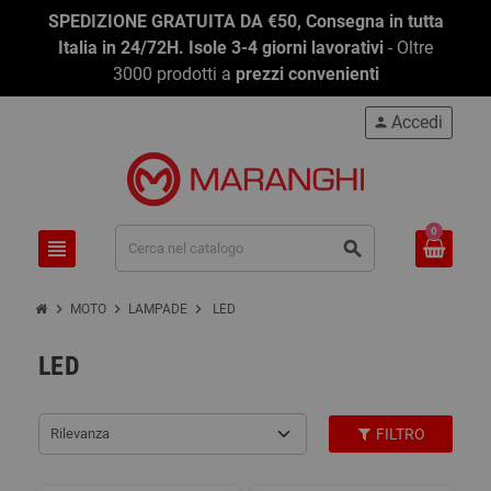
SPEDIZIONE GRATUITA DA €50, Consegna in tutta
Italia in 24/72H. Isole 3-4 giorni lavorativi
- Oltre
3000 prodotti a
prezzi convenienti
Accedi
person
0
view_headline
search
chevron_right
chevron_right
chevron_right
MOTO
LAMPADE
LED
LED
Rilevanza
FILTRO