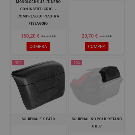
MONOLOCK® 45 LT. NERO
CON INSERTI GRIGI -
COMPRESO DI PIASTRA
FISSAGGIO
160,20 €
29,70 €
178,00 €
33,00 €
COMPRA
COMPRA
-10%
-10%
SCHIENALE X E470
SCHIENALINO POLIURETANO
X B37