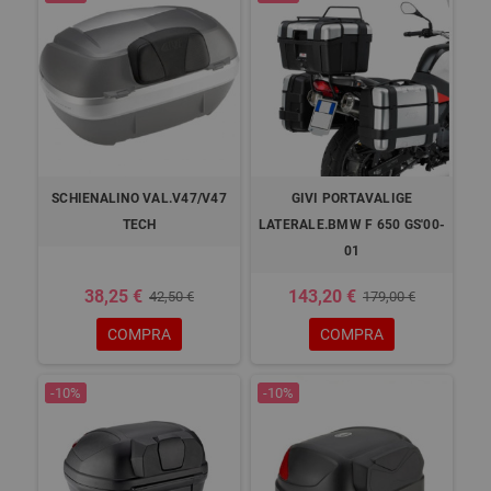
SCHIENALINO VAL.V47/V47
GIVI PORTAVALIGE
TECH
LATERALE.BMW F 650 GS'00-
01
38,25 €
143,20 €
42,50 €
179,00 €
COMPRA
COMPRA
-10%
-10%