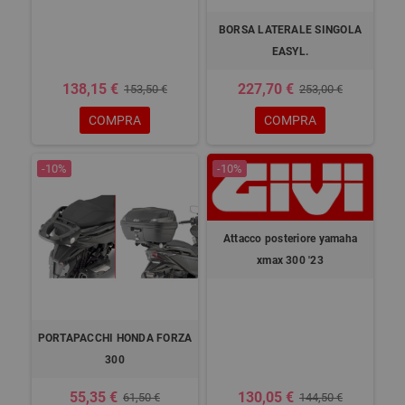
BORSA LATERALE SINGOLA
EASYL.
138,15 €
227,70 €
153,50 €
253,00 €
COMPRA
COMPRA
-10%
-10%
Attacco posteriore yamaha
xmax 300 '23
PORTAPACCHI HONDA FORZA
300
55,35 €
130,05 €
61,50 €
144,50 €