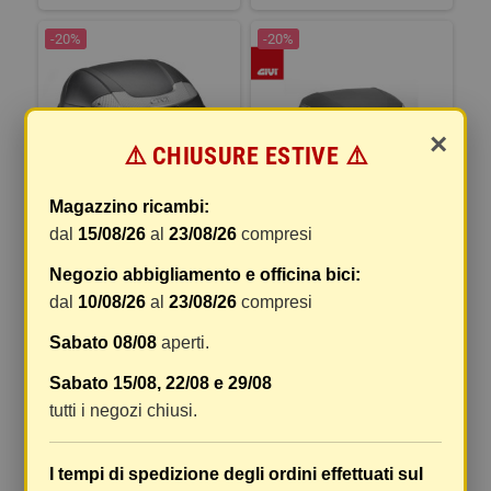
-20%
-20%
×
⚠️ CHIUSURE ESTIVE ⚠️
Magazzino ricambi:
dal
15/08/26
al
23/08/26
compresi
BAULETTO E340NT2 NERO
Bauletto e455 simply iv tech
CATARIFRANG TRASPARENTE
45 lt.
Negozio abbigliamento e officina bici:
VER.
dal
10/08/26
al
23/08/26
compresi
93,60 €
124,80 €
Sabato 08/08
aperti.
117,00 €
156,00 €
COMPRA
COMPRA
Sabato 15/08, 22/08 e 29/08
tutti i negozi chiusi.
-10%
-10%
I tempi di spedizione degli ordini effettuati sul