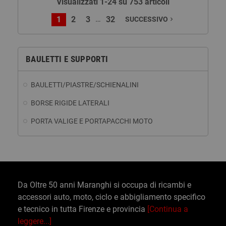
Visualizzati 1-24 su 753 articoli
…
1
2
3
32
SUCCESSIVO
navigate_next
BAULETTI E SUPPORTI
BAULETTI/PIASTRE/SCHIENALINI
BORSE RIGIDE LATERALI
PORTA VALIGE E PORTAPACCHI MOTO
Da Oltre 50 anni Maranghi si occupa di ricambi e
accessori auto, moto, ciclo e abbigliamento specifico
e tecnico in tutta Firenze e provincia
[Continua a
leggere...]