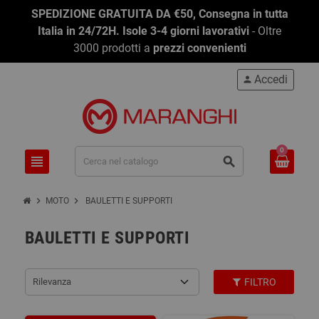
SPEDIZIONE GRATUITA DA €50, Consegna in tutta
Italia in 24/72H. Isole 3-4 giorni lavorativi
- Oltre
3000 prodotti a
prezzi convenienti
Accedi
person
0
view_headline
search
chevron_right
chevron_right
MOTO
BAULETTI E SUPPORTI
BAULETTI E SUPPORTI
Rilevanza
FILTRO