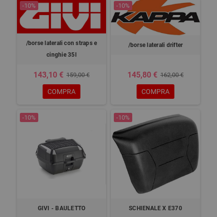
-10%
-10%
/borse laterali con straps e
/borse laterali drifter
cinghie 35l
143,10 €
145,80 €
159,00 €
162,00 €
COMPRA
COMPRA
-10%
-10%
GIVI - BAULETTO
SCHIENALE X E370