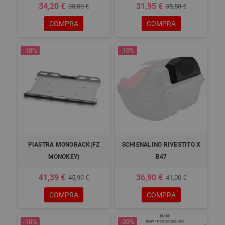
34,20 €
31,95 €
38,00 €
35,50 €
COMPRA
COMPRA
-10%
-10%
PIASTRA MONORACK(FZ
SCHIENALINO RIVESTITO X
MONOKEY)
B47
41,39 €
36,90 €
45,99 €
41,00 €
COMPRA
COMPRA
-10%
-20%