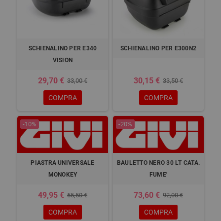
SCHIENALINO PER E340
SCHIENALINO PER E300N2
VISION
29,70 €
30,15 €
33,00 €
33,50 €
COMPRA
COMPRA
-10%
-20%
PIASTRA UNIVERSALE
BAULETTO NERO 30 LT CATA.
MONOKEY
FUME'
49,95 €
73,60 €
55,50 €
92,00 €
COMPRA
COMPRA