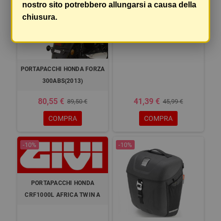
nostro sito potrebbero allungarsi a causa della
PIASTRA MONORACK(FZ
chiusura.
MONOLOCK)
PORTAPACCHI HONDA FORZA
300ABS(2013)
80,55 €
41,39 €
89,50 €
45,99 €
COMPRA
COMPRA
-10%
-10%
PORTAPACCHI HONDA
CRF1000L AFRICA TWIN A