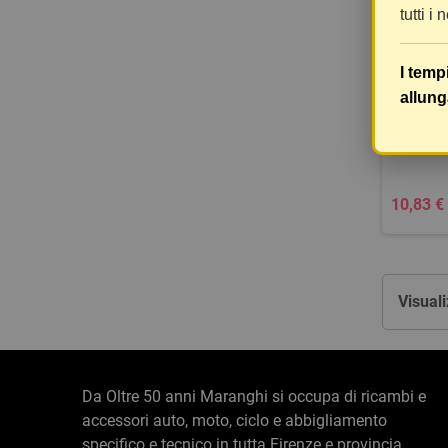
tutti i
I temp
STABI
allung
FI
BIC
10,83 €
Visuali
Da Oltre 50 anni Maranghi si occupa di ricambi e
accessori auto, moto, ciclo e abbigliamento
specifico e tecnico in tutta Firenze e provincia