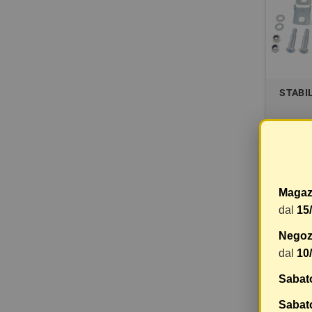
STABIL
7,66 €
Magaz
dal
15
Negozi
dal
10
Sabat
Sabato