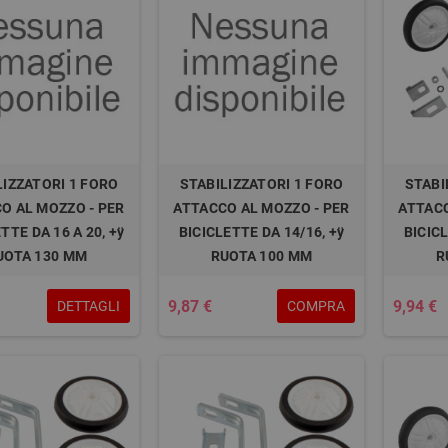
LIZZATORI 1 FORO
STABILIZZATORI 1 FORO
STABI
O AL MOZZO - PER
ATTACCO AL MOZZO - PER
ATTACC
TTE DA 16 A 20, +ÿ
BICICLETTE DA 14/16, +ÿ
BICICL
UOTA 130 MM
RUOTA 100 MM
R
9,87 €
9,94 €
DETTAGLI
COMPRA