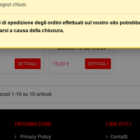
 negozi chiusi.
i di spedizione degli ordini effettuati sul nostro sito potrebb
LIZZATORI 1 FORO
STABILIZZATORI
arsi a causa della chiusura.
LETTATO - PER
REGOLABILI PER BICICLETTE
ICLETTE DA 12
CON CAMBIO - PER
BICICLETTE DA 16 A 24
19,03 €
DETTAGLI
DETTAGLI
zzati 1-10 su 10 articoli
INFORMAZIONI
LINK UTILI
Privacy Policy
Contatti