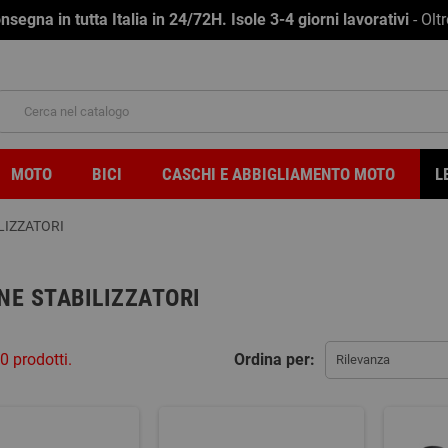
na in tutta Italia in 24/72H. Isole 3-4 giorni lavorativi
- Olt
MOTO
BICI
CASCHI E ABBIGLIAMENTO MOTO
L
LIZZATORI
NE STABILIZZATORI
0 prodotti.
Ordina per:
Rilevanza