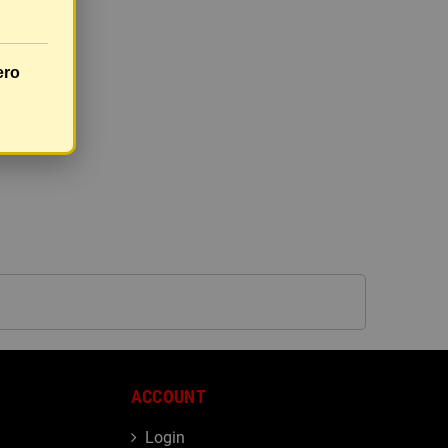
ero
ACCOUNT
Login