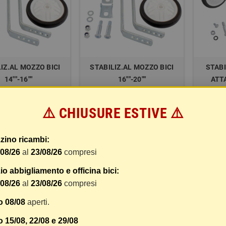
IZ.AL MOZZO BICI
STABILIZ.AL MOZZO BICI
STABI
14""-16""
16""-20""
ATT
(OMOL
BICI
⚠️ CHIUSURE ESTIVE ⚠️
7,92 €
9,20 €
DETTAGLI
DETTAGLI
zino ricambi:
/08/26
al
23/08/26
compresi
o abbigliamento e officina bici:
/08/26
al
23/08/26
compresi
o 08/08
aperti.
 15/08, 22/08 e 29/08