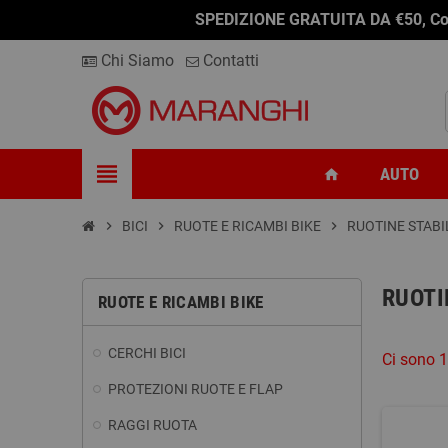
SPEDIZIONE GRATUITA DA €50, Conseg
Chi Siamo
Contatti
view_headline
AUTO
home
chevron_right
BICI
chevron_right
RUOTE E RICAMBI BIKE
chevron_right
RUOTINE STABI
RUOTI
RUOTE E RICAMBI BIKE
CERCHI BICI
Ci sono 1
PROTEZIONI RUOTE E FLAP
RAGGI RUOTA