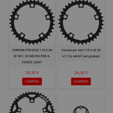
CORONA PRO BCD 110 D.34
Corona pro bcd 110 d.36 5f
5F N11 2X WB294 PER K-
n11 2x wb047 per gossam
FORCE LIGHT
24,30 €
24,30 €
COMPRA
COMPRA