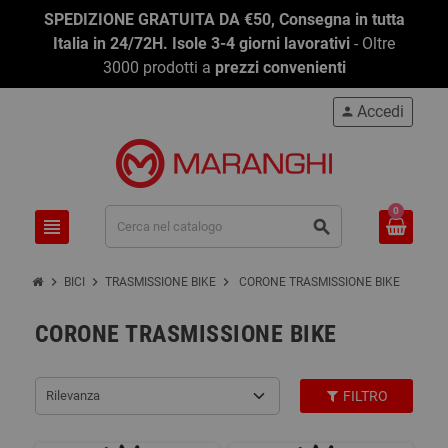
SPEDIZIONE GRATUITA DA €50, Consegna in tutta
Italia in 24/72H. Isole 3-4 giorni lavorativi
- Oltre
3000 prodotti a
prezzi convenienti
Accedi
person
0
view_headline
search
chevron_right
chevron_right
chevron_right
BICI
TRASMISSIONE BIKE
CORONE TRASMISSIONE BIKE
CORONE TRASMISSIONE BIKE
Rilevanza
FILTRO