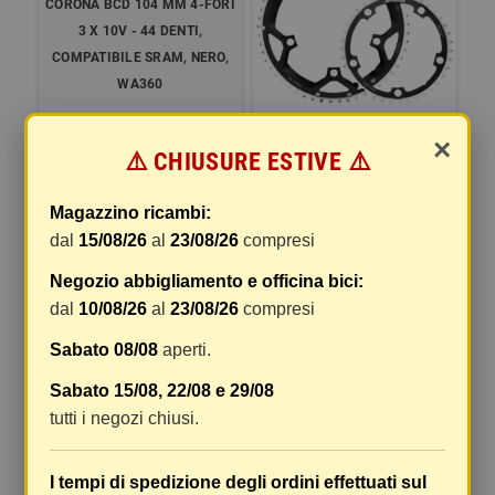
CORONA BCD 104 MM 4-FORI
3 X 10V - 44 DENTI,
COMPATIBILE SRAM, NERO,
WA360
×
CORONA BCD 110 MM 5-FORI
⚠️ CHIUSURE ESTIVE ⚠️
2 X 11V - 36 DENTI, NERO
ARGENTO, WB047
Magazzino ricambi:
dal
15/08/26
al
23/08/26
compresi
61,09 €
26,32 €
Negozio abbigliamento e officina bici:
COMPRA
COMPRA
dal
10/08/26
al
23/08/26
compresi
Sabato 08/08
aperti.
Sabato 15/08, 22/08 e 29/08
tutti i negozi chiusi.
I tempi di spedizione degli ordini effettuati sul