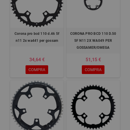
Corona pro bcd 110 d.46 5f
CORONA PRO BCD 110 D.50
n11 2x wa441 per gossam
5F N11 2X WA049 PER
GOSSAMER/OMEGA
34,64 €
51,15 €
COMPRA
COMPRA