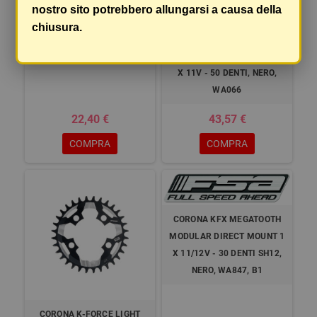
nostro sito potrebbero allungarsi a causa della
chiusura.
CORONA GOSS. PRO ABS
CORONA OMEGA/VERO PRO
4FORI 110
MY17 BCD 120 MM 4-FORI 2
X 11V - 50 DENTI, NERO,
WA066
22,40 €
43,57 €
COMPRA
COMPRA
CORONA KFX MEGATOOTH
MODULAR DIRECT MOUNT 1
X 11/12V - 30 DENTI SH12,
NERO, WA847, B1
CORONA K-FORCE LIGHT