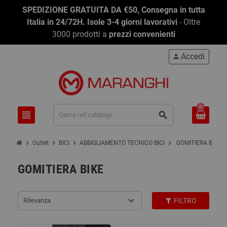
SPEDIZIONE GRATUITA DA €50, Consegna in tutta
Italia in 24/72H. Isole 3-4 giorni lavorativi
- Oltre
3000 prodotti a
prezzi convenienti
Accedi
person
0
view_headline
search
chevron_right
chevron_right
chevron_right
chevron_right
Outlet
BICI
ABBIGLIAMENTO TECNICO BICI
GOMITIERA BIKE
GOMITIERA BIKE
Rilevanza
FILTRO