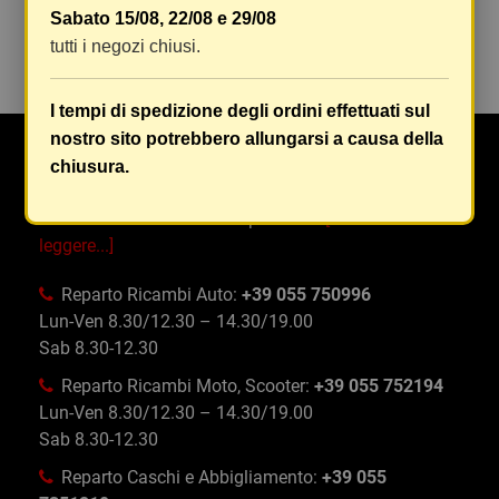
Sabato 15/08, 22/08 e 29/08
SCARPE BICI
tutti i negozi chiusi.
I tempi di spedizione degli ordini effettuati sul
nostro sito potrebbero allungarsi a causa della
Da Oltre 50 anni Maranghi si occupa di ricambi e
chiusura.
accessori auto, moto, ciclo e abbigliamento specifico
e tecnico in tutta Firenze e provincia
[Continua a
leggere...]
Reparto Ricambi Auto:
+39 055 750996
Lun-Ven 8.30/12.30 – 14.30/19.00
Sab 8.30-12.30
Reparto Ricambi Moto, Scooter:
+39 055 752194
Lun-Ven 8.30/12.30 – 14.30/19.00
Sab 8.30-12.30
Reparto Caschi e Abbigliamento:
+39 055