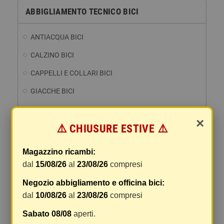
ABBIGLIAMENTO TECNICO BICI
ANTIACQUA BICI
CALZINO BICI
CAPPELLI E COLLARI BICI
GIACCHE BICI
GINOCCHIERA BIKE
×
⚠️ CHIUSURE ESTIVE ⚠️
GOMITIERA BIKE
GUANTI BIKE
Magazzino ricambi:
MAGLIE BICI
dal
15/08/26
al
23/08/26
compresi
OCCHIALI BICI
Negozio abbigliamento e officina bici:
dal
10/08/26
al
23/08/26
compresi
PANTALONI BICI
Sabato 08/08
aperti.
PROTEZIONI BUSTO E SCHIENA