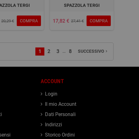
AZZOLA TERGI
SPAZZOLA TERGI
17,82 €
COMPRA
COMPRA
20,29 €
27,41 €
…
1
2
3
8
SUCCESSIVO
navigate_next
ACCOUNT
Login
Il mio Account
i
Dati Personali
Indirizzi
sensi
Storico Ordini