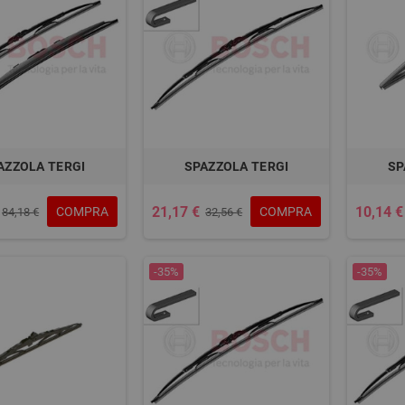
AZZOLA TERGI
SPAZZOLA TERGI
SP
21,17 €
10,14 €
COMPRA
COMPRA
84,18 €
32,56 €
-35%
-35%