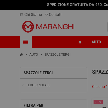
SPEDIZIONE GRATUITA DA €50, Conseg
Chi Siamo
Contatti
view_headline
AUTO
home
chevron_right
AUTO
chevron_right
SPAZZOLE TERGI
SPAZZ
SPAZZOLE TERGI
TERGICRISTALLI
Ci sono 1
-35%
FILTRA PER