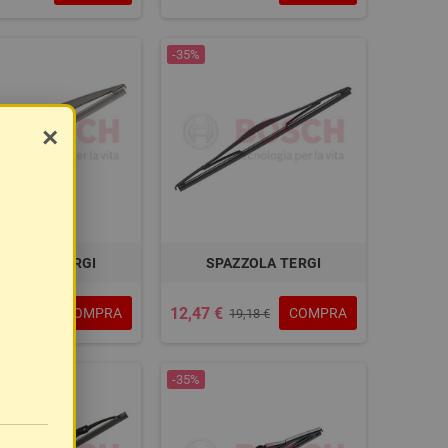
-35%
×
AZZOLA TERGI
SPAZZOLA TERGI
12,47 €
COMPRA
COMPRA
18,57 €
19,18 €
-35%