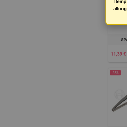
I temp
allung
SP
11,39 €
-35%