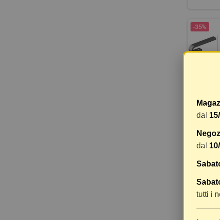
-35%
Magaz
dal
15
SP
Negozi
dal
10
18,41 €
Sabat
Sabato
-35%
tutti i