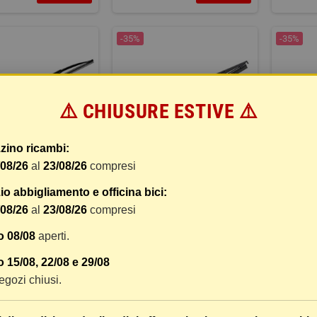
-35%
-35%
⚠️ CHIUSURE ESTIVE ⚠️
zino ricambi:
/08/26
al
23/08/26
compresi
AZZOLA TERGI
SPAZZOLA TERGI
SP
o abbigliamento e officina bici:
/08/26
al
23/08/26
compresi
11,13 €
12,07 €
COMPRA
COMPRA
28,32 €
17,12 €
o 08/08
aperti.
 15/08, 22/08 e 29/08
-35%
-35%
 negozi chiusi.