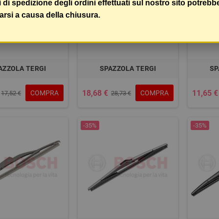
i di spedizione degli ordini effettuati sul nostro sito potrebb
arsi a causa della chiusura.
AZZOLA TERGI
SPAZZOLA TERGI
SP
18,68 €
11,65 €
COMPRA
COMPRA
17,52 €
28,73 €
-35%
-35%