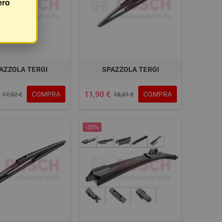
ero
AZZOLA TERGI
SPAZZOLA TERGI
11,90 €
COMPRA
COMPRA
17,92 €
18,31 €
-35%