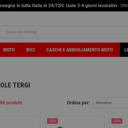
na in tutta Italia in 24/72H. Isole 3-4 giorni lavorativi
- Olt
MOTO
BICI
CASCHI E ABBIGLIAMENTO MOTO
L
OLE TERGI
88 prodotti.
Ordina per:
Rilevanza
-35%
-35%