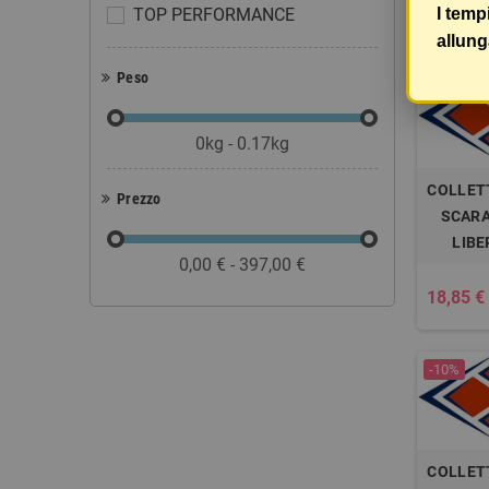
TOP PERFORMANCE
I temp
18,84 €
allung
Peso
-10%
0kg - 0.17kg
COLLET
Prezzo
SCARA
LIBE
0,00 € - 397,00 €
18,85 €
-10%
COLLET