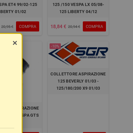
SPA ET4 99/02-125
125 /150 VESPA LX 05/08-
IBERTY 01/02
125 LIBERTY 04/12
18,84 €
COMPRA
COMPRA
20,95 €
20,94 €
×
-10%
COLLETTORE ASPIRAZIONE
125 BEVERLY 01/03 -
125/180/200 X9 01/03
TORE ASPIRAZIONE
VO - 125 VESPA GTS
E3 07/12