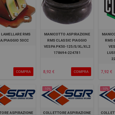
 LAMELLARE RMS
MANICOTTO ASPIRAZIONE
MANIC
RA/PIAGGIO 50CC
RMS CLASSIC PIAGGIO
RMS 
VESPA PK50-125/S/XL/XL2
VES
178694-224781
LUS
2
8,92 €
7,92 €
COMPRA
COMPRA
-10%
-10%
TORE ASPIRAZIONE
COLLETTORE ASPIRAZIONE
COLLET