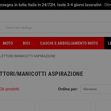
na in tutta Italia in 24/72H. Isole 3-4 giorni lavorativi
- Olt
MOTO
BICI
CASCHI E ABBIGLIAMENTO MOTO
L
LETTORI/MANICOTTI ASPIRAZIONE
TTORI/MANICOTTI ASPIRAZIONE
26 prodotti.
Ordina per:
Rilevanza