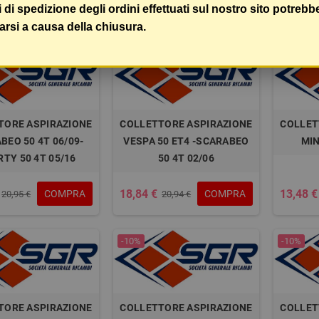
i di spedizione degli ordini effettuati sul nostro sito potrebb
17,13 €
18,84 €
COMPRA
COMPRA
20,94 €
19,03 €
arsi a causa della chiusura.
-10%
-10%
TORE ASPIRAZIONE
COLLETTORE ASPIRAZIONE
COLLET
BEO 50 4T 06/09-
VESPA 50 ET4 -SCARABEO
MIN
RTY 50 4T 05/16
50 4T 02/06
18,84 €
13,48 €
COMPRA
COMPRA
20,95 €
20,94 €
-10%
-10%
TORE ASPIRAZIONE
COLLETTORE ASPIRAZIONE
COLLET