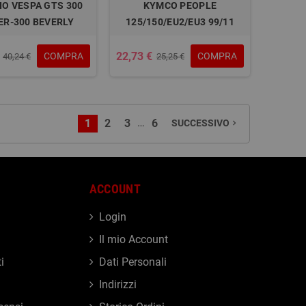
IO VESPA GTS 300
KYMCO PEOPLE
ER-300 BEVERLY
125/150/EU2/EU3 99/11
22,73 €
COMPRA
COMPRA
40,24 €
25,25 €
…
1
2
3
6
SUCCESSIVO
navigate_next
ACCOUNT
Login
Il mio Account
i
Dati Personali
Indirizzi