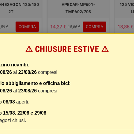
/HEXAGON 125/180
APECAR-MP601-
125 VE
2T
TMP602/703
L
14,27 €
18,85 €
COMPRA
COMPRA
,59 €
15,86 €
⚠️ CHIUSURE ESTIVE ⚠️
-10%
-10%
zino ricambi:
/08/26
al
23/08/26
compresi
TORE ASPIRAZIONE
COLLETTORE ASPIRAZIONE
SPA ET4 96/98-125
125/250 BEVERLY RST 04/07
o abbigliamento e officina bici:
IBERTY 97/00
/08/26
al
23/08/26
compresi
o 08/08
aperti.
COLLET
 15/08, 22/08 e 29/08
125 X E
 negozi chiusi.