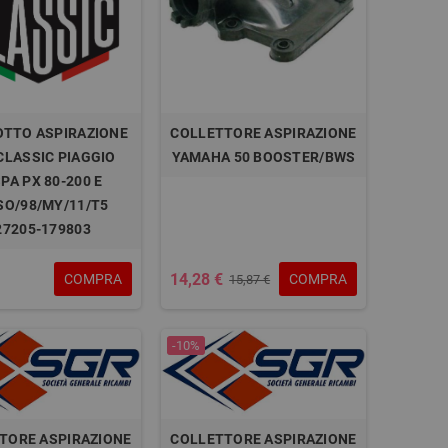
OTTO ASPIRAZIONE
COLLETTORE ASPIRAZIONE
CLASSIC PIAGGIO
YAMAHA 50 BOOSTER/BWS
PA PX 80-200 E
SO/98/MY/11/T5
27205-179803
14,28 €
COMPRA
COMPRA
15,87 €
-10%
TORE ASPIRAZIONE
COLLETTORE ASPIRAZIONE