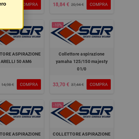
ero
18,84 €
COMPRA
COMPRA
20,94 €
20,94 €
-10%
TORE ASPIRAZIONE
Collettore aspirazione
ARELLI 50 AM6
yamaha 125/150 majesty
01/0
33,70 €
COMPRA
COMPRA
14,98 €
37,44 €
-10%
TORE ASPIRAZIONE
COLLETTORE ASPIRAZIONE