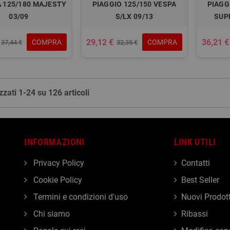
 125/180 MAJESTY
PIAGGIO 125/150 VESPA
PIAGG
03/09
S/LX 09/13
SUP
29,12 €
36,21 €
COMPRA
COMPRA
37,44 €
32,35 €
zzati 1-24 su 126 articoli
INFORMAZIONI
LINK UTILI
Privacy Policy
Contatti
Cookie Policy
Best Seller
Termini e condizioni d'uso
Nuovi Prodott
Chi siamo
Ribassi