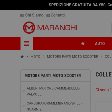
SPEDIZIONE GRATUITA DA €50, Conseg
Chi Siamo
Contatti
view_headline
AUTO
home
chevron_right
MOTO
chevron_right
MOTORE PARTI MOTO SCOOTER
chevron_right
COL
COLLE
MOTORE PARTI MOTO SCOOTER
ALBERI MOTORE-CAMME-BIELLE-
Ci sono 1
VALVOLE
CARBURATORI-MEMBRANE-SPILLI-
GUARNIZ