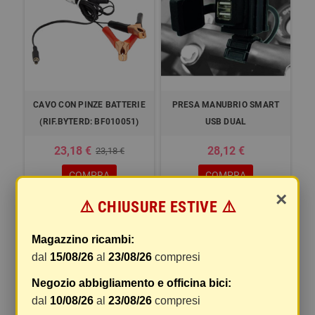
CAVO CON PINZE BATTERIE
PRESA MANUBRIO SMART
(RIF.BYTERD: BF010051)
USB DUAL
23,18 €
28,12 €
23,18 €
COMPRA
COMPRA
×
⚠️ CHIUSURE ESTIVE ⚠️
-0,01%
-5%
Magazzino ricambi:
dal
15/08/26
al
23/08/26
compresi
Negozio abbigliamento e officina bici:
dal
10/08/26
al
23/08/26
compresi