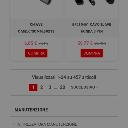
CHIAVE
BF010461 CAVO SLAVE
CAND.C/GOMM.90X13
HONDA 3 PIN
6,85 €
59,77 €
7,61 €
59,78 €
COMPRA
COMPRA
Visualizzati 1-24 su 457 articoli
…
1
2
3
20
SUCCESSIVO
navigate_next
MANUTENZIONE
ATTREZZATURA MANUTENZIONE