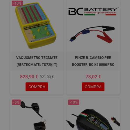
-10%
VACUOMETRO TECMATE
PINZE RICAMBIO PER
(RIF.TECMATE: TS72KIT)
BOOSTER BC K10000PRO
828,90 €
78,02 €
921,00 €
COMPRA
COMPRA
-5%
-10%