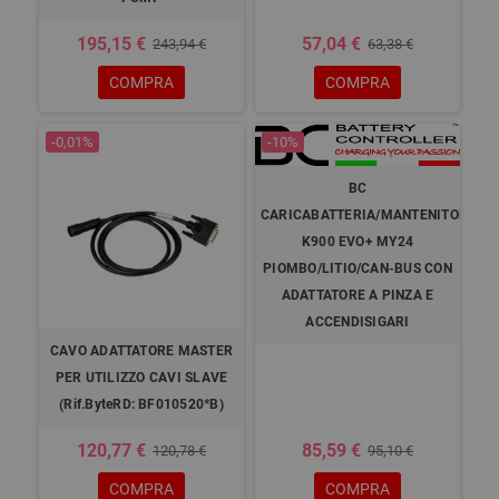
195,15 €
57,04 €
243,94 €
63,38 €
COMPRA
COMPRA
-0,01%
-10%
BC
CARICABATTERIA/MANTENITORE
K900 EVO+ MY24
PIOMBO/LITIO/CAN-BUS CON
ADATTATORE A PINZA E
ACCENDISIGARI
CAVO ADATTATORE MASTER
PER UTILIZZO CAVI SLAVE
(Rif.ByteRD: BF010520*B)
120,77 €
85,59 €
120,78 €
95,10 €
COMPRA
COMPRA