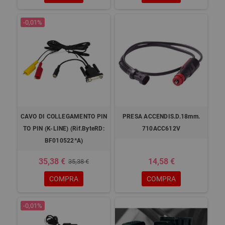
-0,01%
CAVO DI COLLEGAMENTO PIN
PRESA ACCENDIS.D.18mm.
TO PIN (K-LINE) (Rif.ByteRD:
710ACC612V
BF010522*A)
35,38 €
14,58 €
35,38 €
COMPRA
COMPRA
-0,01%