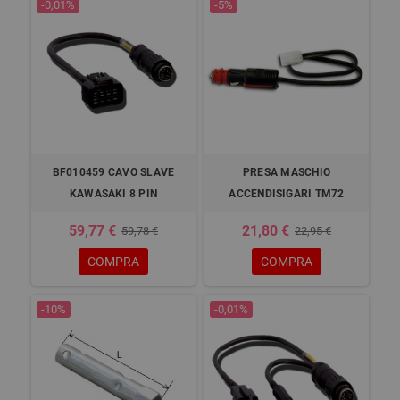
-0,01%
-5%
BF010459 CAVO SLAVE
PRESA MASCHIO
KAWASAKI 8 PIN
ACCENDISIGARI TM72
59,77 €
21,80 €
59,78 €
22,95 €
COMPRA
COMPRA
-10%
-0,01%