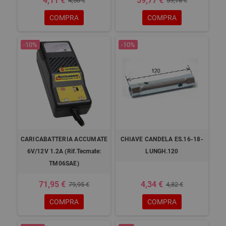
4,11 €
59,77 €
4,56 €
59,78 €
COMPRA
COMPRA
-10%
-10%
CARICABATTERIA ACCUMATE
CHIAVE CANDELA ES.16-18-
6V/12V 1.2A (Rif.Tecmate:
LUNGH.120
TM06SAE)
71,95 €
4,34 €
79,95 €
4,82 €
COMPRA
COMPRA