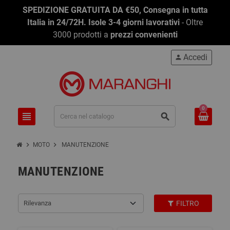
SPEDIZIONE GRATUITA DA €50, Consegna in tutta
Italia in 24/72H. Isole 3-4 giorni lavorativi
- Oltre
3000 prodotti a
prezzi convenienti
Accedi
person
0
view_headline
search
chevron_right
chevron_right
MOTO
MANUTENZIONE
MANUTENZIONE
Rilevanza
FILTRO