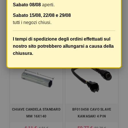
Sabato 08/08
aperti.
Batteria di ricambio per
PRESA DIN DRITTA per
Sabato 15/08, 22/08 e 29/08
memobike 6050
BMW/TRIUMPH cm 120
tutti i negozi chiusi.
24,40 €
26,55 €
24,40 €
27,95 €
I tempi di spedizione degli ordini effettuati sul
COMPRA
COMPRA
nostro sito potrebbero allungarsi a causa della
chiusura.
-10%
-0,01%
CHIAVE CANDELA STANDARD
BF010458 CAVO SLAVE
MM 16X140
KAWASAKI 4 PIN