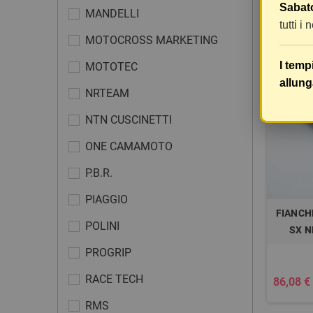
Sabato
MANDELLI
10,67 €
tutti i
MOTOCROSS MARKETING
I temp
MOTOTEC
allung
NRTEAM
NTN CUSCINETTI
ONE CAMAMOTO
P.B.R.
PIAGGIO
FIANCH
POLINI
SX N
PROGRIP
RACE TECH
86,08 €
RMS