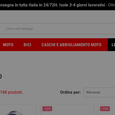
na in tutta Italia in 24/72H. Isole 3-4 giorni lavorativi
- Olt
MOTO
BICI
CASCHI E ABBIGLIAMENTO MOTO
L
O
188 prodotti.
Ordina per:
Rilevanza
-10%
-10%