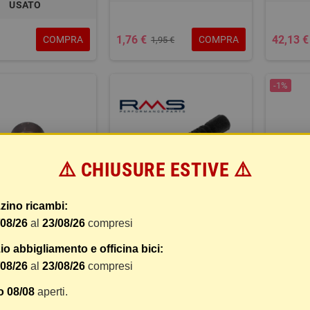
USATO
1,76 €
42,13 €
COMPRA
COMPRA
1,95 €
-1%
⚠️ CHIUSURE ESTIVE ⚠️
zino ricambi:
/08/26
al
23/08/26
compresi
OLA/GUIDE BUSH
SOFFIETTO PROTEZIONE
STABIL
FILO FRENO POSTERIORE
CON L
o abbigliamento e officina bici:
RMS CLASSIC PIAGGIO
/08/26
al
23/08/26
compresi
VESPA 125-150CC ('59-'77)
o 08/08
aperti.
R.O. 057321