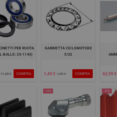
CINETTI PER RUOTA
GABBIETTA CICLOMOTORE
LL-BALLS: 25-1143)
5/32
AMM
1,43 €
62,59 €
COMPRA
COMPRA
11,38 €
1,59 €
-10%
-10%