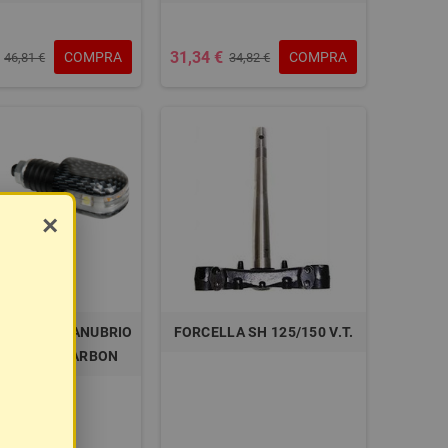
31,34 €
COMPRA
COMPRA
46,81 €
34,82 €
×
IZZATORI MANUBRIO
FORCELLA SH 125/150 V.T.
ED, 12V - CARBON