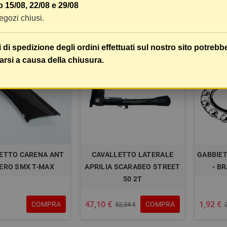
 15/08, 22/08 e 29/08
4,17 €
29,71 €
COMPRA
COMPRA
11,86 €
 negozi chiusi.
i di spedizione degli ordini effettuati sul nostro sito potrebb
-10%
-10%
arsi a causa della chiusura.
ETTO CARENA ANT
CAVALLETTO LATERALE
GABBIET
ERO SMX T-MAX
APRILIA SCARABEO STREET
- BR
50 2T
47,10 €
1,92 €
COMPRA
COMPRA
52,34 €