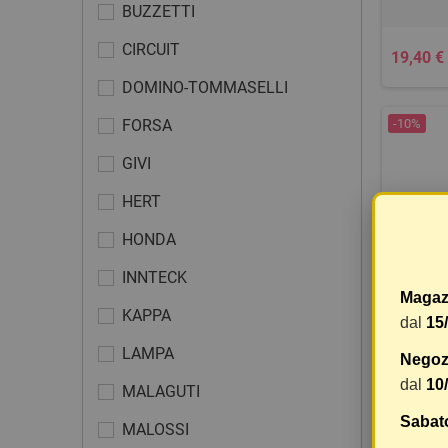
BUZZETTI
CIRCUIT
19,40 €
DOMINO-TOMMASELLI
FORSA
-10%
GIVI
HERT
HONDA
INNTECK
Magaz
KAPPA
dal
15
BOCC
LAMPA
Negozi
dal
10
MALAGUTI
Sabat
MALOSSI