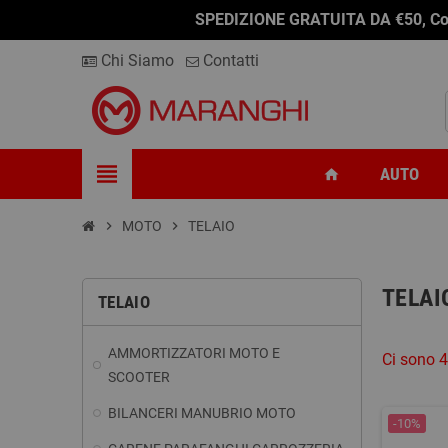
SPEDIZIONE GRATUITA DA €50, Conseg
Chi Siamo
Contatti
view_headline
AUTO
home
chevron_right
MOTO
chevron_right
TELAIO
TELAI
TELAIO
AMMORTIZZATORI MOTO E
Ci sono 4
SCOOTER
BILANCERI MANUBRIO MOTO
-10%