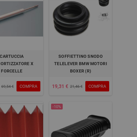
CARTUCCIA
SOFFIETTINO SNODO
ORTIZZATORE X
TELELEVER BMW MOTORI
FORCELLE
BOXER (R)
19,31 €
COMPRA
COMPRA
69,54 €
21,46 €
-10%