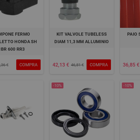
MPONE FERMO
KIT VALVOLE TUBELESS
PAIO 
LETTO HONDA SH
DIAM 11,3 MM ALLUMINIO
CBR 600 RR3
42,13 €
36,85 €
COMPRA
COMPRA
,36 €
46,81 €
-10%
-10%