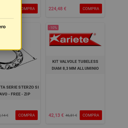
224,48 €
COMPRA
COMPRA
30,01 €
ero
-10%
KIT VALVOLE TUBELESS
DIAM 8,3 MM ALLUMINIO
TA SERIE STERZO SI
AVO - FREE - ZIP
42,13 €
COMPRA
COMPRA
2,14 €
46,81 €