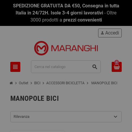
SPEDIZIONE GRATUITA DA €50, Consegna in tutta
Italia in 24/72H. Isole 3-4 giorni lavorativi
- Oltre
3000 prodotti a
prezzi convenienti
Accedi
person
0
view_headline
search
chevron_right
chevron_right
chevron_right
chevron_right
Outlet
BICI
ACCESSORI BICICLETTA
MANOPOLE BICI
MANOPOLE BICI
Rilevanza