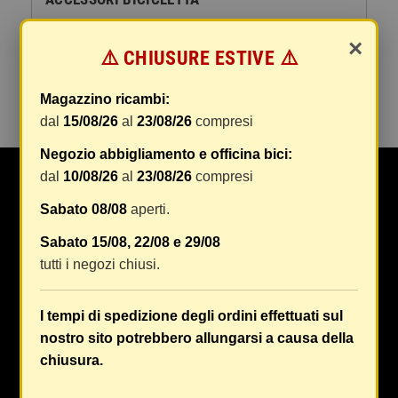
×
FARI E FANALI ANTERIORI BIKE
⚠️ CHIUSURE ESTIVE ⚠️
MANOPOLE BICI
Magazzino ricambi:
dal
15/08/26
al
23/08/26
compresi
Negozio abbigliamento e officina bici:
dal
10/08/26
al
23/08/26
compresi
Da Oltre 50 anni Maranghi si occupa di ricambi e
accessori auto, moto, ciclo e abbigliamento specifico
Sabato 08/08
aperti.
e tecnico in tutta Firenze e provincia
[Continua a
Sabato 15/08, 22/08 e 29/08
leggere...]
tutti i negozi chiusi.
Reparto Ricambi Auto:
+39 055 750996
Lun-Ven 8.30/12.30 – 14.30/19.00
I tempi di spedizione degli ordini effettuati sul
Sab 8.30-12.30
nostro sito potrebbero allungarsi a causa della
chiusura.
Reparto Ricambi Moto, Scooter:
+39 055 752194
Lun-Ven 8.30/12.30 – 14.30/19.00