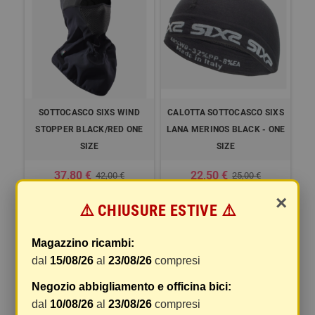
SOTTOCASCO SIXS WIND
CALOTTA SOTTOCASCO SIXS
STOPPER BLACK/RED ONE
LANA MERINOS BLACK - ONE
SIZE
SIZE
37,80 €
22,50 €
42,00 €
25,00 €
×
COMPRA
COMPRA
⚠️ CHIUSURE ESTIVE ⚠️
-10%
-10%
Magazzino ricambi:
dal
15/08/26
al
23/08/26
compresi
Negozio abbigliamento e officina bici:
dal
10/08/26
al
23/08/26
compresi