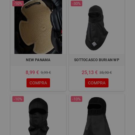
-10%
-30%
NEW PANAMA
SOTTOCASCO BURIAN WP
8,99 €
25,13 €
9,99 €
35,90 €
COMPRA
COMPRA
-10%
-10%