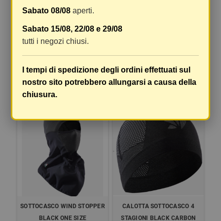
Sabato 08/08
aperti.
Sabato 15/08, 22/08 e 29/08
CALOTTA SOTTOCASCO SIXS
SOTTOCASCO START
tutti i negozi chiusi.
SCXL BT E V2
I tempi di spedizione degli ordini effettuati sul
18,00 €
9,89 €
20,00 €
10,99 €
nostro sito potrebbero allungarsi a causa della
COMPRA
DETTAGLI
chiusura.
-10%
-10%
SOTTOCASCO WIND STOPPER
CALOTTA SOTTOCASCO 4
BLACK ONE SIZE
STAGIONI BLACK CARBON