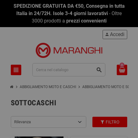
SPEDIZIONE GRATUITA DA €50, Consegna in tutta
Italia in 24/72H. Isole 3-4 giorni lavorativi
- Oltre
3000 prodotti a
prezzi convenienti
Accedi
person
0
view_headline
search
chevron_right
chevron_right
ABBIGLIAMENTO MOTO E CASCHI
ABBIGLIAMENTO MOTO E SCOOT
SOTTOCASCHI
Rilevanza
FILTRO