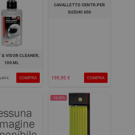
CAVALLETTO CENTR.PER
SUZUKI 650
 & VISOR CLEANER,
100 ML
199,95 €
COMPRA
COMPRA
5,49 €
-18,03%