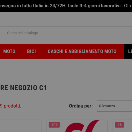
na in tutta Italia in 24/72H. Isole 3-4 giorni lavorativi
- Olt
MOTO
BICI
CASCHI E ABBIGLIAMENTO MOTO
L
RE NEGOZIO C1
9 prodotti.
Ordina per:
Rilevanza
-10%
-1%