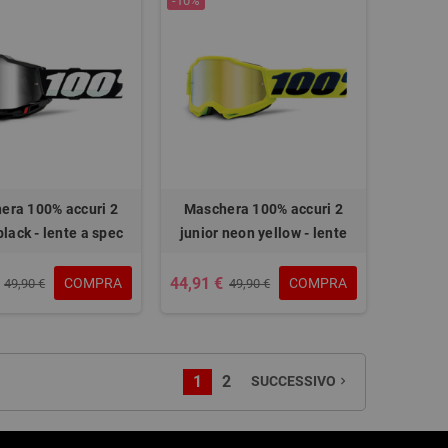
-10%
era 100% accuri 2
Maschera 100% accuri 2
black - lente a spec
junior neon yellow - lente
44,91 €
COMPRA
COMPRA
49,90 €
49,90 €
1
2
SUCCESSIVO
navigate_next