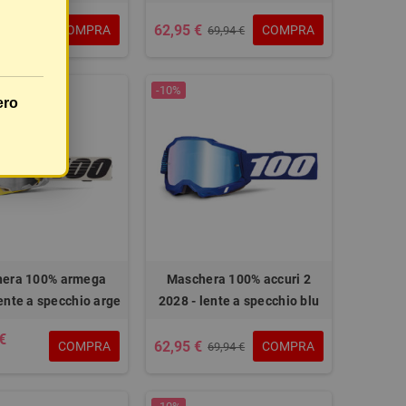
62,95 €
COMPRA
COMPRA
69,94 €
69,94 €
-10%
ero
era 100% armega
Maschera 100% accuri 2
lente a specchio arge
2028 - lente a specchio blu
€
62,95 €
COMPRA
COMPRA
69,94 €