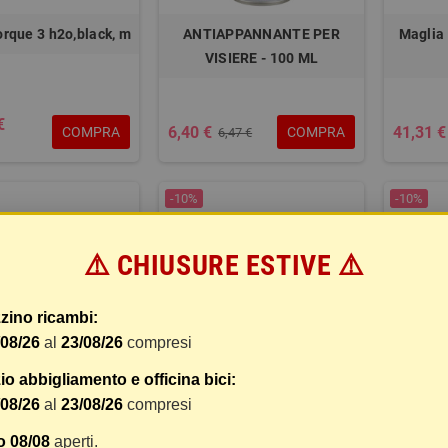
orque 3 h2o,black, m
ANTIAPPANNANTE PER
Maglia
VISIERE - 100 ML
€
6,40 €
41,31 €
COMPRA
COMPRA
6,47 €
-10%
-10%
⚠️ CHIUSURE ESTIVE ⚠️
zino ricambi:
/08/26
al
23/08/26
compresi
o abbigliamento e officina bici:
/08/26
al
23/08/26
compresi
uomo manica corta
Maschera 100% accuri 2
Mascher
nera tg.l
ferran - lente a specchio r
- len
o 08/08
aperti.