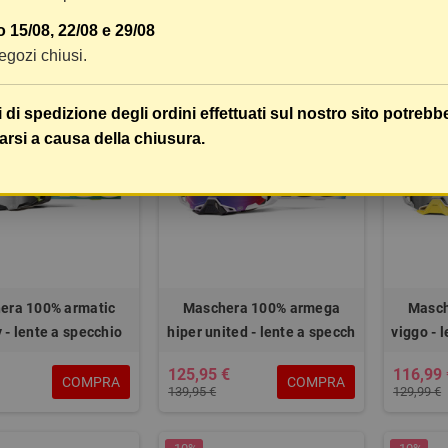
 15/08, 22/08 e 29/08
62,95 €
62,95 €
COMPRA
COMPRA
45,90 €
69,94 €
 negozi chiusi.
-10%
-10%
i di spedizione degli ordini effettuati sul nostro sito potrebb
arsi a causa della chiusura.
era 100% armatic
Maschera 100% armega
Masch
y - lente a specchio
hiper united - lente a specch
viggo - 
125,95 €
116,99 
COMPRA
COMPRA
139,95 €
129,99 €