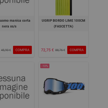
 uomo manica corta
UGRIP BORDO LIME 100CM
nera xs/s
(FASCETTA)
72,75 €
COMPRA
COMPRA
45,90 €
88,76 €
-10%