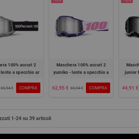
-10%
-10%
era 100% accuri 2
Maschera 100% accuri 2
Masch
lente a specchio ar
yumiko - lente a specchio a
junior 
62,95 €
44,91 €
COMPRA
COMPRA
69,94 €
69,94 €
zzati 1-24 su 39 articoli