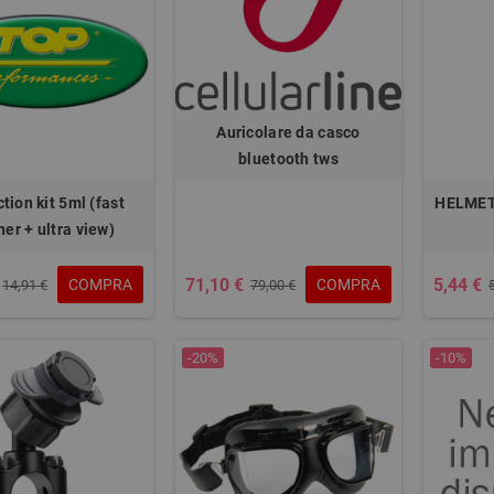
Auricolare da casco
bluetooth tws
tion kit 5ml (fast
HELMET
ner + ultra view)
71,10 €
5,44 €
COMPRA
COMPRA
14,91 €
79,00 €
-20%
-10%