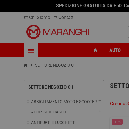
SPEDIZIONE GRATUITA DA €50, Conseg
Chi Siamo
Contatti
view_headline
AUTO
home
chevron_right
SETTORE NEGOZIO C1
SETTO
SETTORE NEGOZIO C1
add
ABBIGLIAMENTO MOTO E SCOOTER
Ci sono 3
add
ACCESSORI CASCO
-15%
ANTIFURTI E LUCCHETTI