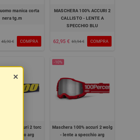
 uomo manica corta
MASCHERA 100% ACCURI 2
nera tg.m
CALLISTO - LENTE A
SPECCHIO BLU
62,95 €
COMPRA
COMPRA
45,90 €
69,94 €
-10%
×
a 100% accuri 2 torc
Maschera 100% accuri 2 wolg
te a specchio arg
- lente a specchio arg