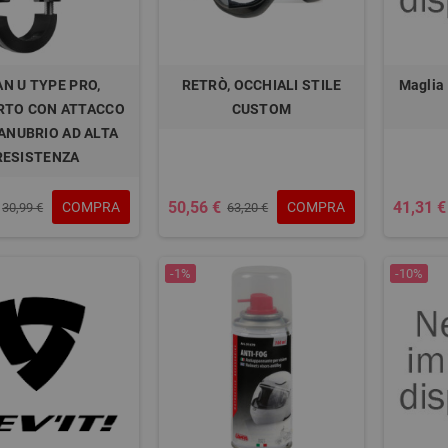
AN U TYPE PRO,
RETRÒ, OCCHIALI STILE
Maglia
RTO CON ATTACCO
CUSTOM
ANUBRIO AD ALTA
RESISTENZA
50,56 €
41,31 €
COMPRA
COMPRA
30,99 €
63,20 €
-1%
-10%