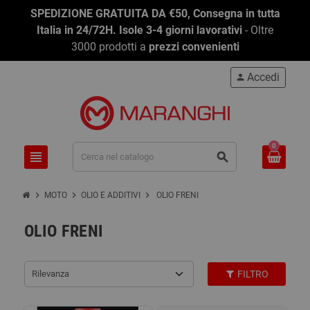
SPEDIZIONE GRATUITA DA €50, Consegna in tutta
Italia in 24/72H. Isole 3-4 giorni lavorativi
- Oltre
3000 prodotti a
prezzi convenienti
Accedi
person
0
view_headline
search
chevron_right
chevron_right
chevron_right
MOTO
OLIO E ADDITIVI
OLIO FRENI
OLIO FRENI
Rilevanza
FILTRO