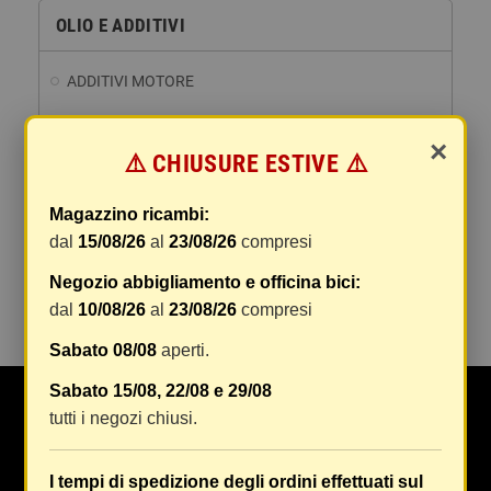
OLIO E ADDITIVI
ADDITIVI MOTORE
ANTIGELO
×
⚠️ CHIUSURE ESTIVE ⚠️
OLIO 4 TEMPI
OLIO FRENI
Magazzino ricambi:
OLIO 2 TEMPI
dal
15/08/26
al
23/08/26
compresi
OLIO IDRAULICO E CAMBI AUTOMATICI
Negozio abbigliamento e officina bici:
dal
10/08/26
al
23/08/26
compresi
Sabato 08/08
aperti.
Sabato 15/08, 22/08 e 29/08
Da Oltre 50 anni Maranghi si occupa di ricambi e
tutti i negozi chiusi.
accessori auto, moto, ciclo e abbigliamento specifico
e tecnico in tutta Firenze e provincia
[Continua a
I tempi di spedizione degli ordini effettuati sul