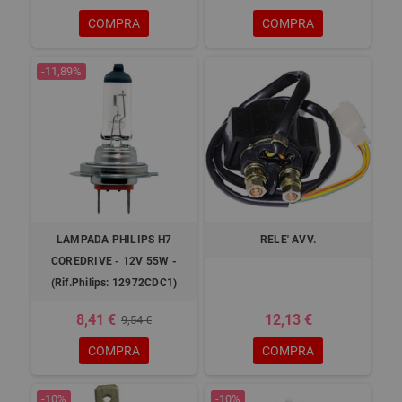
COMPRA
COMPRA
-11,89%
LAMPADA PHILIPS H7
RELE' AVV.
COREDRIVE - 12V 55W -
(Rif.Philips: 12972CDC1)
8,41 €
12,13 €
9,54 €
COMPRA
COMPRA
-10%
-10%