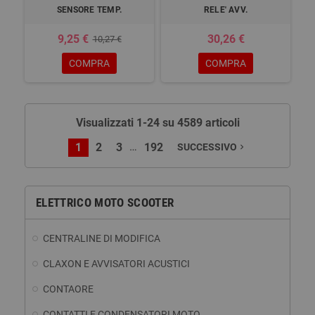
SENSORE TEMP.
RELE' AVV.
9,25 €
30,26 €
10,27 €
COMPRA
COMPRA
Visualizzati 1-24 su 4589 articoli
…
1
2
3
192
SUCCESSIVO
navigate_next
ELETTRICO MOTO SCOOTER
CENTRALINE DI MODIFICA
CLAXON E AVVISATORI ACUSTICI
CONTAORE
CONTATTI E CONDENSATORI MOTO