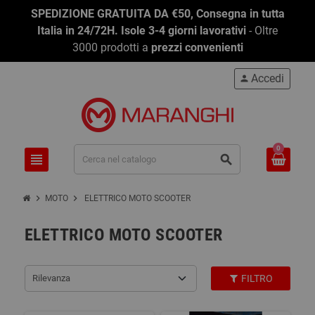
SPEDIZIONE GRATUITA DA €50, Consegna in tutta
Italia in 24/72H. Isole 3-4 giorni lavorativi
- Oltre
3000 prodotti a
prezzi convenienti
Accedi
person
0
view_headline
search
chevron_right
chevron_right
MOTO
ELETTRICO MOTO SCOOTER
ELETTRICO MOTO SCOOTER
Rilevanza
FILTRO