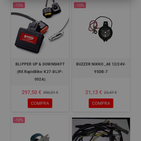
-15%
-10%
BLIPPER UP & DOWNSHIFT
BUZZER NIKKO _48 12/24V-
(Rif.RapidBike: K27-BLIP-
95DB-7
002A)
297,50 €
21,13 €
350,01 €
23,47 €
COMPRA
COMPRA
-10%