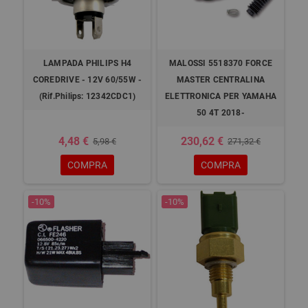
LAMPADA PHILIPS H4
MALOSSI 5518370 FORCE
COREDRIVE - 12V 60/55W -
MASTER CENTRALINA
(Rif.Philips: 12342CDC1)
ELETTRONICA PER YAMAHA
50 4T 2018-
4,48 €
230,62 €
5,98 €
271,32 €
COMPRA
COMPRA
-10%
-10%