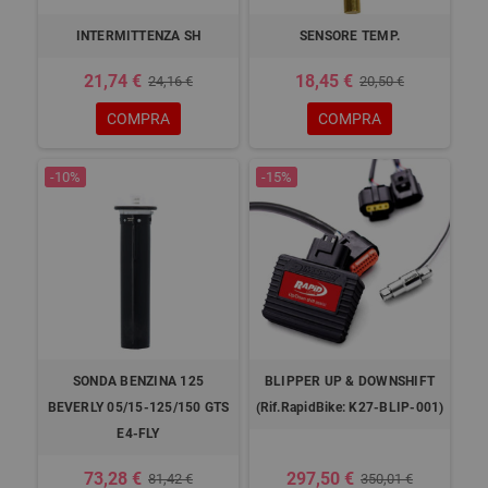
INTERMITTENZA SH
SENSORE TEMP.
21,74 €
18,45 €
24,16 €
20,50 €
COMPRA
COMPRA
-10%
-15%
SONDA BENZINA 125
BLIPPER UP & DOWNSHIFT
BEVERLY 05/15-125/150 GTS
(Rif.RapidBike: K27-BLIP-001)
E4-FLY
73,28 €
297,50 €
81,42 €
350,01 €