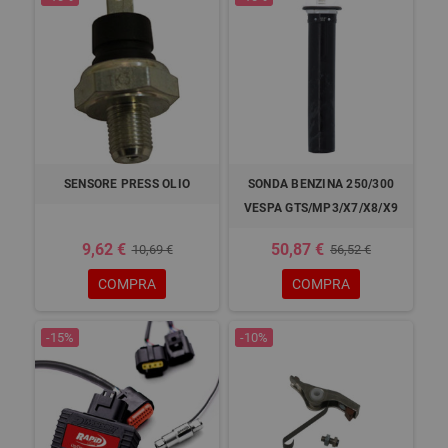
SENSORE PRESS OLIO
SONDA BENZINA 250/300
VESPA GTS/MP3/X7/X8/X9
9,62 €
50,87 €
10,69 €
56,52 €
COMPRA
COMPRA
-15%
-10%