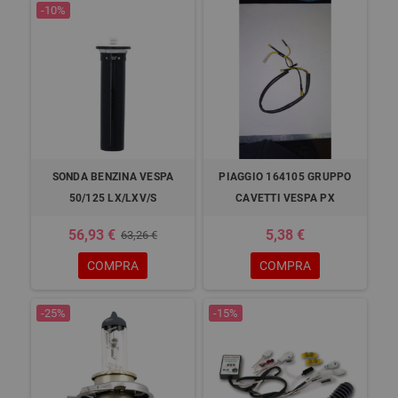
-10%
SONDA BENZINA VESPA
PIAGGIO 164105 GRUPPO
50/125 LX/LXV/S
CAVETTI VESPA PX
56,93 €
5,38 €
63,26 €
COMPRA
COMPRA
-25%
-15%