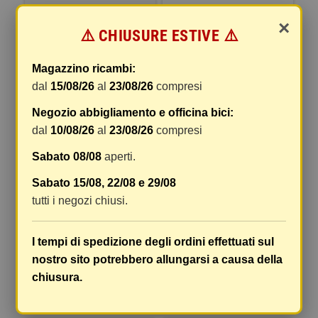
×
69,91 €
17,32 €
⚠️ CHIUSURE ESTIVE ⚠️
COMPRA
COMPRA
Magazzino ricambi:
dal
15/08/26
al
23/08/26
compresi
-10%
Negozio abbigliamento e officina bici:
dal
10/08/26
al
23/08/26
compresi
Sabato 08/08
aperti.
Sabato 15/08, 22/08 e 29/08
tutti i negozi chiusi.
MOTORINO AVV. LIBERTY 50
SONDA BENZINA
4T
250/300/400/500 BEVERLY
I tempi di spedizione degli ordini effettuati sul
nostro sito potrebbero allungarsi a causa della
27,57 €
75,32 €
83,69 €
chiusura.
COMPRA
COMPRA