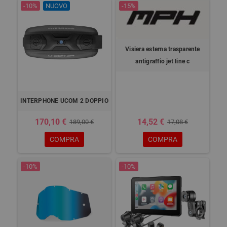
-10%
NUOVO
-15%
Visiera esterna trasparente
antigraffio jet line c
INTERPHONE UCOM 2 DOPPIO
170,10 €
14,52 €
189,00 €
17,08 €
COMPRA
COMPRA
-10%
-10%