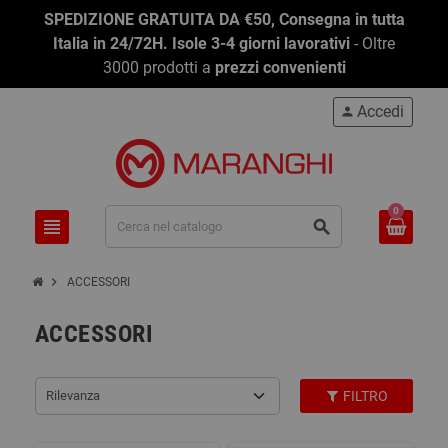
SPEDIZIONE GRATUITA DA €50, Consegna in tutta
Italia in 24/72H. Isole 3-4 giorni lavorativi
- Oltre
3000 prodotti a
prezzi convenienti
Accedi
person
0
view_headline
search
chevron_right
ACCESSORI
ACCESSORI
Rilevanza
FILTRO