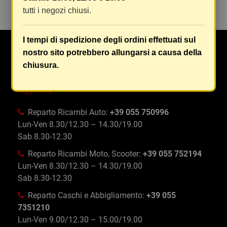
tutti i negozi chiusi.
I tempi di spedizione degli ordini effettuati sul
nostro sito potrebbero allungarsi a causa della
Da Oltre 50 anni Maranghi si occupa di ricambi e
chiusura.
accessori auto, moto, ciclo e abbigliamento specifico
e tecnico in tutta Firenze e provincia
[Continua a
leggere...]
Reparto Ricambi Auto:
+39 055 750996
Lun-Ven 8.30/12.30 – 14.30/19.00
Sab 8.30-12.30
Reparto Ricambi Moto, Scooter:
+39 055 752194
Lun-Ven 8.30/12.30 – 14.30/19.00
Sab 8.30-12.30
Reparto Caschi e Abbigliamento:
+39 055
7351210
Lun-Ven 9.00/12.30 – 15.00/19.00