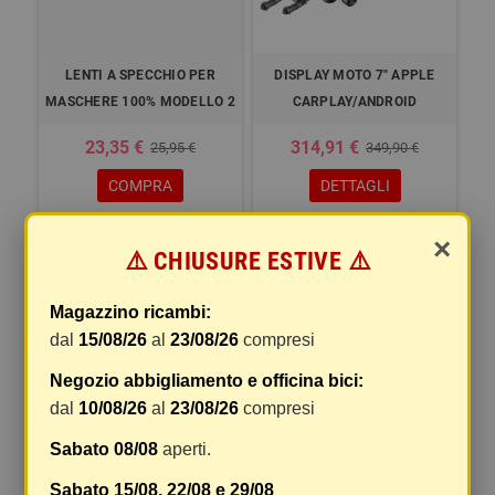
LENTI A SPECCHIO PER
DISPLAY MOTO 7" APPLE
MASCHERE 100% MODELLO 2
CARPLAY/ANDROID
23,35 €
314,91 €
25,95 €
349,90 €
COMPRA
DETTAGLI
×
⚠️ CHIUSURE ESTIVE ⚠️
Visualizzati 1-4 su 4 articoli
Magazzino ricambi:
dal
15/08/26
al
23/08/26
compresi
ACCESSORI
Negozio abbigliamento e officina bici:
dal
10/08/26
al
23/08/26
compresi
add
ACCESSORI MOTO E SCOOTER
Sabato 08/08
aperti.
add
ACCESSORI CASCO
Sabato 15/08, 22/08 e 29/08