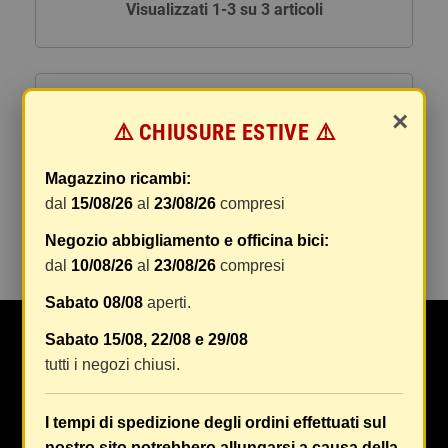
Visualizzati 1-3 su 3 articoli
ACCESSORI ABBIGLIAMENTO
×
⚠️ CHIUSURE ESTIVE ⚠️
SALVASCARPE
Magazzino ricambi:
FASCE LOMBARI
dal
15/08/26
al
23/08/26
compresi
ZAINI MARSUPI BORSETTE
Negozio abbigliamento e officina bici:
dal
10/08/26
al
23/08/26
compresi
Sabato 08/08
aperti.
Sabato 15/08, 22/08 e 29/08
Da Oltre 50 anni Maranghi si occupa di ricambi e
tutti i negozi chiusi.
accessori auto, moto, ciclo e abbigliamento specifico
e tecnico in tutta Firenze e provincia
[Continua a
leggere...]
I tempi di spedizione degli ordini effettuati sul
nostro sito potrebbero allungarsi a causa della