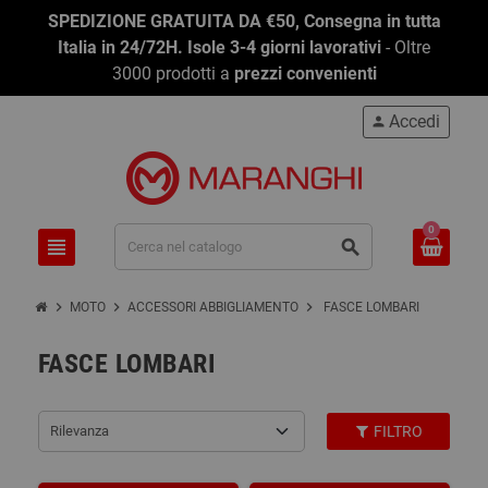
SPEDIZIONE GRATUITA DA €50, Consegna in tutta
Italia in 24/72H. Isole 3-4 giorni lavorativi
- Oltre
3000 prodotti a
prezzi convenienti
Accedi
person
0
view_headline
search
chevron_right
chevron_right
chevron_right
MOTO
ACCESSORI ABBIGLIAMENTO
FASCE LOMBARI
FASCE LOMBARI
Rilevanza
FILTRO