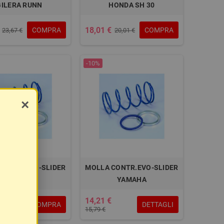
GILERA RUNN
HONDA SH 30
18,01 €
COMPRA
COMPRA
23,67 €
20,01 €
-10%
×
CONTR.EVO-SLIDER
MOLLA CONTR.EVO-SLIDER
YAMAHA
YAMAHA
14,21 €
COMPRA
DETTAGLI
15,79 €
15,79 €