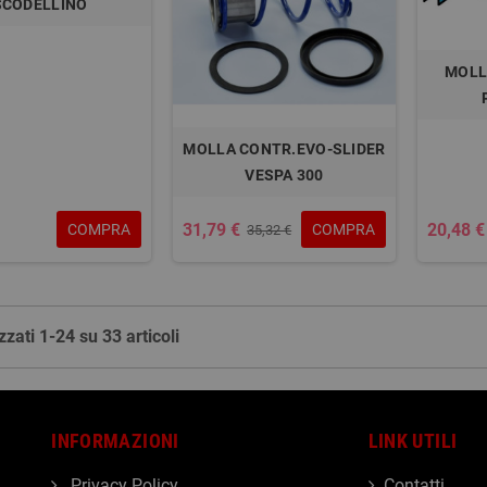
SCODELLINO
MOLL
MOLLA CONTR.EVO-SLIDER
VESPA 300
31,79 €
20,48 €
COMPRA
COMPRA
35,32 €
zzati 1-24 su 33 articoli
INFORMAZIONI
LINK UTILI
Privacy Policy
Contatti