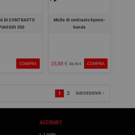
A DI CONTRASTO
Molla di contrasto kymco-
PIAGGIO 350
honda
25,88 €
COMPRA
COMPRA
28,76 €
1
2
SUCCESSIVO
navigate_next
ACCOUNT
Login