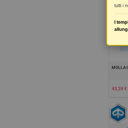
tutti i
-10%
I temp
allung
MOLLA 
43,24 €