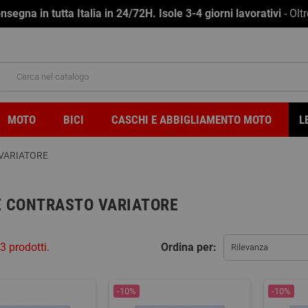
na in tutta Italia in 24/72H. Isole 3-4 giorni lavorativi
- Olt
MOTO
BICI
CASCHI E ABBIGLIAMENTO MOTO
L
VARIATORE
 CONTRASTO VARIATORE
3 prodotti.
Ordina per:
Rilevanza
-10%
-10%