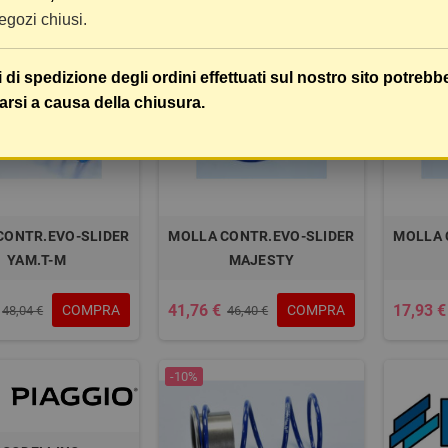
 negozi chiusi.
-10%
-10%
i di spedizione degli ordini effettuati sul nostro sito potrebb
arsi a causa della chiusura.
CONTR.EVO-SLIDER
MOLLA CONTR.EVO-SLIDER
MOLLA 
YAM.T-M
MAJESTY
41,76 €
17,93 €
COMPRA
COMPRA
48,04 €
46,40 €
-10%