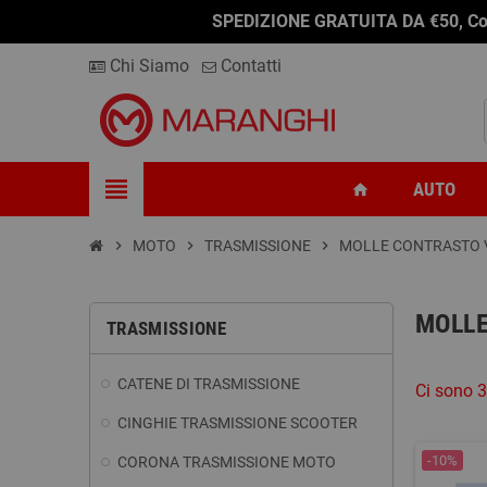
SPEDIZIONE GRATUITA DA €50, Conseg
Chi Siamo
Contatti
view_headline
AUTO
home
chevron_right
MOTO
chevron_right
TRASMISSIONE
chevron_right
MOLLE CONTRASTO 
MOLLE
TRASMISSIONE
CATENE DI TRASMISSIONE
Ci sono 3
CINGHIE TRASMISSIONE SCOOTER
-10%
CORONA TRASMISSIONE MOTO