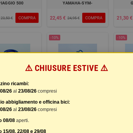
PIAGGIO 500
YAMAHA-SYM-
22,45 €
21,30 €
COMPRA
COMPRA
23,50 €
24,95 €
-10%
-10%
⚠️ CHIUSURE ESTIVE ⚠️
zino ricambi:
/08/26
al
23/08/26
compresi
 DI CONT.HONDA
MOLLA CONTR.EVO-SLIDER
MOLLA 
o abbigliamento e officina bici:
SILV.W.400
PIAGGIO
/08/26
al
23/08/26
compresi
o 08/08
aperti.
14,21 €
14,21 €
COMPRA
COMPRA
21,80 €
15,79 €
 15/08, 22/08 e 29/08