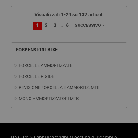
Visualizzati 1-24 su 132 articoli
…
1
2
3
6
SUCCESSIVO
navigate_next
SOSPENSIONI BIKE
FORCELLE AMMORTIZZATE
FORCELLE RIGIDE
REVISIONE FORCELLA E AMMORTIZ. MTB
MONO AMMORTIZZATORI MTB
Da Oltre 50 anni Maranghi si occupa di ricambi e