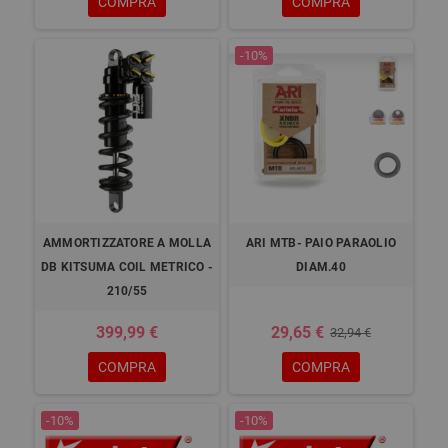
COMPRA
COMPRA
-10%
AMMORTIZZATORE A MOLLA
ARI MTB- PAIO PARAOLIO
DB KITSUMA COIL METRICO -
DIAM.40
210/55
399,99 €
29,65 €
32,94 €
COMPRA
COMPRA
-10%
-10%