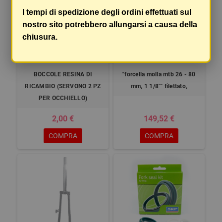
I tempi di spedizione degli ordini effettuati sul
nostro sito potrebbero allungarsi a causa della
chiusura.
BOCCOLE RESINA DI
"forcella molla mtb 26 - 80
RICAMBIO (SERVONO 2 PZ
mm, 1 1/8"" filettato,
PER OCCHIELLO)
2,00 €
149,52 €
COMPRA
COMPRA