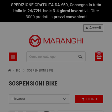
SPEDIZIONE GRATUITA DA €50, Consegna in tutta
Italia in 24/72H. Isole 3-4 giorni lavorativi
- Oltre
3000 prodotti a
prezzi convenienti
Accedi
person
0
view_headline
search
chevron_right
chevron_right
BICI
SOSPENSIONI BIKE
SOSPENSIONI BIKE
Rilevanza
FILTRO