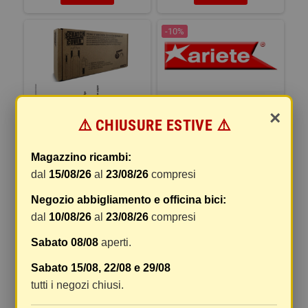
-10%
KIT PARAOLIO MTB DIAM.38
×
ROSCK SHOX
⚠️ CHIUSURE ESTIVE ⚠️
Magazzino ricambi:
KIT RIPARAZIONE STELI
dal
15/08/26
al
23/08/26
compresi
SCRATCH COVER
TRASPARENTE
Negozio abbigliamento e officina bici:
dal
10/08/26
al
23/08/26
compresi
57,57 €
35,14 €
39,04 €
Sabato 08/08
aperti.
COMPRA
COMPRA
Sabato 15/08, 22/08 e 29/08
tutti i negozi chiusi.