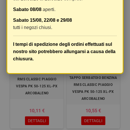
DETTAGLI
DETTAGLI
Sabato 08/08
aperti.
Sabato 15/08, 22/08 e 29/08
tutti i negozi chiusi.
I tempi di spedizione degli ordini effettuati sul
nostro sito potrebbero allungarsi a causa della
chiusura.
TAPPO SERBATOIO BENZINA
TAPPO SERBATOIO BENZINA
RMS CLASSIC PIAGGIO
RMS CLASSIC PIAGGIO
VESPA PK 50-125 XL-PX
VESPA PK 50-125 XL-PX
ARCOBALENO
ARCOBALENO
10,11 €
10,55 €
DETTAGLI
DETTAGLI