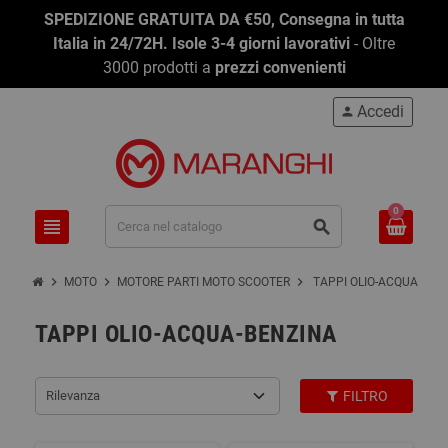
SPEDIZIONE GRATUITA DA €50, Consegna in tutta
Italia in 24/72H. Isole 3-4 giorni lavorativi
- Oltre
3000 prodotti a
prezzi convenienti
Accedi
person
0
view_headline
search
chevron_right
chevron_right
chevron_right
MOTO
MOTORE PARTI MOTO SCOOTER
TAPPI OLIO-ACQUA-BEN
TAPPI OLIO-ACQUA-BENZINA
Rilevanza
FILTRO