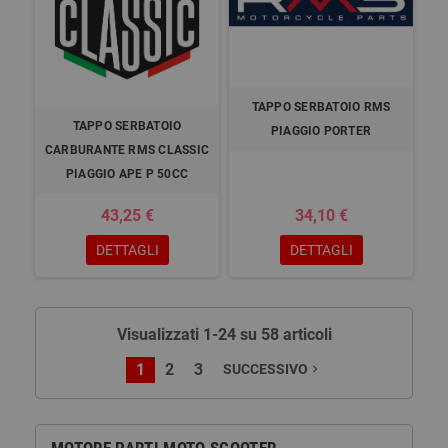
TAPPO SERBATOIO RMS
TAPPO SERBATOIO
PIAGGIO PORTER
CARBURANTE RMS CLASSIC
PIAGGIO APE P 50CC
43,25 €
34,10 €
DETTAGLI
DETTAGLI
Visualizzati 1-24 su 58 articoli
1
2
3
SUCCESSIVO
navigate_next
MOTORE PARTI MOTO SCOOTER