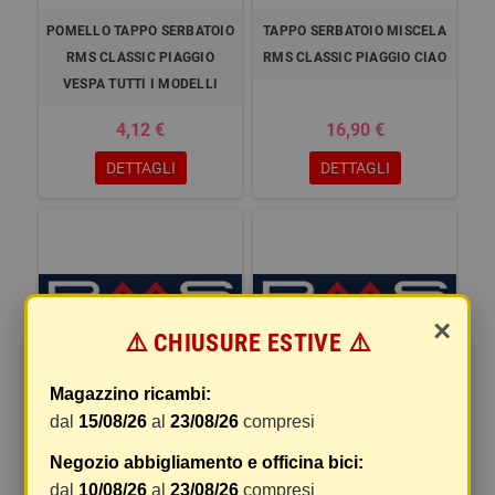
POMELLO TAPPO SERBATOIO
TAPPO SERBATOIO MISCELA
RMS CLASSIC PIAGGIO
RMS CLASSIC PIAGGIO CIAO
VESPA TUTTI I MODELLI
4,12 €
16,90 €
DETTAGLI
DETTAGLI
×
⚠️ CHIUSURE ESTIVE ⚠️
Magazzino ricambi:
TAPPO RADIATORE RMS
TAPPO OLIO RMS YAMAHA X-
dal
15/08/26
al
23/08/26
compresi
YAMAHA X-MAX 125CC
MAX 300
Negozio abbigliamento e officina bici:
33,43 €
8,21 €
dal
10/08/26
al
23/08/26
compresi