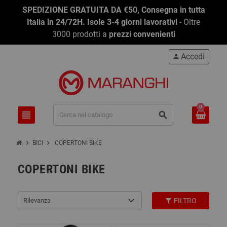
SPEDIZIONE GRATUITA DA €50, Consegna in tutta
Italia in 24/72H. Isole 3-4 giorni lavorativi
- Oltre
3000 prodotti a
prezzi convenienti
Accedi
person
0
view_headline
search
chevron_right
chevron_right
BICI
COPERTONI BIKE
COPERTONI BIKE
Rilevanza
FILTRO