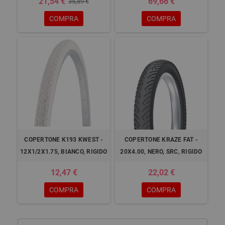
21,54 €
69,66 €
35,89 €
COMPRA
COMPRA
COPERTONE K193 KWEST -
COPERTONE KRAZE FAT -
12X1/2X1.75, BIANCO, RIGIDO
20X4.00, NERO, SRC, RIGIDO
12,47 €
22,02 €
COMPRA
COMPRA