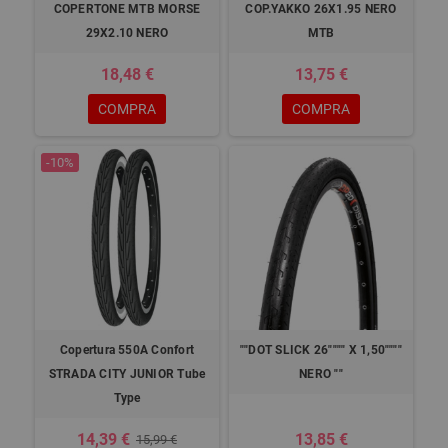
COPERTONE MTB MORSE
COP.YAKKO 26X1.95 NERO
29X2.10 NERO
MTB
18,48 €
13,75 €
COMPRA
COMPRA
-10%
Copertura 550A Confort
""DOT SLICK 26"""" X 1,50""""
STRADA CITY JUNIOR Tube
NERO ""
Type
14,39 €
13,85 €
15,99 €