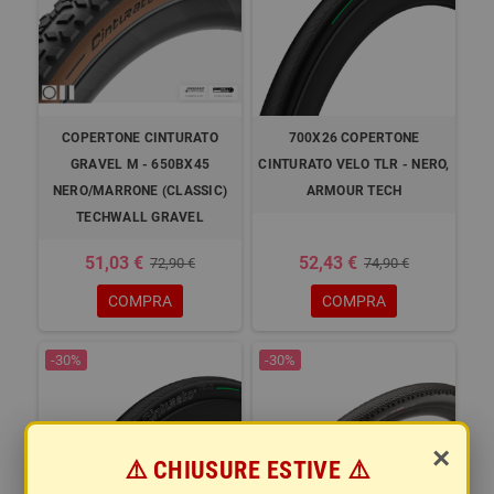
COPERTONE CINTURATO
700X26 COPERTONE
GRAVEL M - 650BX45
CINTURATO VELO TLR - NERO,
NERO/MARRONE (CLASSIC)
ARMOUR TECH
TECHWALL GRAVEL
51,03 €
52,43 €
72,90 €
74,90 €
COMPRA
COMPRA
-30%
-30%
×
⚠️ CHIUSURE ESTIVE ⚠️