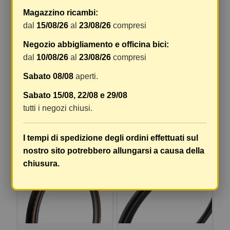
Magazzino ricambi:
dal
15/08/26
al
23/08/26
compresi
COPERTONE CINTURATO
COPERTONE CINTURATO
Negozio abbigliamento e officina bici:
VELO TLR - 700X28, NERO,
GRAVEL H - 650BX45 NERO
dal
10/08/26
al
23/08/26
compresi
ARMOUR TECH
MARRONE (CLASSIC)
TECHWALL GRAVEL
Sabato 08/08
aperti.
52,43 €
51,03 €
74,90 €
72,90 €
Sabato 15/08, 22/08 e 29/08
tutti i negozi chiusi.
COMPRA
COMPRA
I tempi di spedizione degli ordini effettuati sul
-30%
-30%
nostro sito potrebbero allungarsi a causa della
chiusura.