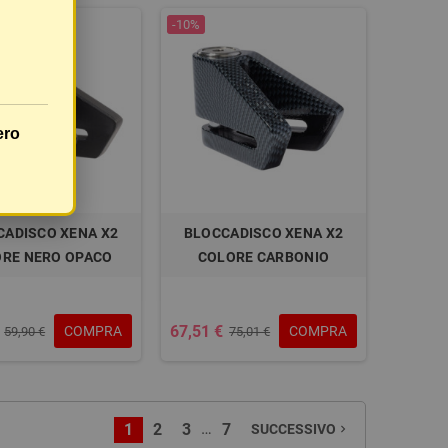
-10%
ero
CADISCO XENA X2
BLOCCADISCO XENA X2
RE NERO OPACO
COLORE CARBONIO
67,51 €
COMPRA
COMPRA
59,90 €
75,01 €
…
1
2
3
7
SUCCESSIVO
navigate_next