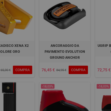
ADISCO XENA X2
ANCORAGGIO DA
UGRIP 
COLORE ORO
PAVIMENTO EVOLUTION
GROUND ANCHOR
76,45 €
72,75 €
COMPRA
COMPRA
65,00 €
84,95 €
-18,03%
-18,03%