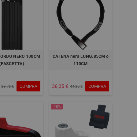
BORDO NERO 100CM
CATENA nera LUNG.85CM o
(FASCETTA)
110CM
36,35 €
COMPRA
COMPRA
88,76 €
44,35 €
-10%