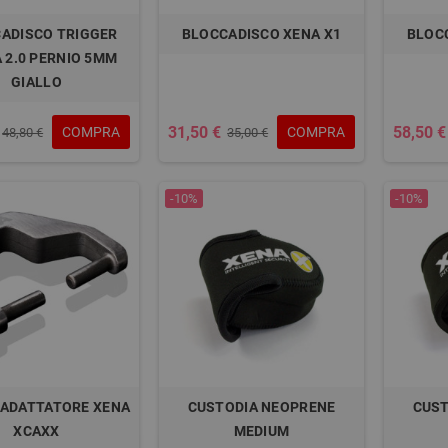
ADISCO TRIGGER
BLOCCADISCO XENA X1
BLOC
 2.0 PERNIO 5MM
GIALLO
31,50 €
58,50 €
COMPRA
COMPRA
48,80 €
35,00 €
-10%
-10%
 ADATTATORE XENA
CUSTODIA NEOPRENE
CUST
XCAXX
MEDIUM