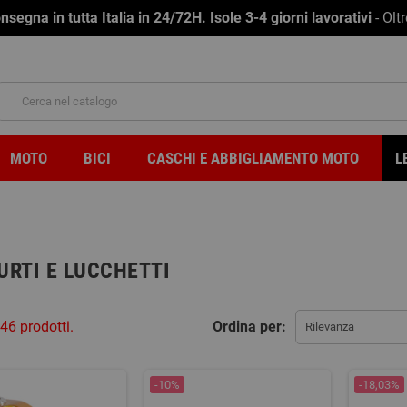
na in tutta Italia in 24/72H. Isole 3-4 giorni lavorativi
- Olt
MOTO
BICI
CASCHI E ABBIGLIAMENTO MOTO
L
URTI E LUCCHETTI
46 prodotti.
Ordina per:
Rilevanza
-10%
-18,03%