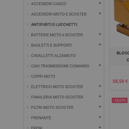
add
ACCESSORI CASCO
add
ACCESSORI MOTO E SCOOTER
ANTIFURTI E LUCCHETTI
add
BATTERIE MOTO e SCOOTER
add
BAULETTI E SUPPORTI
BLOCC
CAVALLETTI ALZAMOTO
add
CAVI TRASMISSIONE COMANDO
COPRI MOTO
58,50 €
add
ELETTRICO MOTO SCOOTER
add
FANALERIA MOTO SCOOTER
-18,03%
add
FILTRI MOTO SCOOTER
add
FRENANTE
add
FRENI