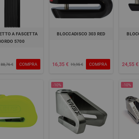
ETTO A FASCETTA
BLOCCADISCO 303 RED
BLOC
BORDO 5700
16,35 €
24,55 €
COMPRA
COMPRA
88,76 €
19,95 €
-10%
-10%