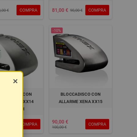
81,00 €
COMPRA
COMPRA
8,00 €
90,00 €
-10%
×
CCADISCO CON
BLOCCADISCO CON
ARME XENA XX14
ALLARME XENA XX15
BLUETOOTH
€
90,00 €
COMPRA
COMPRA
100,00 €