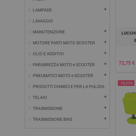
add
LAMPADE
LAVAGGIO
add
MANUTENZIONE
LUCCH
add
MOTORE PARTI MOTO SCOOTER
add
OLIO E ADDITIVI
72,75 €
add
PARABREZZA MOTO e SCOOTER
add
PNEUMATICI MOTO e SCOOTER
-18,03%
PRODOTTI CHIMICI E PER LA PULIZIA
add
TELAIO
add
TRASMISSIONE
add
TRASMISSIONE BIKE