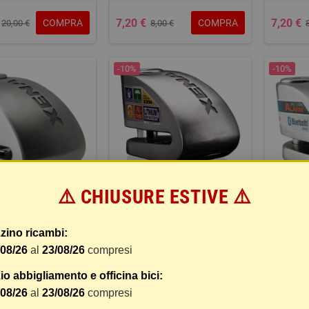
7,20 €
7,20 €
COMPRA
COMPRA
20,00 €
8,00 €
-10%
-10%
⚠️ CHIUSURE ESTIVE ⚠️
CCADISCO CON
BLOCCADISCO CON
BLO
RME XENA XX10
ALLARME XENA XX14
ALL
zino ricambi:
BLUETOOTH
/08/26
al
23/08/26
compresi
103,50 
o abbigliamento e officina bici:
85,50 €
COMPRA
COMPRA
95,00 €
115,00 €
/08/26
al
23/08/26
compresi