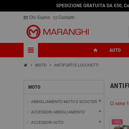
SPEDIZIONE GRATUITA DA €50, Conseg
Chi Siamo
Contatti
view_headline
AUTO
home
chevron_right
MOTO
chevron_right
ANTIFURTI E LUCCHETTI
ANTIF
MOTO
add
ABBIGLIAMENTO MOTO E SCOOTER
Ci sono 1
add
ACCESSORI ABBIGLIAMENTO
add
-10%
ACCESSORI AUTO