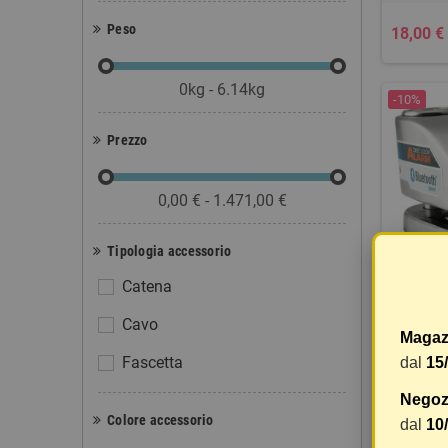
Peso
18,00 €
0kg - 6.14kg
-10%
Prezzo
0,00 € - 1.471,00 €
Tipologia accessorio
Catena
BLO
Cavo
ALLA
Magaz
Fascetta
dal
15
99,00 €
Negozi
110,00 €
Colore accessorio
dal
10