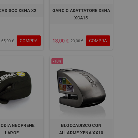
CADISCO XENA X2
GANCIO ADATTATORE XENA
XCA15
18,00 €
COMPRA
COMPRA
65,00 €
20,00 €
-10%
ODIA NEOPRENE
BLOCCADISCO CON
LARGE
ALLARME XENA XX10