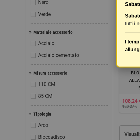
Nero
Sabat
-10%
Verde
Sabato
tutti i
Materiale accessorio
I temp
Acciaio
allung
Acciaio cementato
BLO
Misura accessorio
ALLA
110 CM
85 CM
108,24 
120,27 €
Tipologia
Arco
Visuali
Bloccadisco