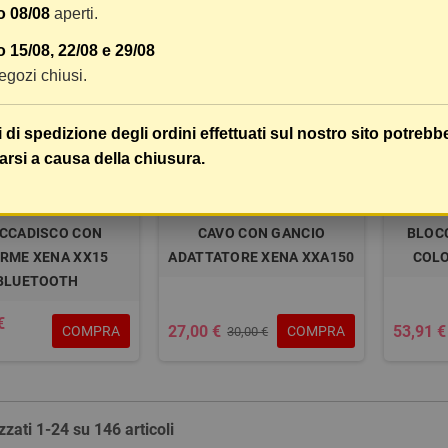
o 08/08
aperti.
-10%
-10%
 15/08, 22/08 e 29/08
 negozi chiusi.
i di spedizione degli ordini effettuati sul nostro sito potrebb
arsi a causa della chiusura.
CCADISCO CON
CAVO CON GANCIO
BLOC
RME XENA XX15
ADATTATORE XENA XXA150
COLO
BLUETOOTH
€
27,00 €
53,91 €
COMPRA
COMPRA
30,00 €
zzati 1-24 su 146 articoli