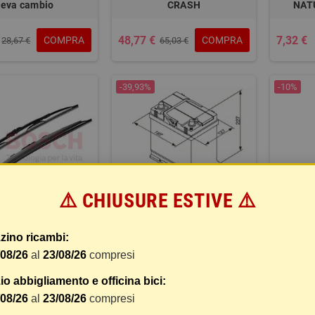
leva cambio
CRASH
NAT
48,77 €
7,32 €
COMPRA
COMPRA
28,67 €
65,03 €
-39,93%
-10%
⚠️ CHIUSURE ESTIVE ⚠️
AZZOLA TERGI
BATTERIA 35 AH
DIESEL
zino ricambi:
/08/26
al
23/08/26
compresi
o abbigliamento e officina bici:
59,14 €
5,90 €
COMPRA
COMPRA
84,18 €
98,45 €
/08/26
al
23/08/26
compresi