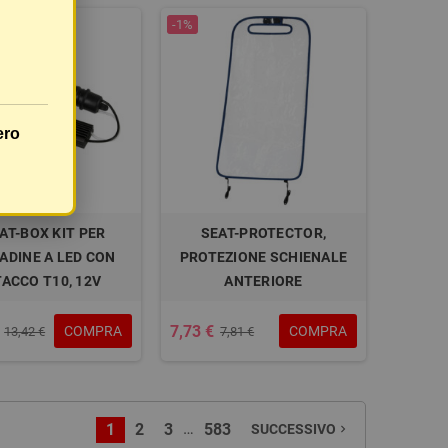
-1%
ero
AT-BOX KIT PER
SEAT-PROTECTOR,
ADINE A LED CON
PROTEZIONE SCHIENALE
ACCO T10, 12V
ANTERIORE
7,73 €
COMPRA
COMPRA
13,42 €
7,81 €
…
1
2
3
583
SUCCESSIVO
navigate_next