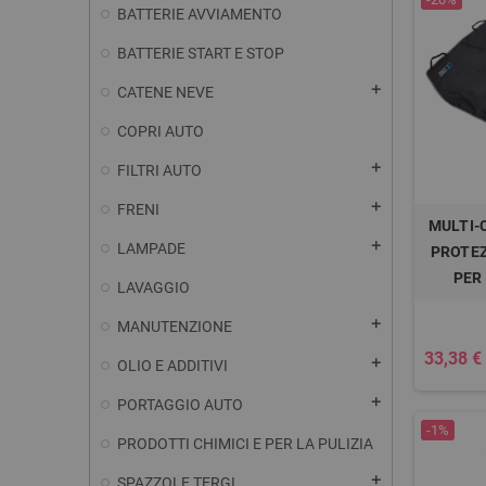
BATTERIE AVVIAMENTO
BATTERIE START E STOP
add
CATENE NEVE
COPRI AUTO
add
FILTRI AUTO
add
FRENI
MULTI-C
add
LAMPADE
PROTEZ
PER
LAVAGGIO
add
MANUTENZIONE
33,38 €
add
OLIO E ADDITIVI
add
PORTAGGIO AUTO
-1%
PRODOTTI CHIMICI E PER LA PULIZIA
add
SPAZZOLE TERGI