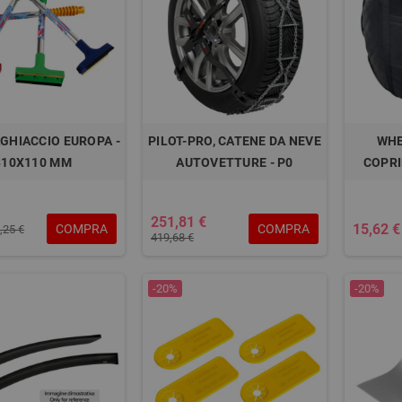
GHIACCIO EUROPA -
PILOT-PRO, CATENE DA NEVE
WHE
310X110 MM
AUTOVETTURE - P0
COPRI
251,81 €
15,62 €
COMPRA
COMPRA
,25 €
419,68 €
-20%
-20%