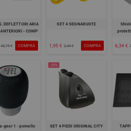
S, DEFLETTORI ARIA
SET 4 SEGNARUOTE
Shiel
 ANTERIORI - COMP
protett
1,95 €
6,34 €
COMPRA
COMPRA
45,75 €
2,44 €
-25%
a-gear 1 - pomello
SET 4 PIEDI ORIGINAL CITY
TAPP