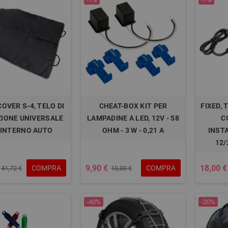
OVER S-4, TELO DI
CHEAT-BOX KIT PER
FIXED,
IONE UNIVERSALE
LAMPADINE A LED, 12V - 58
C
 INTERNO AUTO
OHM - 3 W - 0,21 A
INSTA
12/
9,90 €
18,00 €
COMPRA
COMPRA
41,72 €
10,00 €
-40%
-20%