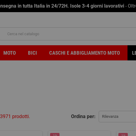
na in tutta Italia in 24/72H. Isole 3-4 giorni lavorativi
- Olt
MOTO
BICI
CASCHI E ABBIGLIAMENTO MOTO
L
3971 prodotti.
Ordina per:
Rilevanza
-1%
-1%