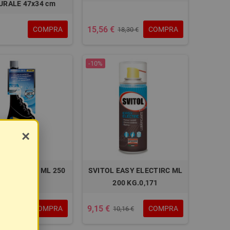
URALE 47x34 cm
15,56 €
COMPRA
COMPRA
18,30 €
-10%
×
 ANTI-GELO ML 250
SVITOL EASY ELECTIRC ML
KG 0.209
200 KG.0,171
9,15 €
COMPRA
COMPRA
6,55 €
10,16 €