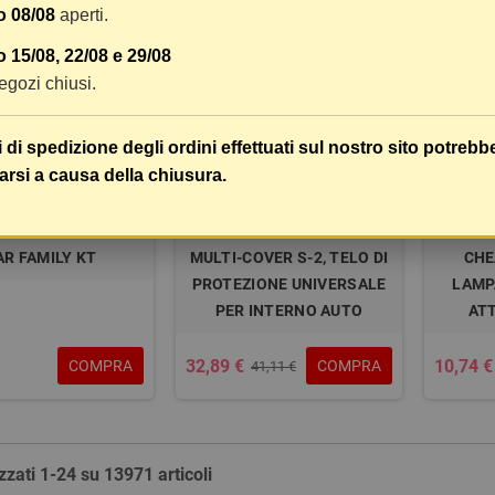
o 08/08
aperti.
-20%
-20%
 15/08, 22/08 e 29/08
 negozi chiusi.
i di spedizione degli ordini effettuati sul nostro sito potrebb
arsi a causa della chiusura.
AR FAMILY KT
MULTI-COVER S-2, TELO DI
CHE
PROTEZIONE UNIVERSALE
LAMP
PER INTERNO AUTO
ATT
32,89 €
10,74 €
COMPRA
COMPRA
41,11 €
zzati 1-24 su 13971 articoli