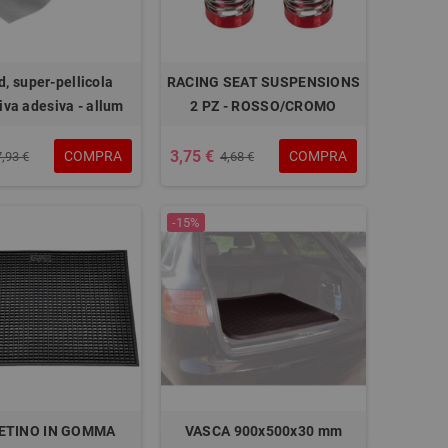
d, super-pellicola
RACING SEAT SUSPENSIONS
iva adesiva - allum
2 PZ - ROSSO/CROMO
3,75 €
COMPRA
COMPRA
7,93 €
4,68 €
-15%
ETINO IN GOMMA
VASCA 900x500x30 mm