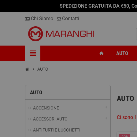
SPEDIZIONE GRATUITA DA €50, Conseg
Chi Siamo
Contatti
view_headline
AUTO
home
chevron_right
AUTO
AUTO
AUTO
add
ACCENSIONE
Ci sono 1
add
ACCESSORI AUTO
ANTIFURTI E LUCCHETTI
-20%