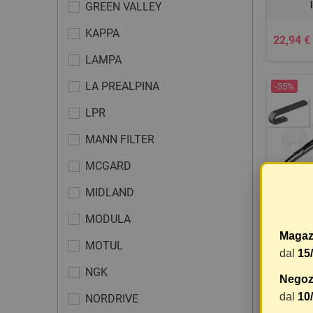
GREEN VALLEY
KAPPA
22,94 €
LAMPA
LA PREALPINA
-35%
LPR
MANN FILTER
MCGARD
MIDLAND
MODULA
SP
Magaz
MOTUL
dal
15
NGK
Negozi
54,72 €
dal
10
NORDRIVE