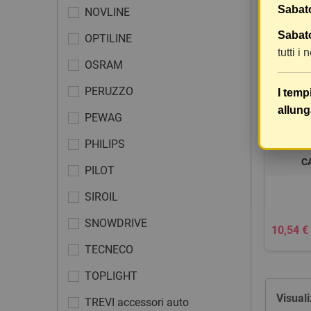
Sabat
NOVLINE
Sabato
OPTILINE
tutti i
OSRAM
PERUZZO
I temp
allung
PEWAG
PHILIPS
C
PILOT
SIROIL
SNOWDRIVE
10,54 €
TECNECO
TOPLIGHT
Visuali
TREVI accessori auto