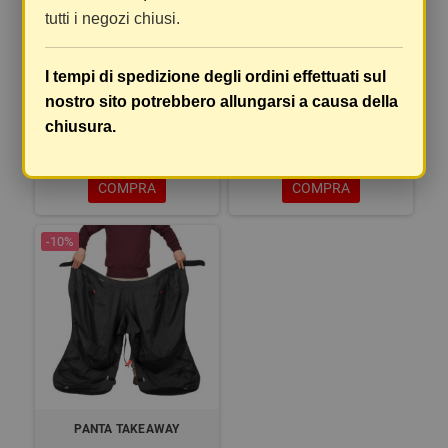
tutti i negozi chiusi.
I tempi di spedizione degli ordini effettuati sul
PANTA DILUVIO START
PANTA DILUVIO PRO
nostro sito potrebbero allungarsi a causa della
HYDROSCUD NERO
HYDROSCUD 20K NERO
chiusura.
22,49 €
49,49 €
24,99 €
54,99 €
COMPRA
COMPRA
-10%
PANTA TAKEAWAY