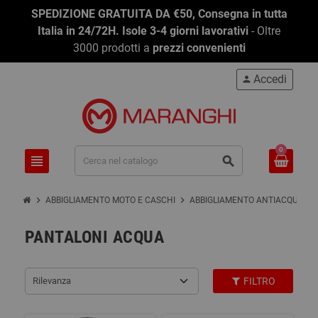
SPEDIZIONE GRATUITA DA €50, Consegna in tutta
Italia in 24/72H. Isole 3-4 giorni lavorativi
- Oltre
3000 prodotti a
prezzi convenienti
Accedi
person
0
view_headline
search
chevron_right
chevron_right
chevron_right
ABBIGLIAMENTO MOTO E CASCHI
ABBIGLIAMENTO ANTIACQUA
PANTALONI ACQUA
Rilevanza
FILTRO