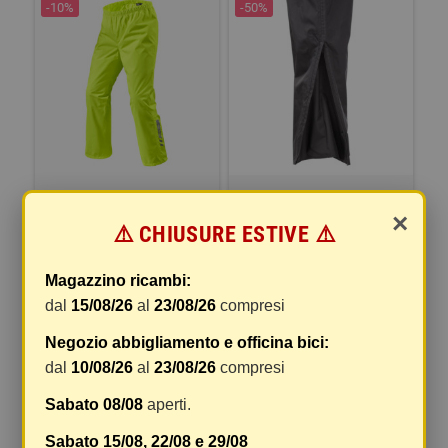
-10%
-50%
PANTALONI ANTIPIOGGIA
PANTA DILUVIO LIGHT
×
REVIT ACID 4 H GIALLO NEON
⚠️ CHIUSURE ESTIVE ⚠️
40,49 €
14,00 €
44,99 €
28,00 €
Magazzino ricambi:
COMPRA
COMPRA
dal
15/08/26
al
23/08/26
compresi
Negozio abbigliamento e officina bici:
-10%
-10%
dal
10/08/26
al
23/08/26
compresi
Sabato 08/08
aperti.
Sabato 15/08, 22/08 e 29/08