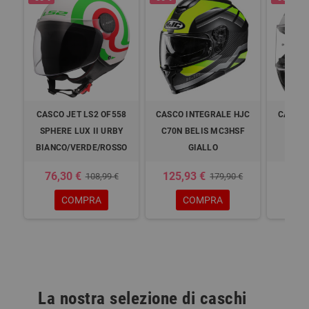
CASCO JET LS2 OF558
CASCO INTEGRALE HJC
CASCO 
SPHERE LUX II URBY
C70N BELIS MC3HSF
FF3
BIANCO/VERDE/ROSSO
GIALLO
MO
76,30 €
125,93 €
69,
108,99 €
179,90 €
COMPRA
COMPRA
D
La nostra selezione di caschi