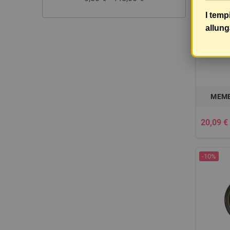
I temp
allung
MEMB
20,09 €
-10%