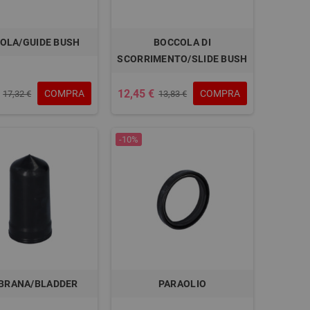
OLA/GUIDE BUSH
BOCCOLA DI
SCORRIMENTO/SLIDE BUSH
12,45 €
COMPRA
COMPRA
17,32 €
13,83 €
-10%
BRANA/BLADDER
PARAOLIO