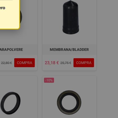
ero
ARAPOLVERE
MEMBRANA/BLADDER
23,18 €
COMPRA
COMPRA
22,80 €
25,75 €
-10%