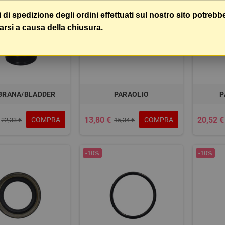
i di spedizione degli ordini effettuati sul nostro sito potrebb
arsi a causa della chiusura.
RANA/BLADDER
PARAOLIO
P
13,80 €
20,52 €
COMPRA
COMPRA
22,33 €
15,34 €
-10%
-10%