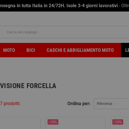
na in tutta Italia in 24/72H. Isole 3-4 giorni lavorativi
- Olt
MOTO
BICI
CASCHI E ABBIGLIAMENTO MOTO
L
EVISIONE FORCELLA
7 prodotti.
Ordina per:
Rilevanza
-10%
-10%