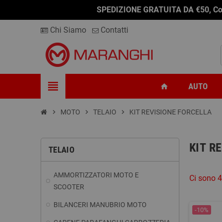
SPEDIZIONE GRATUITA DA €50, Conseg
Chi Siamo
Contatti
view_headline
AUTO
home
chevron_right
MOTO
chevron_right
TELAIO
chevron_right
KIT REVISIONE FORCELLA
KIT R
TELAIO
AMMORTIZZATORI MOTO E
Ci sono 4
SCOOTER
BILANCERI MANUBRIO MOTO
-10%