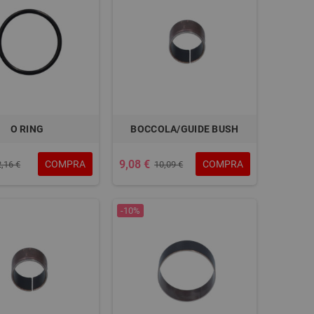
O RING
BOCCOLA/GUIDE BUSH
9,08 €
COMPRA
COMPRA
2,16 €
10,09 €
-10%