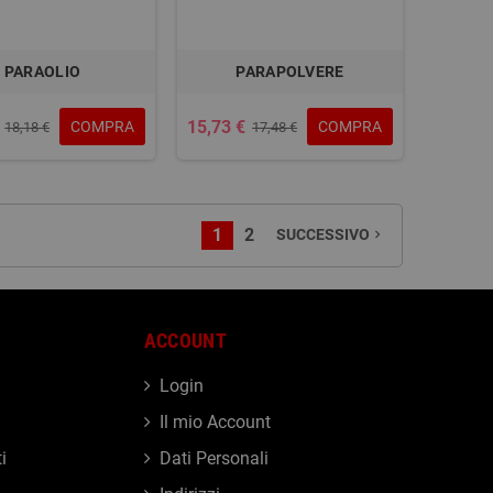
PARAOLIO
PARAPOLVERE
15,73 €
COMPRA
COMPRA
18,18 €
17,48 €
1
2
SUCCESSIVO
navigate_next
ACCOUNT
Login
Il mio Account
i
Dati Personali