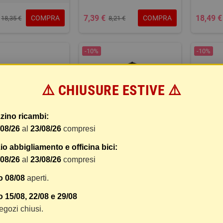
7,39 €
18,49 €
COMPRA
COMPRA
18,35 €
8,21 €
-10%
-10%
⚠️ CHIUSURE ESTIVE ⚠️
zino ricambi:
/08/26
al
23/08/26
compresi
o abbigliamento e officina bici:
ARAPOLVERE
MEMBRANA/BLADDER
/08/26
al
23/08/26
compresi
o 08/08
aperti.
23,66 €
15,45 €
COMPRA
COMPRA
23,88 €
26,29 €
 15/08, 22/08 e 29/08
 negozi chiusi.
-10%
-10%