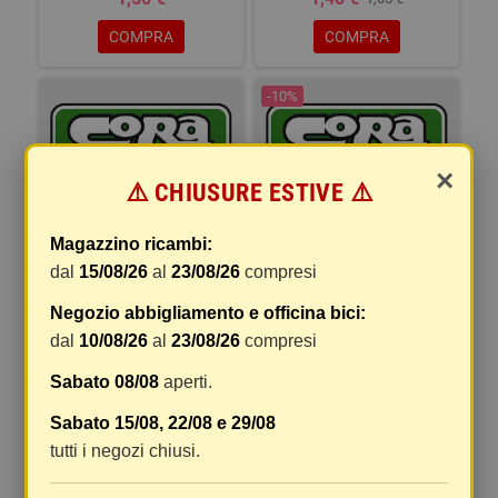
COMPRA
COMPRA
-10%
×
⚠️ CHIUSURE ESTIVE ⚠️
RING LAMPADA TUTTOVETRO
RING LAMPADA 24V 21/5W
12V 1.2W T5
P21/5W
Magazzino ricambi:
dal
15/08/26
al
23/08/26
compresi
0,79 €
1,71 €
1,90 €
Negozio abbigliamento e officina bici:
COMPRA
COMPRA
dal
10/08/26
al
23/08/26
compresi
Sabato 08/08
aperti.
Sabato 15/08, 22/08 e 29/08
tutti i negozi chiusi.