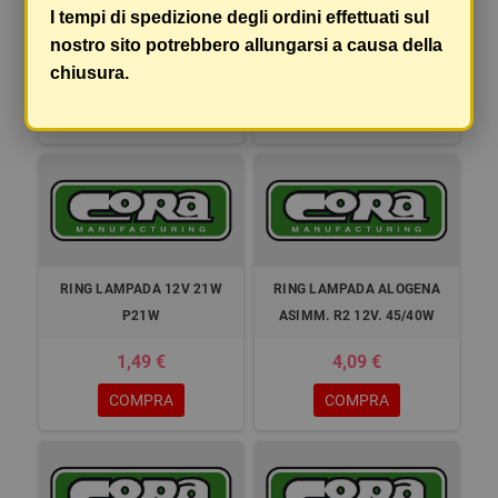
RING LAMPADA 12V 21W
RING LAMPADA 12V 21/5W
I tempi di spedizione degli ordini effettuati sul
P21/5W
nostro sito potrebbero allungarsi a causa della
chiusura.
1,49 €
1,49 €
COMPRA
COMPRA
RING LAMPADA 12V 21W
RING LAMPADA ALOGENA
P21W
ASIMM. R2 12V. 45/40W
1,49 €
4,09 €
COMPRA
COMPRA