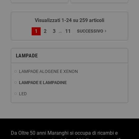
Visualizzati 1-24 su 259 articoli
…
1
2
3
11
SUCCESSIVO
navigate_next
LAMPADE
LAMPADE ALOGENE E XENON
LAMPADE E LAMPADINE
LED
Da Oltre 50 anni Maranghi si occupa di ricambi e