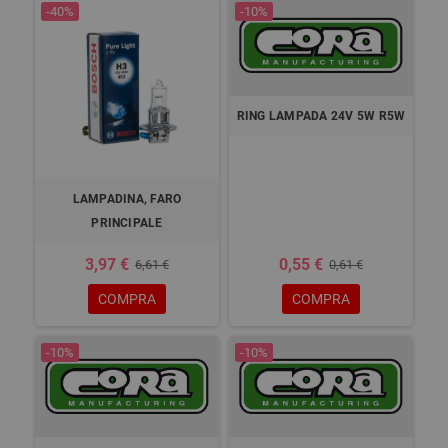
-40%
-10%
RING LAMPADA 24V 5W R5W
LAMPADINA, FARO
PRINCIPALE
3,97 €
0,55 €
6,61 €
0,61 €
COMPRA
COMPRA
-10%
-10%