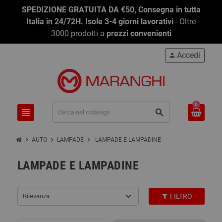
SPEDIZIONE GRATUITA DA €50, Consegna in tutta
Italia in 24/72H. Isole 3-4 giorni lavorativi
- Oltre
3000 prodotti a
prezzi convenienti
Accedi
person
0
view_headline
search
chevron_right
chevron_right
chevron_right
AUTO
LAMPADE
LAMPADE E LAMPADINE
LAMPADE E LAMPADINE
Rilevanza
FILTRO