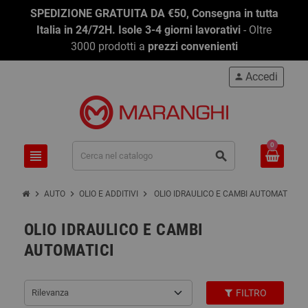
SPEDIZIONE GRATUITA DA €50, Consegna in tutta
Italia in 24/72H. Isole 3-4 giorni lavorativi
- Oltre
3000 prodotti a
prezzi convenienti
Accedi
person
0
view_headline
search
chevron_right
chevron_right
chevron_right
AUTO
OLIO E ADDITIVI
OLIO IDRAULICO E CAMBI AUTOMATICI
OLIO IDRAULICO E CAMBI
AUTOMATICI
Rilevanza
FILTRO