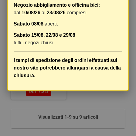
Negozio abbigliamento e officina bici:
-20%
dal
10/08/26
al
23/08/26
compresi
Sabato 08/08
aperti.
Sabato 15/08, 22/08 e 29/08
tutti i negozi chiusi.
I tempi di spedizione degli ordini effettuati sul
nostro sito potrebbero allungarsi a causa della
Olio multi atf 20lt
chiusura.
368,54 €
460,67 €
DETTAGLI
Visualizzati 1-9 su 9 articoli