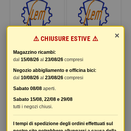
×
⚠️ CHIUSURE ESTIVE ⚠️
FANALE COMPLETO
FANALE COMPLETO
POSTERIORE SIEM PIAGGIO
POSTERIORE SIEM PIAGGIO
Magazzino ricambi:
VESPA 50 SPECIAL 143687
VESPA 50 SPECIAL 143687
dal
15/08/26
al
23/08/26
compresi
47,82 €
47,84 €
Negozio abbigliamento e officina bici:
dal
10/08/26
al
23/08/26
compresi
COMPRA
COMPRA
Sabato 08/08
aperti.
Sabato 15/08, 22/08 e 29/08
tutti i negozi chiusi.
I tempi di spedizione degli ordini effettuati sul
nostro sito potrebbero allungarsi a causa della