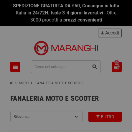
SPEDIZIONE GRATUITA DA €50, Consegna in tutta
Italia in 24/72H. Isole 3-4 giorni lavorativi
- Oltre
3000 prodotti a
prezzi convenienti
Accedi
person
0
view_headline
search
chevron_right
chevron_right
MOTO
FANALERIA MOTO E SCOOTER
FANALERIA MOTO E SCOOTER
Rilevanza
FILTRO