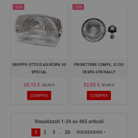
-10%
-10%
GRUPPO OTTICO AD.VESPA 50
PROIETTORE COMPL. D.130
SPECIAL
VESPA GTR/RALLY
20,12 €
52,02 €
22,35 €
57,80 €
COMPRA
COMPRA
Visualizzati 1-24 su 465 articoli
…
1
2
3
20
SUCCESSIVO
navigate_next