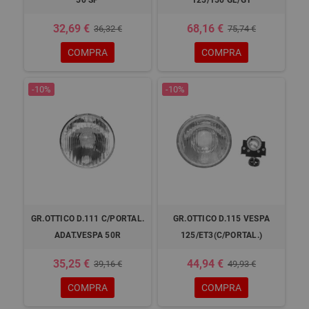
32,69 €
68,16 €
36,32 €
75,74 €
COMPRA
COMPRA
-10%
-10%
GR.OTTICO D.111 C/PORTAL.
GR.OTTICO D.115 VESPA
ADAT.VESPA 50R
125/ET3(C/PORTAL.)
35,25 €
44,94 €
39,16 €
49,93 €
COMPRA
COMPRA