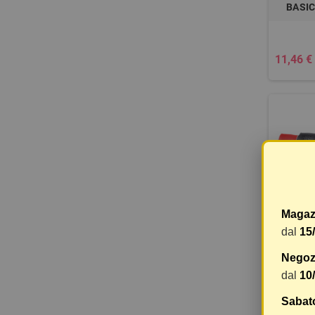
BASIC
11,46 €
Magaz
dal
15
COPPIA
Negozi
FO
dal
10
Sabat