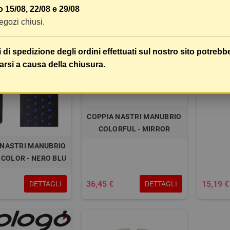
15,68 €
25,74 €
DETTAGLI
DETTAGLI
 15/08, 22/08 e 29/08
 negozi chiusi.
i di spedizione degli ordini effettuati sul nostro sito potrebb
COPPIA
arsi a causa della chiusura.
PLA
COPPIA NASTRI MANUBRIO
COLORFUL - MIRROR
 NASTRI MANUBRIO
 COLOR - NERO BLU
36,45 €
15,19 €
DETTAGLI
DETTAGLI