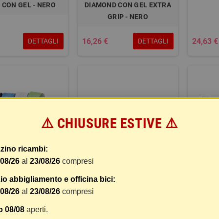
 CON GEL - NERO
DIAMOND CON GEL EXTRA
GRIP - NERO
16,26 €
24,63 €
DETTAGLI
DETTAGLI
⚠️ CHIUSURE ESTIVE ⚠️
zino ricambi:
/08/26
al
23/08/26
compresi
 NASTRI MANUBRIO
COPPIA NASTRI MANUBRIO
COPPIA
o abbigliamento e officina bici:
RATI - BIANCO
DIAMOND CON GEL EXTRA
DOUB
/08/26
al
23/08/26
compresi
GRIP - ROSSO
o 08/08
aperti.