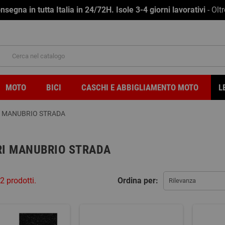
na in tutta Italia in 24/72H. Isole 3-4 giorni lavorativi
- Olt
MOTO
BICI
CASCHI E ABBIGLIAMENTO MOTO
L
I MANUBRIO STRADA
I MANUBRIO STRADA
2 prodotti.
Ordina per:
Rilevanza