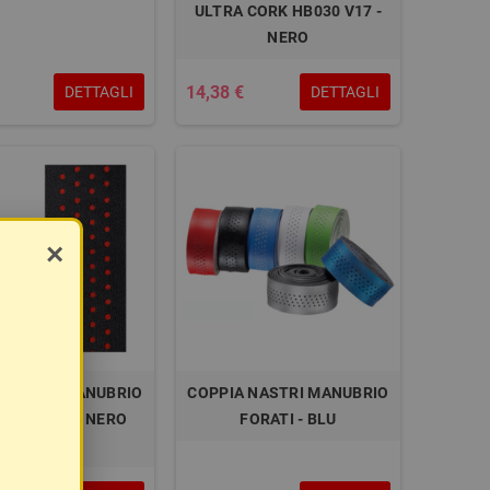
ULTRA CORK HB030 V17 -
NERO
14,38 €
DETTAGLI
DETTAGLI
×
 NASTRI MANUBRIO
COPPIA NASTRI MANUBRIO
LE COLOR - NERO
FORATI - BLU
ROSSO