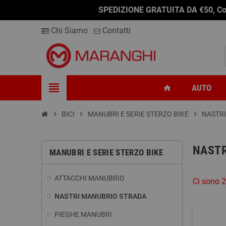
SPEDIZIONE GRATUITA DA €50, Conseg
Chi Siamo
Contatti
view_headline
AUTO
home
chevron_right
BICI
chevron_right
MANUBRI E SERIE STERZO BIKE
chevron_right
NASTR
NASTR
MANUBRI E SERIE STERZO BIKE
ATTACCHI MANUBRIO
Ci sono 2
NASTRI MANUBRIO STRADA
PIEGHE MANUBRI