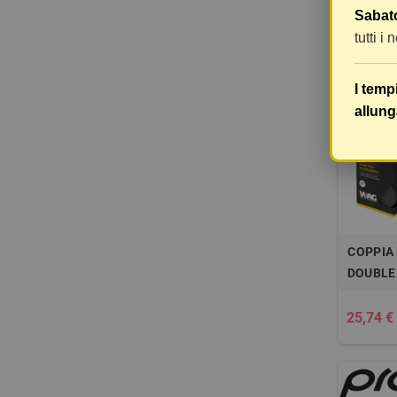
20,50 €
Sabato
tutti i
I temp
allung
COPPIA
DOUBLE
25,74 €