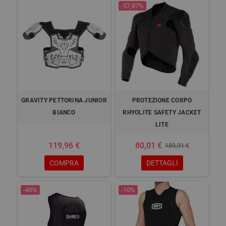
-57,87%
GRAVITY PETTORINA JUNIOR
PROTEZIONE CORPO
BIANCO
RHYOLITE SAFETY JACKET
LITE
119,96 €
80,01 €
189,91 €
COMPRA
DETTAGLI
-40%
-10%