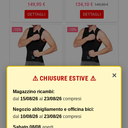
149,95 €
134,10 €
149,00 €
DETTAGLI
DETTAGLI
-10%
-10%
×
⚠️ CHIUSURE ESTIVE ⚠️
TARKA Vest Black - M
TARKA Vest Black - XL
Magazzino ricambi:
134,10 €
134,10 €
149,00 €
149,00 €
dal
15/08/26
al
23/08/26
compresi
DETTAGLI
DETTAGLI
Negozio abbigliamento e officina bici:
dal
10/08/26
al
23/08/26
compresi
Sabato 08/08
aperti.