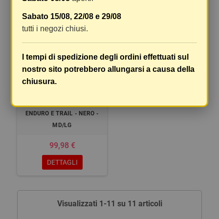
Sabato 15/08, 22/08 e 29/08
tutti i negozi chiusi.
I tempi di spedizione degli ordini effettuati sul
nostro sito potrebbero allungarsi a causa della
TROY LEE DESIGN -
chiusura.
GINOCCHIERE FLESSIBILI E
TRASPIRANTI STAGE PER
ENDURO E TRAIL - NERO -
MD/LG
99,98 €
DETTAGLI
Visualizzati 1-11 su 11 articoli