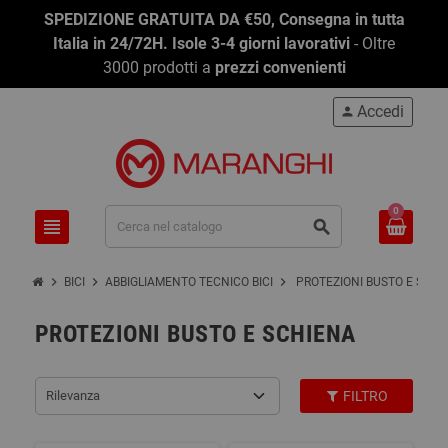
SPEDIZIONE GRATUITA DA €50, Consegna in tutta
Italia in 24/72H. Isole 3-4 giorni lavorativi
- Oltre
3000 prodotti a
prezzi convenienti
Accedi
person
0
view_headline
search
chevron_right
chevron_right
chevron_right
BICI
ABBIGLIAMENTO TECNICO BICI
PROTEZIONI BUSTO E SCHI
PROTEZIONI BUSTO E SCHIENA
Rilevanza
FILTRO