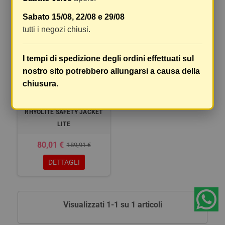
-57,87%
Sabato 15/08, 22/08 e 29/08
tutti i negozi chiusi.
I tempi di spedizione degli ordini effettuati sul
nostro sito potrebbero allungarsi a causa della
chiusura.
PROTEZIONE CORPO
RHYOLITE SAFETY JACKET
LITE
80,01 €
189,91 €
DETTAGLI
Visualizzati 1-1 su 1 articoli