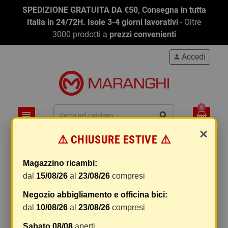
SPEDIZIONE GRATUITA DA €50, Consegna in tutta
Italia in 24/72H. Isole 3-4 giorni lavorativi
- Oltre
3000 prodotti a
prezzi convenienti
Accedi
person
0
view_headline
search
×
⚠️ CHIUSURE ESTIVE ⚠️
chevron_right
chevron_right
chevron_right
chevron_right
Outlet
BICI
ABBIGLIAMENTO TECNICO BICI
PROTEZIONI BUST
Magazzino ricambi:
PROTEZIONI BUSTO E SCHIENA
dal
15/08/26
al
23/08/26
compresi
Negozio abbigliamento e officina bici:
Rilevanza
FILTRO
dal
10/08/26
al
23/08/26
compresi
Sabato 08/08
aperti.