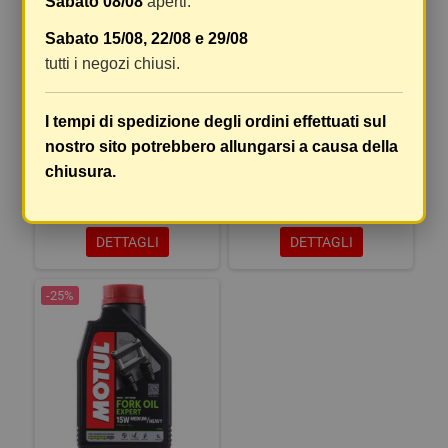
Sabato 08/08
aperti.
Sabato 15/08, 22/08 e 29/08
tutti i negozi chiusi.
XTF S/20 OLIO 20W
FORK EXP L 5W LT.1 KG.0,845
I tempi di spedizione degli ordini effettuati sul
IDRAULICO FORCELLE 1LT
nostro sito potrebbero allungarsi a causa della
KG.0.853
chiusura.
16,80 €
15,45 €
21,00 €
20,61 €
DETTAGLI
DETTAGLI
-25%