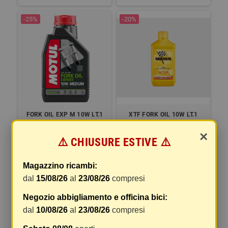
-25%
-20%
FORK OIL EXP M 10W LT.1
XTF FORK OIL 10W LT.1
KG.0,859
KG.0,841
×
⚠️ CHIUSURE ESTIVE ⚠️
17,19 €
16,80 €
22,92 €
21,00 €
Magazzino ricambi:
COMPRA
DETTAGLI
dal
15/08/26
al
23/08/26
compresi
-20%
-25%
Negozio abbigliamento e officina bici:
dal
10/08/26
al
23/08/26
compresi