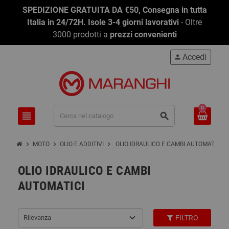
SPEDIZIONE GRATUITA DA €50, Consegna in tutta
Italia in 24/72H. Isole 3-4 giorni lavorativi
- Oltre
3000 prodotti a
prezzi convenienti
Accedi
person
0
view_headline
search
chevron_right
chevron_right
chevron_right
MOTO
OLIO E ADDITIVI
OLIO IDRAULICO E CAMBI AUTOMATICI
OLIO IDRAULICO E CAMBI
AUTOMATICI
Rilevanza
FILTRO