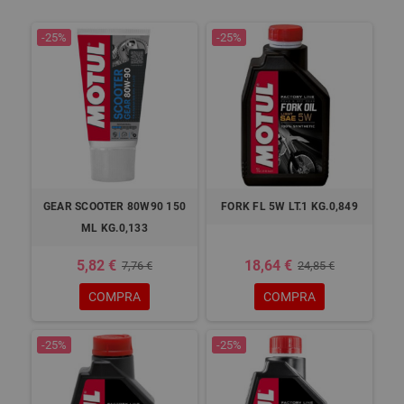
-25%
-25%
GEAR SCOOTER 80W90 150
FORK FL 5W LT.1 KG.0,849
ML KG.0,133
5,82 €
18,64 €
7,76 €
24,85 €
COMPRA
COMPRA
-25%
-25%