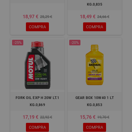
KG.0,835
18,97 €
18,49 €
25,29 €
24,66 €
COMPRA
COMPRA
-25%
-20%
FORK OIL EXP H 20W LT.1
GEAR BOX 10W40 1 LT
KG.0,869
KG.0,853
17,19 €
15,76 €
22,92 €
19,70 €
COMPRA
COMPRA