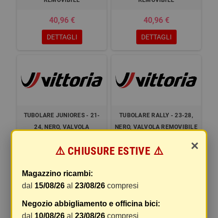
REMOVIBILE
REMOVIBILE
40,96 €
40,96 €
DETTAGLI
DETTAGLI
TUBOLARE JUNIORES - 21-
TUBOLARE RALLY - 23-28,
24, NERO, VALVOLA
NERO, VALVOLA REMOVIBILE
REMOVIBILE
×
⚠️ CHIUSURE ESTIVE ⚠️
40,96 €
40,96 €
Magazzino ricambi:
DETTAGLI
DETTAGLI
dal
15/08/26
al
23/08/26
compresi
Negozio abbigliamento e officina bici:
dal
10/08/26
al
23/08/26
compresi