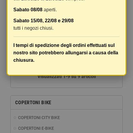
Sabato 08/08
aperti.
Sabato 15/08, 22/08 e 29/08
TUBOLARE RALLY - 25-28,
tutti i negozi chiusi.
NERO, VALVOLA REMOVIBILE
38,06 €
I tempi di spedizione degli ordini effettuati sul
DETTAGLI
nostro sito potrebbero allungarsi a causa della
chiusura.
Visualizzati 1-9 su 9 articoli
COPERTONI BIKE
COPERTONI CITY BIKE
COPERTONI E-BIKE