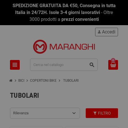
SPEDIZIONE GRATUITA DA €50, Consegna in tutta
Italia in 24/72H. Isole 3-4 giorni lavorativi
- Oltre
3000 prodotti a
prezzi convenienti
Accedi
person
0
view_headline
search
chevron_right
chevron_right
chevron_right
BICI
COPERTONI BIKE
TUBOLARI
TUBOLARI
Rilevanza
FILTRO