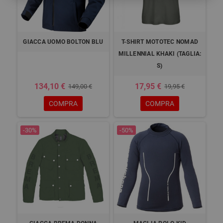
GIACCA UOMO BOLTON BLU
T-SHIRT MOTOTEC NOMAD
MILLENNIAL KHAKI (TAGLIA:
S)
134,10 €
17,95 €
149,00 €
19,95 €
COMPRA
COMPRA
-30%
-50%