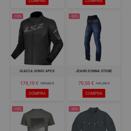
COMPRA
COMPRA
-10%
-50%
GIACCA UOMO APEX
JEANS DONNA STONE
170,10 €
70,50 €
189,00 €
141,00 €
COMPRA
COMPRA
-10%
-30%