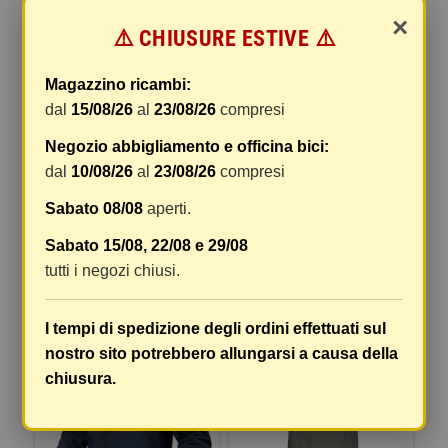
×
-30%
-30%
⚠️ CHIUSURE ESTIVE ⚠️
Magazzino ricambi:
dal
15/08/26
al
23/08/26
compresi
Negozio abbigliamento e officina bici:
dal
10/08/26
al
23/08/26
compresi
Sabato 08/08
aperti.
STIVALE GOBY WP
GUANTO UOMO COOL
Sabato 15/08, 22/08 e 29/08
111,29 €
20,99 €
158,99 €
29,99 €
tutti i negozi chiusi.
COMPRA
COMPRA
I tempi di spedizione degli ordini effettuati sul
-10%
-10%
nostro sito potrebbero allungarsi a causa della
chiusura.