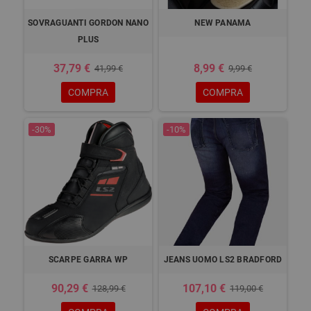
SOVRAGUANTI GORDON NANO
NEW PANAMA
PLUS
37,79 €
8,99 €
41,99 €
9,99 €
COMPRA
COMPRA
-30%
-10%
SCARPE GARRA WP
JEANS UOMO LS2 BRADFORD
90,29 €
107,10 €
128,99 €
119,00 €