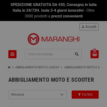
SPEDIZIONE GRATUITA DA €50, Consegna in tutta
Italia in 24/72H. Isole 3-4 giorni lavorativi
- Oltre
3000 prodotti a
prezzi convenienti
Accedi
person
0
view_headline
search
chevron_right
chevron_right
ABBIGLIAMENTO MOTO E CASCHI
ABBIGLIAMENTO MOTO E SCOO
ABBIGLIAMENTO MOTO E SCOOTER
Rilevanza
FILTRO