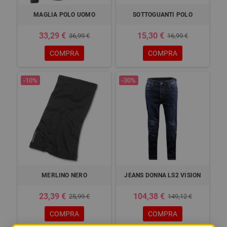
MAGLIA POLO UOMO
SOTTOGUANTI POLO
33,29 €
15,30 €
36,99 €
16,99 €
COMPRA
COMPRA
-10%
-30%
MERLINO NERO
JEANS DONNA LS2 VISION
23,39 €
104,38 €
25,99 €
149,12 €
COMPRA
COMPRA