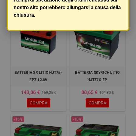
nostro sito potrebbero allungarsi a causa della
chiusura.
-15%
-15%
BATTERIA SR LITIO HJT7B-
BATTERIA SKYRICH LITIO
FPZ 12.8V
HJTZ7S-FP
143,86 €
88,65 €
169,25 €
104,30 €
COMPRA
COMPRA
-15%
-15%