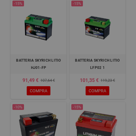
-15%
-15%
BATTERIA SKYRICH LITIO
BATTERIA SKYRICH LITIO
HJ01-FP
LFP02 1
91,49 €
101,35 €
107,64 €
119,23 €
COMPRA
COMPRA
-10%
-15%