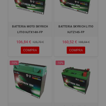
BATTERIA MOTO SKYRICH
BATTERIA SKYRICH LITIO
LITIO HJTX14H-FP
HJTZ14S-FP
106,84 €
160,52 €
125,70 €
188,84 €
COMPRA
COMPRA
-10%
-10%