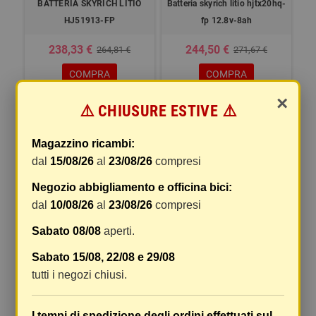
BATTERIA SKYRICH LITIO
Batteria skyrich litio hjtx20hq-
HJ51913-FP
fp 12.8v-8ah
238,33 €
244,50 €
264,81 €
271,67 €
COMPRA
COMPRA
×
⚠️ CHIUSURE ESTIVE ⚠️
-10%
-10%
Magazzino ricambi:
dal
15/08/26
al
23/08/26
compresi
Negozio abbigliamento e officina bici:
dal
10/08/26
al
23/08/26
compresi
Sabato 08/08
aperti.
BATTERIA SKYRICH LITIO
BATTERIA SKYRICH LITIO
Sabato 15/08, 22/08 e 29/08
HJTX20CH-FP
HJTX30Q-FP
tutti i negozi chiusi.
197,96 €
254,57 €
219,95 €
282,86 €
COMPRA
COMPRA
I tempi di spedizione degli ordini effettuati sul