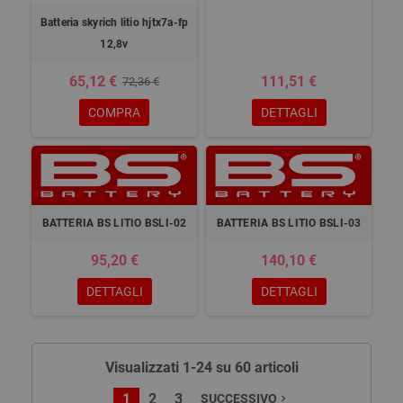
Batteria skyrich litio hjtx7a-fp
12,8v
65,12 €
111,51 €
72,36 €
COMPRA
DETTAGLI
BATTERIA BS LITIO BSLI-02
BATTERIA BS LITIO BSLI-03
95,20 €
140,10 €
DETTAGLI
DETTAGLI
Visualizzati 1-24 su 60 articoli
1
2
3
SUCCESSIVO
navigate_next