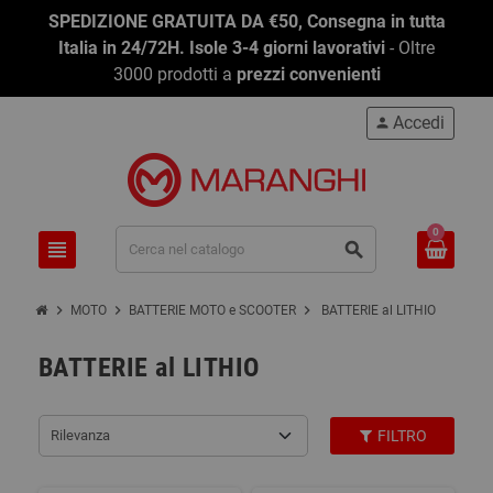
SPEDIZIONE GRATUITA DA €50, Consegna in tutta
Italia in 24/72H. Isole 3-4 giorni lavorativi
- Oltre
3000 prodotti a
prezzi convenienti
Accedi
person
0
view_headline
search
chevron_right
chevron_right
chevron_right
MOTO
BATTERIE MOTO e SCOOTER
BATTERIE al LITHIO
BATTERIE al LITHIO
Rilevanza
FILTRO