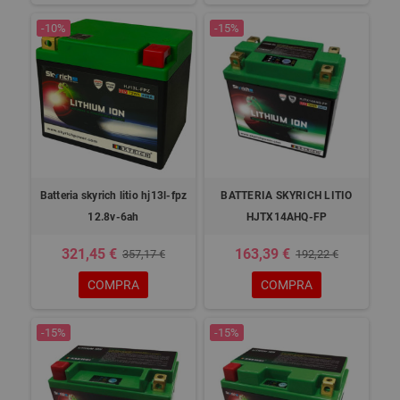
-10%
-15%
Batteria skyrich litio hj13l-fpz
BATTERIA SKYRICH LITIO
12.8v-6ah
HJTX14AHQ-FP
321,45 €
163,39 €
357,17 €
192,22 €
COMPRA
COMPRA
-15%
-15%