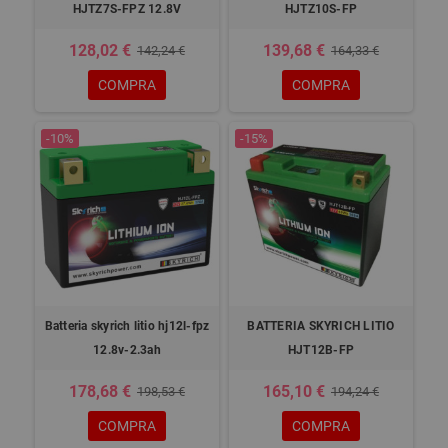
HJTZ7S-FPZ 12.8V
HJTZ10S-FP
128,02 €
139,68 €
142,24 €
164,33 €
COMPRA
COMPRA
-10%
-15%
Batteria skyrich litio hj12l-fpz
BATTERIA SKYRICH LITIO
12.8v-2.3ah
HJT12B-FP
178,68 €
165,10 €
198,53 €
194,24 €
COMPRA
COMPRA