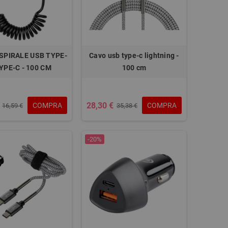
SPIRALE USB TYPE-
Cavo usb type-c lightning -
YPE-C - 100 CM
100 cm
28,30 €
COMPRA
COMPRA
16,59 €
35,38 €
-20%