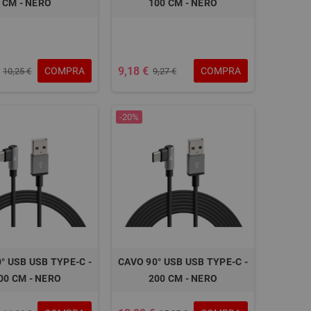
CM - NERO
100 CM - NERO
9,18 €
COMPRA
COMPRA
10,25 €
9,27 €
-20%
° USB USB TYPE-C -
CAVO 90° USB USB TYPE-C -
00 CM - NERO
200 CM - NERO