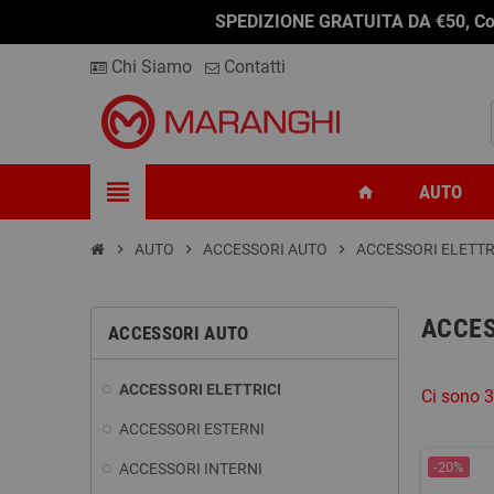
SPEDIZIONE GRATUITA DA €50, Conseg
Chi Siamo
Contatti
view_headline
AUTO
home
chevron_right
AUTO
chevron_right
ACCESSORI AUTO
chevron_right
ACCESSORI ELETTR
ACCES
ACCESSORI AUTO
ACCESSORI ELETTRICI
Ci sono 3
ACCESSORI ESTERNI
-20%
ACCESSORI INTERNI