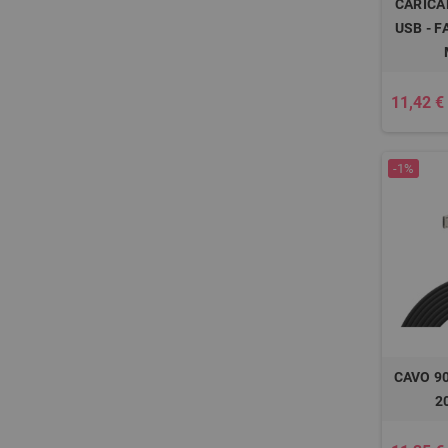
CARICA
USB - F
11,42 €
-1%
CAVO 90
2