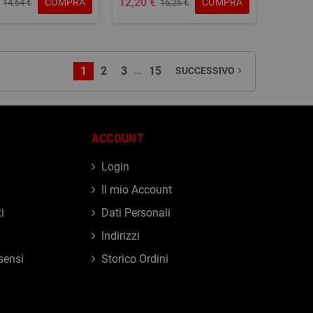
12,20 €
COMPRA
COMPRA
14,64 €
15,25 €
…
1
2
3
15
SUCCESSIVO
navigate_next
ACCOUNT
Login
Il mio Account
i
Dati Personali
Indirizzi
sensi
Storico Ordini