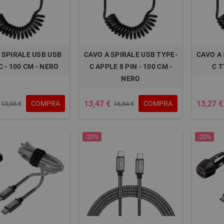
 SPIRALE USB USB
CAVO A SPIRALE USB TYPE-
CAVO A 
 - 100 CM - NERO
C APPLE 8 PIN - 100 CM -
C T
NERO
13,47 €
13,27 €
COMPRA
COMPRA
13,05 €
16,84 €
-20%
-20%