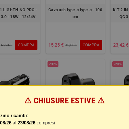
N 1 LIGHTNING PRO -
Cavo usb type-c type-c - 100
KIT 2 IN
 3.0 - 18W - 12/24V
cm
QC 3
15,23 €
23,42 €
COMPRA
COMPRA
46,24 €
19,03 €
-20%
-20%
⚠️ CHIUSURE ESTIVE ⚠️
zino ricambi:
/08/26
al
23/08/26
compresi
B POWER TEC,
ROCKET 3 PRO,
R