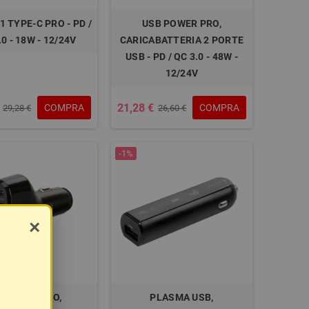
 1 TYPE-C PRO - PD /
USB POWER PRO,
.0 - 18W - 12/24V
CARICABATTERIA 2 PORTE
USB - PD / QC 3.0 - 48W -
12/24V
21,28 €
COMPRA
COMPRA
29,28 €
26,60 €
-1%
×
OCKET 4 PRO,
PLASMA USB,