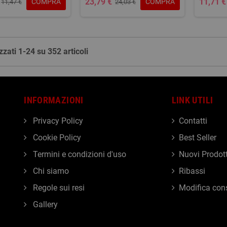
23,79 €
11,71 €
COMPRA
COMPRA
11,47 €
24,03 €
zzati 1-24 su 352 articoli
INFORMAZIONI
LINK UTILI
Privacy Policy
Contatti
Cookie Policy
Best Seller
Termini e condizioni d'uso
Nuovi Prodott
Chi siamo
Ribassi
Regole sui resi
Modifica con
Gallery