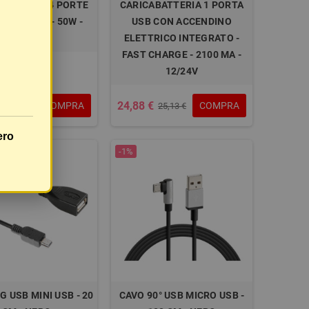
BATTERIA 4 PORTE
CARICABATTERIA 1 PORTA
PD / QC 3.0 - 50W -
USB CON ACCENDINO
12/24V
ELETTRICO INTEGRATO -
FAST CHARGE - 2100 MA -
12/24V
24,88 €
COMPRA
COMPRA
31,23 €
25,13 €
ero
-1%
G USB MINI USB - 20
CAVO 90° USB MICRO USB -