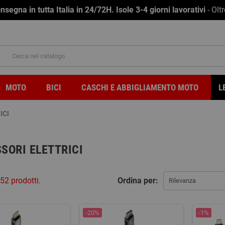
na in tutta Italia in 24/72H. Isole 3-4 giorni lavorativi
- Olt
MOTO
BICI
CASCHI E ABBIGLIAMENTO MOTO
L
ICI
SORI ELETTRICI
52 prodotti.
Ordina per:
Rilevanza
-20%
-1%