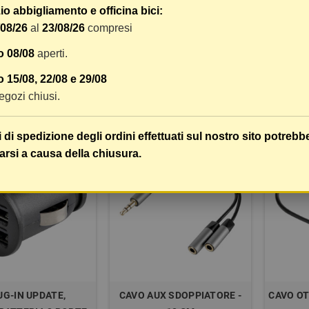
BATTERIA 2 PORTE
CARICABATTERIA 3 PORTE
CARICA
o abbigliamento e officina bici:
PD / QC 3.0 - 18W -
USB - PD / QC 3.0 - 40W -
USB - 
/08/26
al
23/08/26
compresi
12/24V
12/24V
o 08/08
aperti.
 15/08, 22/08 e 29/08
 negozi chiusi.
20,59 €
24,99 €
COMPRA
COMPRA
20,74 €
25,74 €
i di spedizione degli ordini effettuati sul nostro sito potrebb
-20%
-1%
arsi a causa della chiusura.
UG-IN UPDATE,
CAVO AUX SDOPPIATORE -
CAVO OT