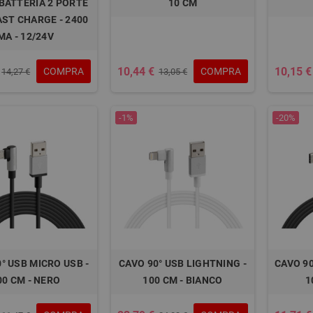
BATTERIA 2 PORTE
10 CM
AST CHARGE - 2400
MA - 12/24V
10,44 €
10,15 €
COMPRA
COMPRA
14,27 €
13,05 €
-1%
-20%
° USB MICRO USB -
CAVO 90° USB LIGHTNING -
CAVO 90
00 CM - NERO
100 CM - BIANCO
1