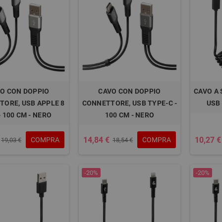
O CON DOPPIO
CAVO CON DOPPIO
CAVO A 
ORE, USB APPLE 8
CONNETTORE, USB TYPE-C -
USB 
- 100 CM - NERO
100 CM - NERO
14,84 €
10,27 €
COMPRA
COMPRA
19,03 €
18,54 €
-20%
-20%