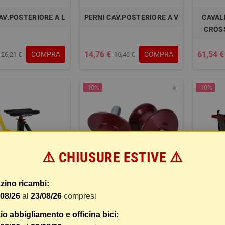
AV.POSTERIORE A L
PERNI CAV.POSTERIORE A V
CAVAL
CROS
14,76 €
61,54 €
COMPRA
COMPRA
26,21 €
16,40 €
-10%
-10%
⚠️ CHIUSURE ESTIVE ⚠️
zino ricambi:
LETTO ALZAMOTO
ATTACCHI FORCEL.RACING
S
/08/26
al
23/08/26
compresi
M AMMORTIZZATO
VITE
CAVALL
o abbigliamento e officina bici:
REGOLABILE