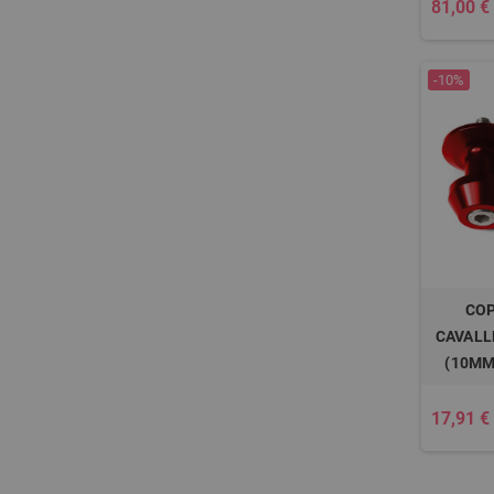
81,00 €
-10%
COP
CAVALL
(10MM
17,91 €