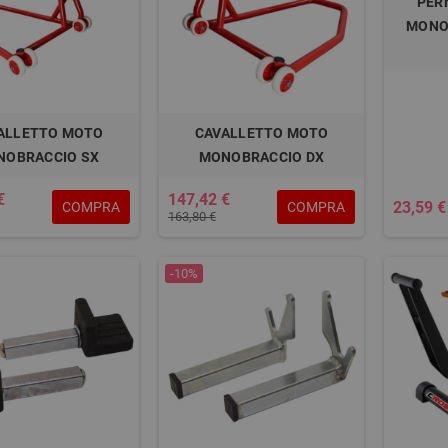
PER
MONO
ALLETTO MOTO
CAVALLETTO MOTO
NOBRACCIO SX
MONOBRACCIO DX
€
147,42 €
23,59 €
COMPRA
COMPRA
163,80 €
-10%