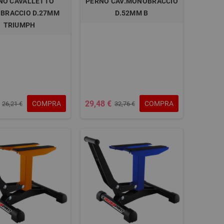
NO CAVALLETTO
PERNO CAV.MONOBRACCIO
BRACCIO D.27MM
D.52MM B
TRIUMPH
29,48 €
COMPRA
COMPRA
26,21 €
32,76 €