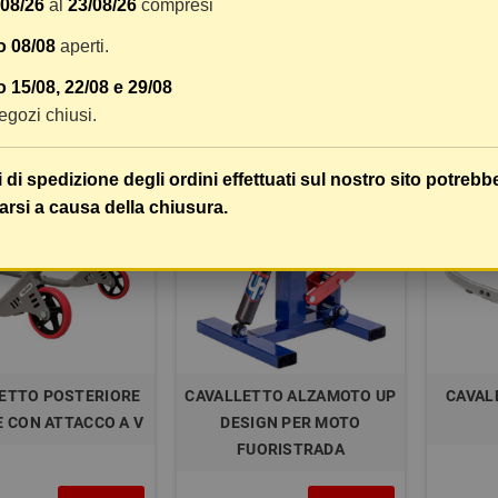
/08/26
al
23/08/26
compresi
o 08/08
aperti.
134,99 
 15/08, 22/08 e 29/08
17,54 €
DETTAGLI
COMPRA
19,48 €
149,99 €
 negozi chiusi.
-10%
-10%
i di spedizione degli ordini effettuati sul nostro sito potrebb
arsi a causa della chiusura.
ETTO POSTERIORE
CAVALLETTO ALZAMOTO UP
CAVAL
E CON ATTACCO A V
DESIGN PER MOTO
FUORISTRADA