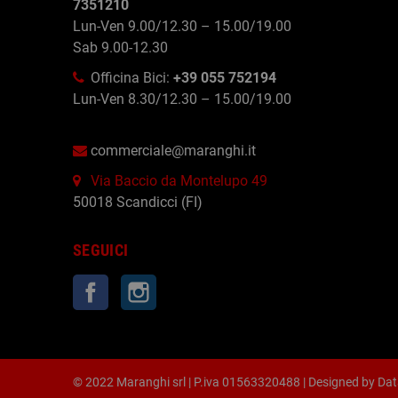
7351210
Lun-Ven 9.00/12.30 – 15.00/19.00
Sab 9.00-12.30
Officina Bici:
+39 055 752194
Lun-Ven 8.30/12.30 – 15.00/19.00
commerciale@maranghi.it
Via Baccio da Montelupo 49
50018 Scandicci (FI)
SEGUICI
Facebook
Instagram
© 2022 Maranghi srl | P.iva 01563320488 | Designed by
Dat