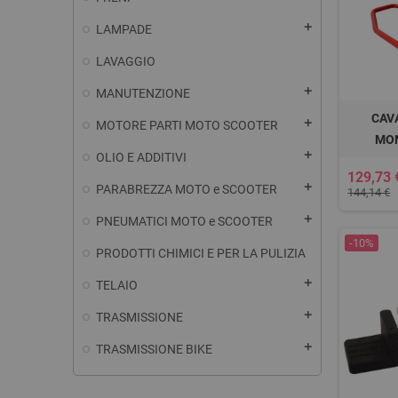
add
LAMPADE
LAVAGGIO
add
MANUTENZIONE
CAV
add
MOTORE PARTI MOTO SCOOTER
MO
add
OLIO E ADDITIVI
129,73 
add
PARABREZZA MOTO e SCOOTER
144,14 €
add
PNEUMATICI MOTO e SCOOTER
-10%
PRODOTTI CHIMICI E PER LA PULIZIA
add
TELAIO
add
TRASMISSIONE
add
TRASMISSIONE BIKE