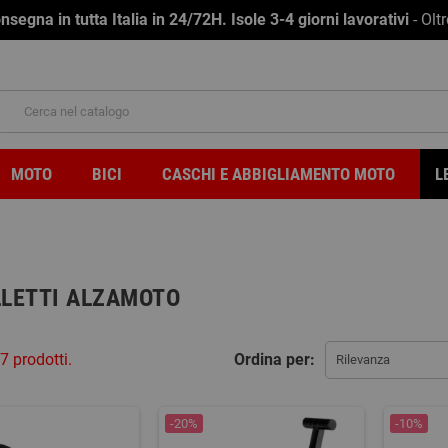
na in tutta Italia in 24/72H. Isole 3-4 giorni lavorativi
- Olt
MOTO
BICI
CASCHI E ABBIGLIAMENTO MOTO
L
LETTI ALZAMOTO
7 prodotti.
Ordina per:
Rilevanza
-20%
-10%