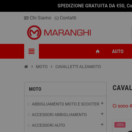
SPEDIZIONE GRATUITA DA €50, Conseg
Chi Siamo
Contatti
view_headline
AUTO
home
chevron_right
MOTO
chevron_right
CAVALLETTI ALZAMOTO
CAVAL
MOTO
add
ABBIGLIAMENTO MOTO E SCOOTER
Ci sono 4
add
ACCESSORI ABBIGLIAMENTO
add
-20%
ACCESSORI AUTO