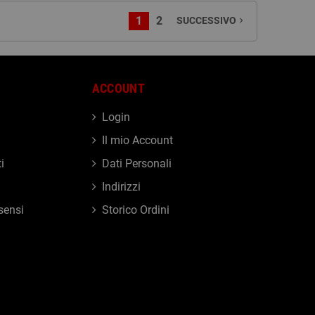
1
2
SUCCESSIVO
navigate_next
ACCOUNT
Login
Il mio Account
i
Dati Personali
Indirizzi
sensi
Storico Ordini