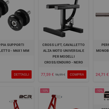
PIA SUPPORTI
CROSS LIFT, CAVALLETTO
PER
LETTO - M6X1 MM
ALZA MOTO UNIVERSALE
MONOBR
PER MODELLI
CROSS/ENDURO - NERO
77,59 €
24,71 €
DETTAGLI
COMPRA
96,99 €
-10%
-10%