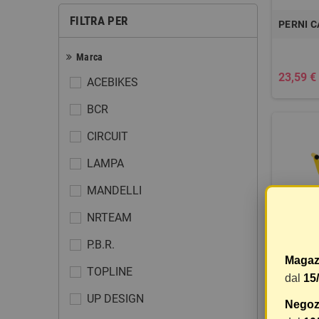
FILTRA PER
PERNI C
Marca
23,59 €
ACEBIKES
BCR
CIRCUIT
LAMPA
MANDELLI
NRTEAM
P.B.R.
Magaz
TOPLINE
CAVAL
dal
15
NRTEA
UP DESIGN
Negozi