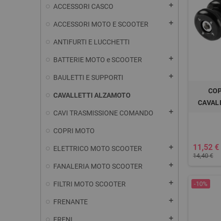
add
ACCESSORI CASCO
add
ACCESSORI MOTO E SCOOTER
ANTIFURTI E LUCCHETTI
add
BATTERIE MOTO e SCOOTER
add
BAULETTI E SUPPORTI
COP
CAVALLETTI ALZAMOTO
CAVAL
add
CAVI TRASMISSIONE COMANDO
COPRI MOTO
11,52 €
add
ELETTRICO MOTO SCOOTER
14,40 €
add
FANALERIA MOTO SCOOTER
add
FILTRI MOTO SCOOTER
-10%
add
FRENANTE
add
FRENI