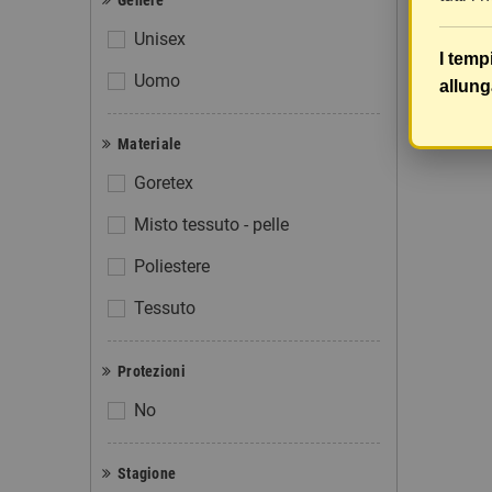
Genere
Unisex
I temp
Uomo
allung
Visuali
Materiale
Goretex
Misto tessuto - pelle
Poliestere
Tessuto
Protezioni
No
Stagione