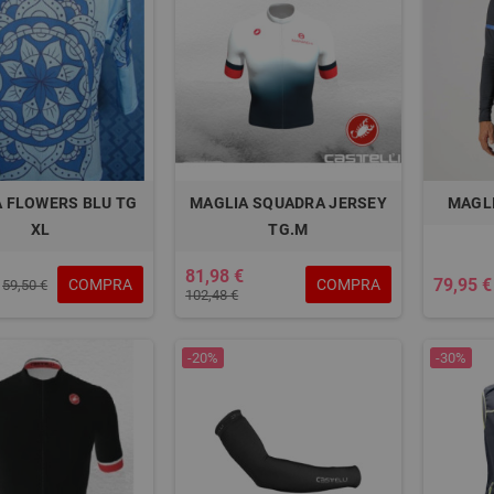
 FLOWERS BLU TG
MAGLIA SQUADRA JERSEY
MAGL
XL
TG.M
81,98 €
79,95 €
COMPRA
COMPRA
59,50 €
102,48 €
-20%
-30%