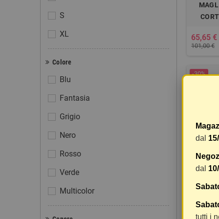
MAGLI
S
CORT
XL
65,65 €
101,00 €
Colore
-30%
Blu
Fantasia
Grigio
Magaz
Nero
dal
15
Rosso
Negozi
dal
10
Verde
MAGLIA
Sabat
Multicolor
Sabato
35,00 €
tutti i