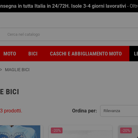
na in tutta Italia in 24/72H. Isole 3-4 giorni lavorativi
- Olt
MOTO
BICI
CASCHI E ABBIGLIAMENTO MOTO
L
ron_right
MAGLIE BICI
E BICI
3 prodotti.
Ordina per:
Rilevanza
-20%
-20%