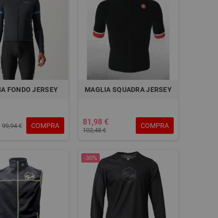
IA FONDO JERSEY
MAGLIA SQUADRA JERSEY
81,98 €
COMPRA
COMPRA
99,94 €
102,48 €
-30%