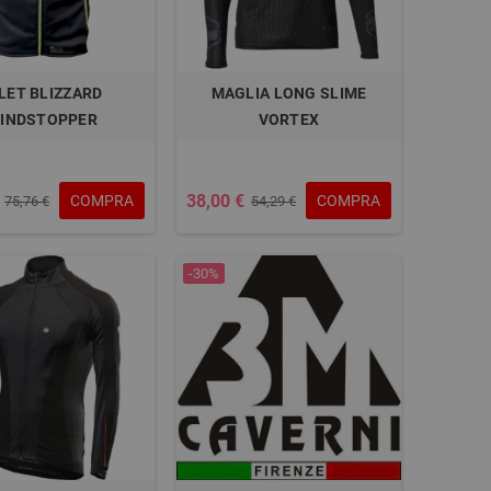
LET BLIZZARD
MAGLIA LONG SLIME
INDSTOPPER
VORTEX
38,00 €
COMPRA
COMPRA
75,76 €
54,29 €
-30%