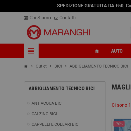
SPEDIZIONE GRATUITA DA €50, Conseg
Chi Siamo
Contatti
view_headline
AUTO
home
chevron_right
Outlet
chevron_right
BICI
chevron_right
ABBIGLIAMENTO TECNICO BICI
chev
MAGLI
ABBIGLIAMENTO TECNICO BICI
ANTIACQUA BICI
Ci sono 1
CALZINO BICI
-70%
CAPPELLI E COLLARI BICI