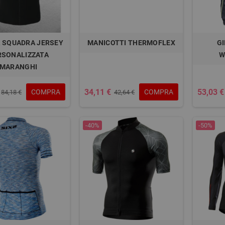
 SQUADRA JERSEY
MANICOTTI THERMOFLEX
GI
RSONALIZZATA
W
MARANGHI
34,11 €
53,03 €
COMPRA
COMPRA
84,18 €
42,64 €
-40%
-50%