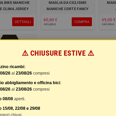
A BIKE MANICHE
MAGLIA DA CICLISMO
MAGL
E CLIMA JERSEY
MANICHE CORTE FANCY
60,60 €
69,00 €
DETTAGLI
COMPRA
101,00 €
137,99 €
⚠️ CHIUSURE ESTIVE ⚠️
zino ricambi:
/08/26
al
23/08/26
compresi
o abbigliamento e officina bici:
/08/26
al
23/08/26
compresi
 MTB ENDURO M/L
o 08/08
aperti.
NERA XS
 15/08, 22/08 e 29/08
COMPRA
50,00 €
 negozi chiusi.