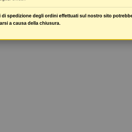
i di spedizione degli ordini effettuati sul nostro sito potrebb
arsi a causa della chiusura.
zzati 1-13 su 13 articoli