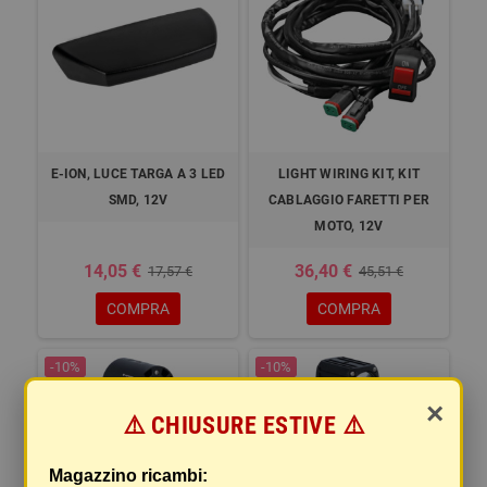
E-ION, LUCE TARGA A 3 LED
LIGHT WIRING KIT, KIT
SMD, 12V
CABLAGGIO FARETTI PER
MOTO, 12V
14,05 €
36,40 €
17,57 €
45,51 €
COMPRA
COMPRA
-10%
-10%
×
⚠️ CHIUSURE ESTIVE ⚠️
Magazzino ricambi: