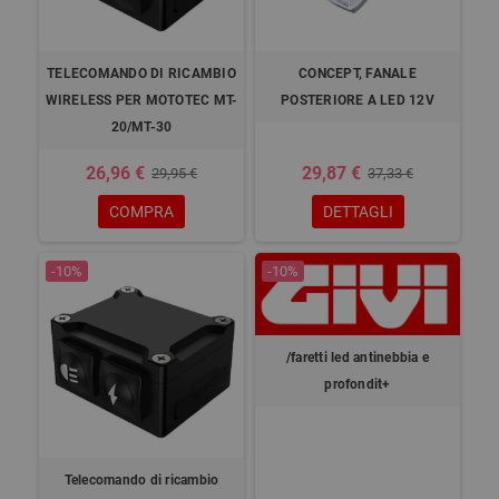
TELECOMANDO DI RICAMBIO
CONCEPT, FANALE
WIRELESS PER MOTOTEC MT-
POSTERIORE A LED 12V
20/MT-30
26,96 €
29,87 €
29,95 €
37,33 €
COMPRA
DETTAGLI
-10%
-10%
/faretti led antinebbia e
profondit+
Telecomando di ricambio