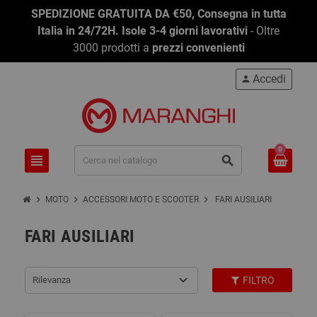
SPEDIZIONE GRATUITA DA €50, Consegna in tutta
Italia in 24/72H. Isole 3-4 giorni lavorativi
- Oltre
3000 prodotti a
prezzi convenienti
Accedi
person
0
view_headline
search
chevron_right
chevron_right
chevron_right
MOTO
ACCESSORI MOTO E SCOOTER
FARI AUSILIARI
FARI AUSILIARI
Rilevanza
FILTRO