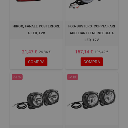
HIROX, FANALE POSTERIORE
FOG-BUSTERS, COPPIA FARI
A LED, 12V
AUSILIARI FENDINEBBIA A
LED, 12V
21,47 €
157,14 €
26,84 €
196,42 €
COMPRA
COMPRA
-20%
-20%