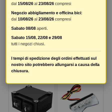
dal
15/08/26
al
23/08/26
compresi
Negozio abbigliamento e officina bici:
dal
10/08/26
al
23/08/26
compresi
MOTOTEC - FARETTI
MOTOTEC - FARETTI
AUSILIARI A LED MT-30
AUSILIARI A LED MT-20
Sabato 08/08
aperti.
(COPPIA) DOPPIA
(COPPIA) DOPPIA
TEMPERATURA DI COLORE -
Sabato 15/08, 22/08 e 29/08
TEMPERATURA DI COLORE -
INTERRUTTORE COMANDO
INTERRUTTORE COMANDO
tutti i negozi chiusi.
WIRLESS
WIRLESS
I tempi di spedizione degli ordini effettuati sul
134,96 €
161,96 €
149,95 €
179,95 €
nostro sito potrebbero allungarsi a causa della
COMPRA
COMPRA
chiusura.
-10%
-20%