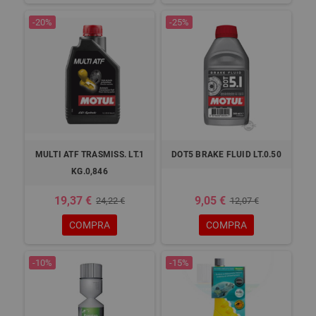
-20%
-25%
MULTI ATF TRASMISS. LT.1
DOT5 BRAKE FLUID LT.0.50
KG.0,846
19,37 €
9,05 €
24,22 €
12,07 €
COMPRA
COMPRA
-10%
-15%