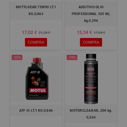
MOTYLGEAR 75W90 LT.1
ADDITIVO OLIO
KG.0,863
PROFESSIONAL 325 ML
kg.0,294
17,02 €
15,34 €
21,28 €
17,04 €
COMPRA
COMPRA
-20%
-10%
ATF III LT.1 KG.0,846
MOTORCLEAN ML.300 kg.
0,264