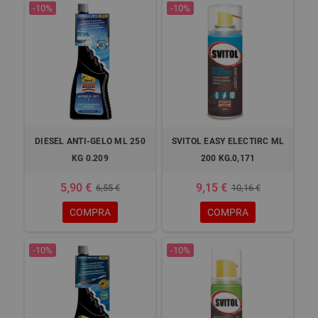
-10%
-10%
DIESEL ANTI-GELO ML 250
SVITOL EASY ELECTIRC ML
KG 0.209
200 KG.0,171
5,90 €
9,15 €
6,55 €
10,16 €
COMPRA
COMPRA
-10%
-10%