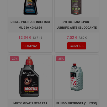
DIESEL PULITORE INIETTORI
SVITOL EASY SPORT
ML 250 KG.0.856
LUBRIFICANTE SBLOCCANTE
12,34 €
7,02 €
13,71 €
7,80 €
COMPRA
COMPRA
-20%
-35%
MOTYLGEAR 75W80 LT.1
FLUIDO FRENIDOT4 (1 LITRO)