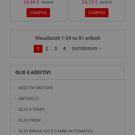
14,44 €
24,13 €
18,04 €
26,82 €
COMPRA
COMPRA
Visualizzati 1-24 su 81 articoli
1
2
3
4
SUCCESSIVO
navigate_next
OLIO E ADDITIVI
ADDITIVI MOTORE
ANTIGELO
OLIO 4 TEMPI
OLIO FRENI
OLIO IDRAULICO E CAMBI AUTOMATICI