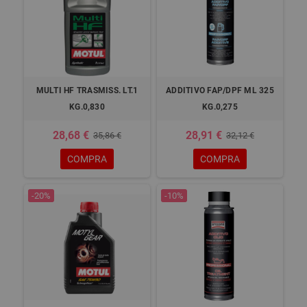
MULTI HF TRASMISS. LT.1
ADDITIVO FAP/DPF ML 325
KG.0,830
KG.0,275
28,68 €
28,91 €
35,86 €
32,12 €
COMPRA
COMPRA
-20%
-10%