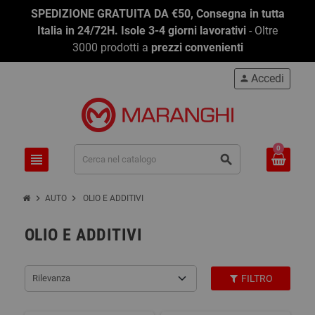
SPEDIZIONE GRATUITA DA €50, Consegna in tutta
Italia in 24/72H. Isole 3-4 giorni lavorativi
- Oltre
3000 prodotti a
prezzi convenienti
Accedi
person
0
view_headline
search
chevron_right
chevron_right
AUTO
OLIO E ADDITIVI
OLIO E ADDITIVI
Rilevanza
FILTRO