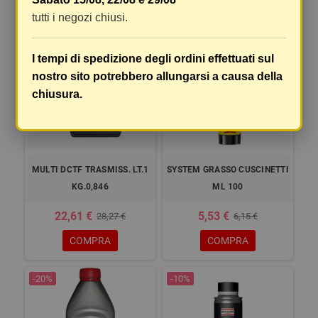
tutti i negozi chiusi.
-20%
-10%
I tempi di spedizione degli ordini effettuati sul
nostro sito potrebbero allungarsi a causa della
chiusura.
MULTI DCTF TRASMISS. LT.1
SYSTEM GRASSO CUSCINETTI
KG.0,846
ML 100
22,61 €
5,53 €
28,27 €
6,15 €
COMPRA
COMPRA
-20%
-10%