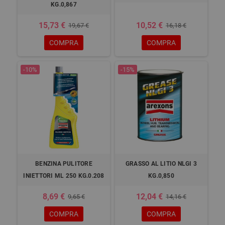
KG.0,867
15,73 €
10,52 €
19,67 €
16,18 €
COMPRA
COMPRA
-10%
-15%
BENZINA PULITORE
GRASSO AL LITIO NLGI 3
INIETTORI ML 250 KG.0.208
KG.0,850
8,69 €
12,04 €
9,65 €
14,16 €
COMPRA
COMPRA