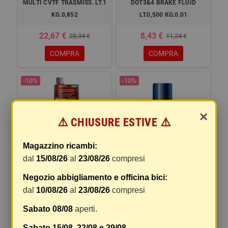
MULTI CVTF TRASMISS. LT.1
DOT3&4 BRAKE FLUID
KG.0,852
LT.0,500 KG.0.01
22,67 €
8,43 €
28,34 €
11,24 €
COMPRA
COMPRA
-10%
-10%
×
⚠️ CHIUSURE ESTIVE ⚠️
Magazzino ricambi:
dal
15/08/26
al
23/08/26
compresi
BOOSTER BENZINA ML 250
STARTER MOTORE DS. E BZ.
Negozio abbigliamento e officina bici:
kg.0,206
ML 200 kg.0,071
dal
10/08/26
al
23/08/26
compresi
Sabato 08/08
aperti.
8,69 €
15,31 €
9,65 €
17,01 €
COMPRA
COMPRA
Sabato 15/08, 22/08 e 29/08