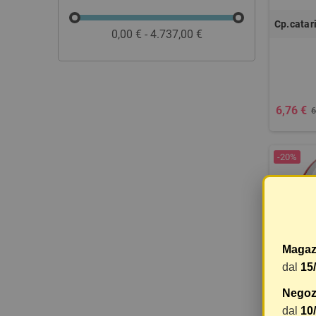
Cp.catari
0,00 € - 4.737,00 €
6,76 €
6
-20%
Magaz
dal
15
Negozi
Loki-sta
dal
10