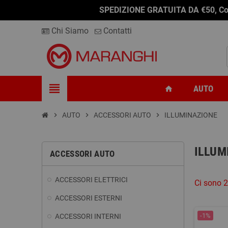
SPEDIZIONE GRATUITA DA €50, Conseg
Chi Siamo
Contatti
view_headline
AUTO
home
chevron_right
AUTO
chevron_right
ACCESSORI AUTO
chevron_right
ILLUMINAZIONE
ILLUM
ACCESSORI AUTO
ACCESSORI ELETTRICI
Ci sono 2
ACCESSORI ESTERNI
-1%
ACCESSORI INTERNI