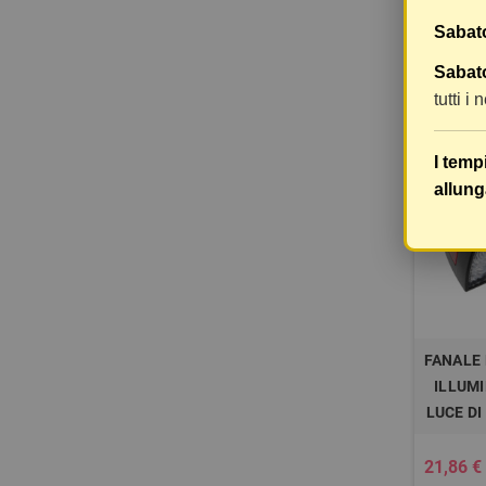
led,
Sabat
26,25 €
Sabato
tutti i
-20%
I temp
allung
FANALE 
ILLUM
LUCE DI
21,86 €