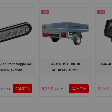
-1%
-1%
4 led, montaggio ad
FARO POSTERIORE
FANAL
casso, 12/24v
AUSILIARIO 12V
9,78 €
8,94 €
COMPRA
COMPRA
17,45 €
9,88 €