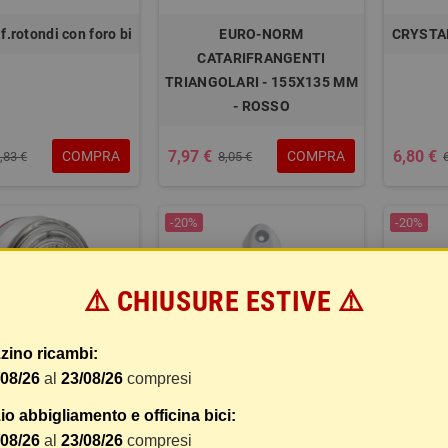
f.rotondi con foro bi
EURO-NORM
CRYSTAL
CATARIFRANGENTI
TRIANGOLARI - 155X135 MM
- ROSSO
7,97 €
6,80 €
COMPRA
COMPRA
,83 €
8,05 €
-20%
-20%
⚠️ CHIUSURE ESTIVE ⚠️
zino ricambi:
/08/26
al
23/08/26
compresi
o abbigliamento e officina bici:
r, luce ingombro 54
Luce supplementare a led
Luce 
/08/26
al
23/08/26
compresi