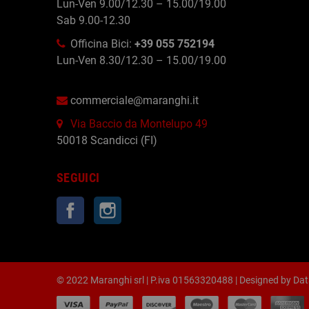
Lun-Ven 9.00/12.30 – 15.00/19.00
Sab 9.00-12.30
Officina Bici:
+39 055 752194
Lun-Ven 8.30/12.30 – 15.00/19.00
commerciale@maranghi.it
Via Baccio da Montelupo 49
50018 Scandicci (FI)
SEGUICI
Facebook
Instagram
© 2022 Maranghi srl | P.iva 01563320488 | Designed by
Dat