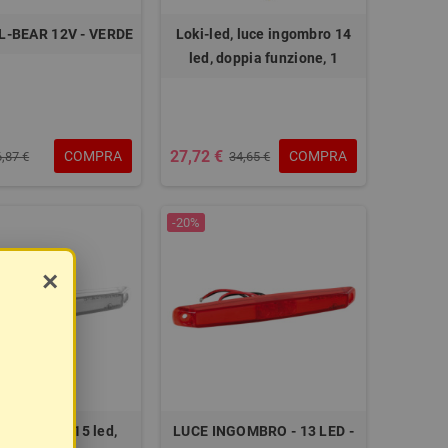
-BEAR 12V - VERDE
Loki-led, luce ingombro 14
led, doppia funzione, 1
27,72 €
COMPRA
COMPRA
6,87 €
34,65 €
-20%
×
ingombro a 15 led,
LUCE INGOMBRO - 13 LED -