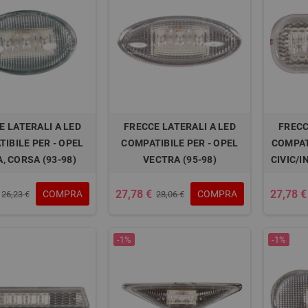
E LATERALI A LED
FRECCE LATERALI A LED
FRECC
IBILE PER - OPEL
COMPATIBILE PER - OPEL
COMPAT
, CORSA (93-98)
VECTRA (95-98)
CIVIC/
27,78 €
27,78 €
COMPRA
COMPRA
26,23 €
28,06 €
-1%
-1%