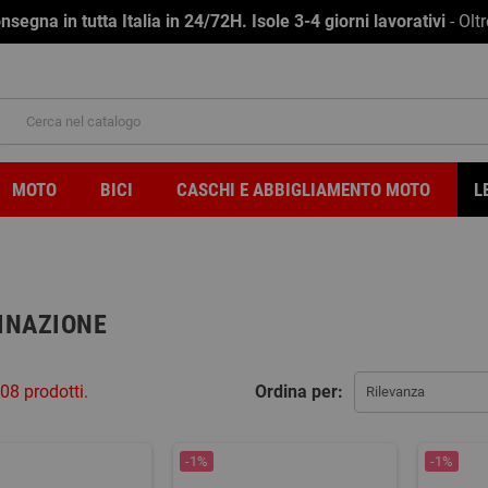
na in tutta Italia in 24/72H. Isole 3-4 giorni lavorativi
- Olt
MOTO
BICI
CASCHI E ABBIGLIAMENTO MOTO
L
INAZIONE
08 prodotti.
Ordina per:
Rilevanza
-1%
-1%