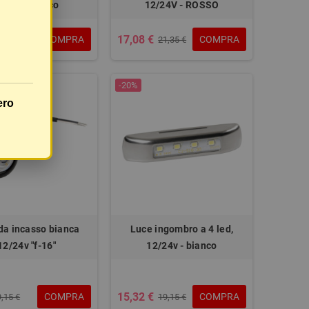
/32v - bianco
12/24V - ROSSO
17,08 €
COMPRA
COMPRA
20,25 €
21,35 €
-20%
ero
da incasso bianca
Luce ingombro a 4 led,
12/24v "f-16"
12/24v - bianco
15,32 €
COMPRA
COMPRA
9,15 €
19,15 €