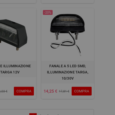
-20%
E ILLUMINAZIONE
FANALE A 5 LED SMD,
TARGA 12V
ILLUMINAZIONE TARGA,
10/30V
14,25 €
COMPRA
COMPRA
9,03 €
17,81 €