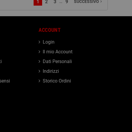
…
1
2
3
9
SUCCESSIVO
navigate_next
ACCOUNT
Login
Il mio Account
i
Dati Personali
Indirizzi
sensi
Storico Ordini