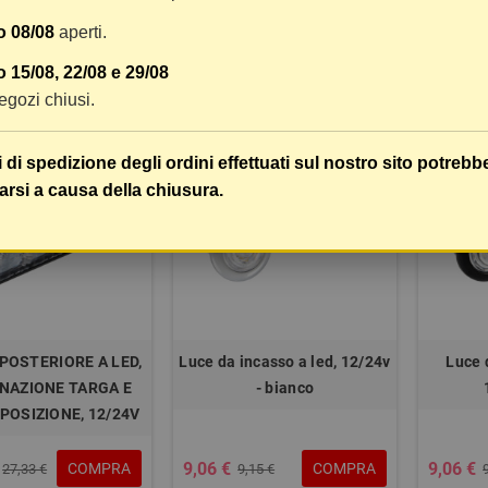
 doppia funzione,
scocca bianca
9
o 08/08
aperti.
17,37 €
16,20 €
COMPRA
COMPRA
32,82 €
21,72 €
 15/08, 22/08 e 29/08
 negozi chiusi.
-1%
-1%
i di spedizione degli ordini effettuati sul nostro sito potrebb
arsi a causa della chiusura.
POSTERIORE A LED,
Luce da incasso a led, 12/24v
Luce 
INAZIONE TARGA E
- bianco
 POSIZIONE, 12/24V
9,06 €
9,06 €
COMPRA
COMPRA
27,33 €
9,15 €