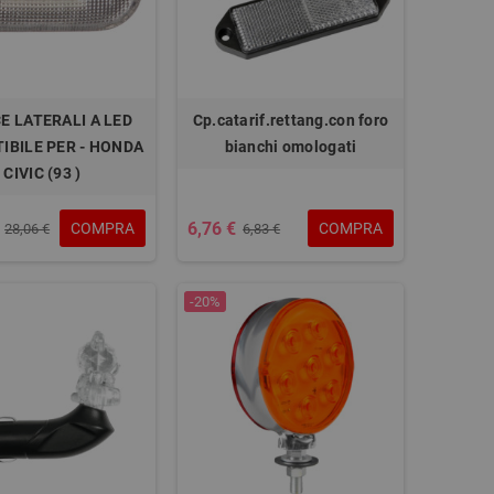
E LATERALI A LED
Cp.catarif.rettang.con foro
IBILE PER - HONDA
bianchi omologati
CIVIC (93 )
6,76 €
COMPRA
COMPRA
28,06 €
6,83 €
-20%