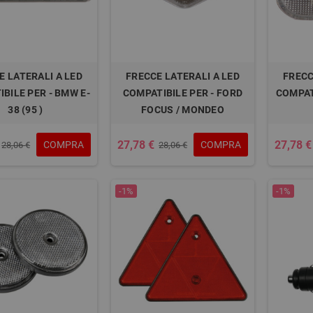
E LATERALI A LED
FRECCE LATERALI A LED
FRECC
BILE PER - BMW E-
COMPATIBILE PER - FORD
COMPAT
38 (95 )
FOCUS / MONDEO
27,78 €
27,78 €
COMPRA
COMPRA
28,06 €
28,06 €
-1%
-1%