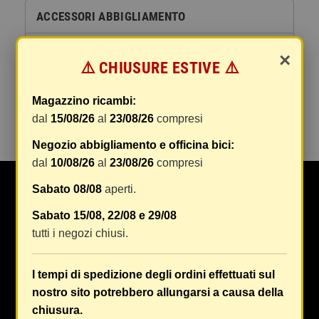
ACCESSORI ABBIGLIAMENTO
SALVASCARPE
×
⚠️ CHIUSURE ESTIVE ⚠️
FASCE LOMBARI
Magazzino ricambi:
ZAINI MARSUPI BORSETTE
dal
15/08/26
al
23/08/26
compresi
Negozio abbigliamento e officina bici:
dal
10/08/26
al
23/08/26
compresi
Sabato 08/08
aperti.
Da Oltre 50 anni Maranghi si occupa di ricambi e
accessori auto, moto, ciclo e abbigliamento specifico
Sabato 15/08, 22/08 e 29/08
e tecnico in tutta Firenze e provincia
[Continua a
tutti i negozi chiusi.
leggere...]
I tempi di spedizione degli ordini effettuati sul
Reparto Ricambi Auto:
+39 055 750996
nostro sito potrebbero allungarsi a causa della
Lun-Ven 8.30/12.30 – 14.30/19.00
Sab 8.30-12.30
chiusura.