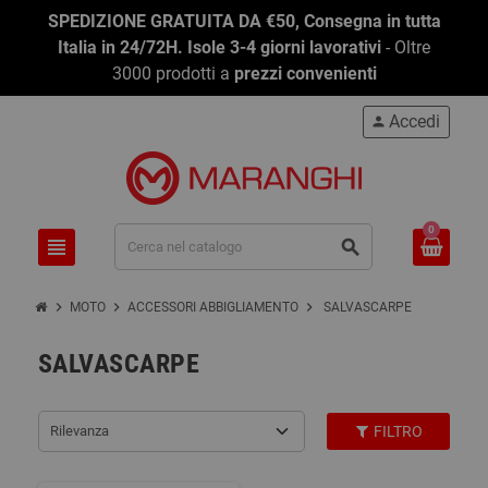
SPEDIZIONE GRATUITA DA €50, Consegna in tutta
Italia in 24/72H. Isole 3-4 giorni lavorativi
- Oltre
3000 prodotti a
prezzi convenienti
Accedi
person
0
view_headline
search
chevron_right
chevron_right
chevron_right
MOTO
ACCESSORI ABBIGLIAMENTO
SALVASCARPE
SALVASCARPE
Rilevanza
FILTRO