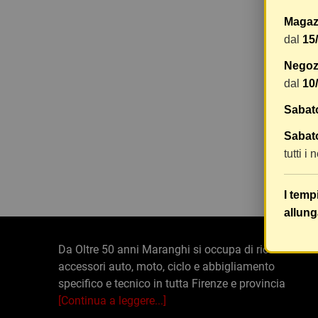
Magaz
dal
15
SELLA 
Negozi
dal
10
Sabat
86,08 €
Sabato
tutti i
Visuali
I temp
allung
Da Oltre 50 anni Maranghi si occupa di ricambi e
accessori auto, moto, ciclo e abbigliamento
specifico e tecnico in tutta Firenze e provincia
[Continua a leggere...]