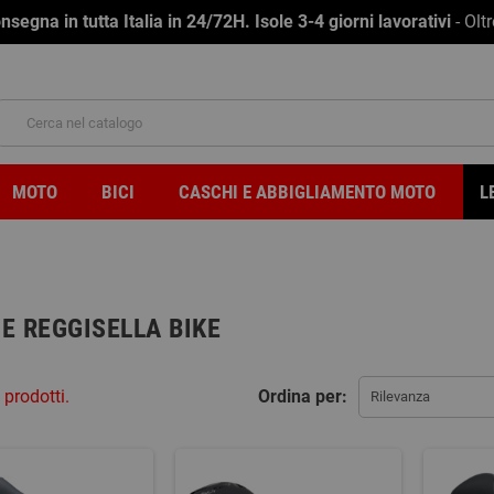
na in tutta Italia in 24/72H. Isole 3-4 giorni lavorativi
- Olt
MOTO
BICI
CASCHI E ABBIGLIAMENTO MOTO
L
 E REGGISELLA BIKE
 prodotti.
Ordina per:
Rilevanza