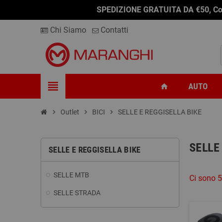
SPEDIZIONE GRATUITA DA €50, Conseg
Chi Siamo
Contatti
view_headline
AUTO
home
chevron_right
Outlet
chevron_right
BICI
chevron_right
SELLE E REGGISELLA BIKE
SELLE
SELLE E REGGISELLA BIKE
SELLE MTB
Ci sono 5
SELLE STRADA