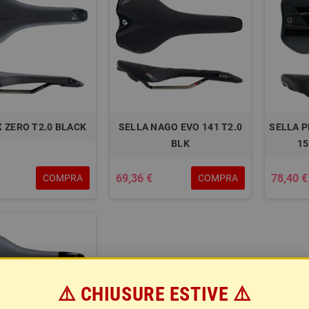
X ZERO T2.0 BLACK
SELLA NAGO EVO 141 T2.0
SELLA 
BLK
15
69,36 €
78,40 €
COMPRA
COMPRA
⚠️ CHIUSURE ESTIVE ⚠️