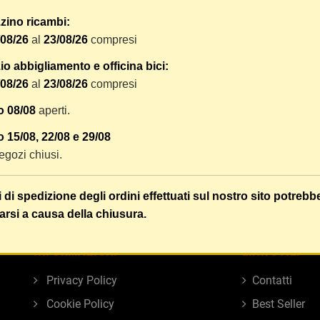
zino ricambi:
/08/26
al
23/08/26
compresi
SCRATCH X8 135 -
o abbigliamento e officina bici:
T2.0, NERO
/08/26
al
23/08/26
compresi
o 08/08
aperti.
DETTAGLI
 15/08, 22/08 e 29/08
 negozi chiusi.
zzati 1-5 su 5 articoli
i di spedizione degli ordini effettuati sul nostro sito potrebb
arsi a causa della chiusura.
INFORMAZIONI
LINK UTILI
Privacy Policy
Contatti
Cookie Policy
Best Seller