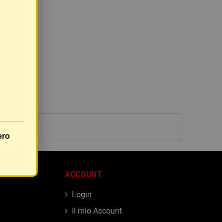
ero
ACCOUNT
Login
Il mio Account