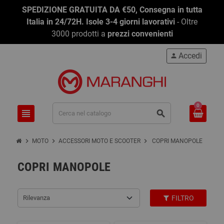
SPEDIZIONE GRATUITA DA €50, Consegna in tutta
Italia in 24/72H. Isole 3-4 giorni lavorativi
- Oltre
3000 prodotti a
prezzi convenienti
Accedi
person
0
view_headline
search
chevron_right
chevron_right
chevron_right
MOTO
ACCESSORI MOTO E SCOOTER
COPRI MANOPOLE
COPRI MANOPOLE
Rilevanza
FILTRO