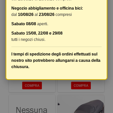
Negozio abbigliamento e officina bici:
dal
10/08/26
al
23/08/26
compresi
Sabato 08/08
aperti.
Sabato 15/08, 22/08 e 29/08
tutti i negozi chiusi.
I tempi di spedizione degli ordini effettuati sul
nostro sito potrebbero allungarsi a causa della
COPRISELLA HONDA SH 150
COPRISELLA AGILITY R16 50-
chiusura.
125-150
23,18 €
23,18 €
COMPRA
COMPRA