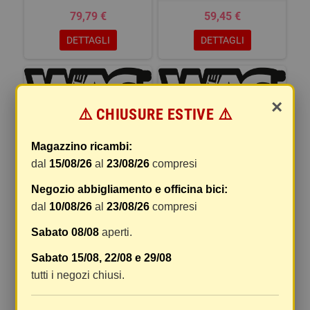
79,79 €
59,45 €
DETTAGLI
DETTAGLI
×
⚠️ CHIUSURE ESTIVE ⚠️
CASCO NEUTRON - L (58-62
CASCO NEUTRON - L (58-62
Magazzino ricambi:
CM), NERO ROSSO
CM), NERO BIANCO
dal
15/08/26
al
23/08/26
compresi
79,79 €
79,79 €
Negozio abbigliamento e officina bici:
DETTAGLI
DETTAGLI
dal
10/08/26
al
23/08/26
compresi
Sabato 08/08
aperti.
Sabato 15/08, 22/08 e 29/08
tutti i negozi chiusi.
CASCO CITY - M (55-58 CM),
CASCO CITY - L (58-61 CM),