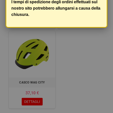
I tempi di spedizione degli ordini effettuati sul
NERO
NERO
nostro sito potrebbero allungarsi a causa della
63,90 €
63,90 €
chiusura.
DETTAGLI
DETTAGLI
CASCO WAG CITY
37,10 €
DETTAGLI