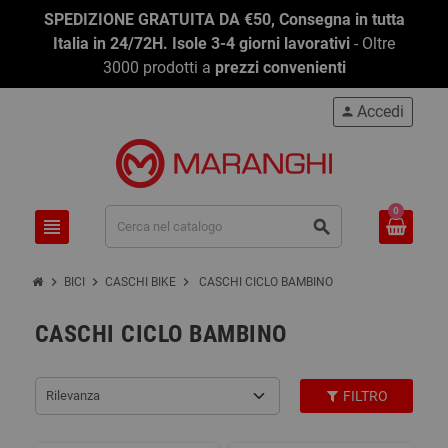
SPEDIZIONE GRATUITA DA €50, Consegna in tutta
Italia in 24/72H. Isole 3-4 giorni lavorativi
- Oltre
3000 prodotti a
prezzi convenienti
Accedi
person
0
view_headline
search
chevron_right
chevron_right
chevron_right
BICI
CASCHI BIKE
CASCHI CICLO BAMBINO
CASCHI CICLO BAMBINO
Rilevanza
FILTRO