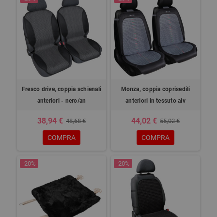
Fresco drive, coppia schienali
Monza, coppia coprisedili
anteriori - nero/an
anteriori in tessuto alv
38,94 €
44,02 €
48,68 €
55,02 €
COMPRA
COMPRA
-20%
-20%