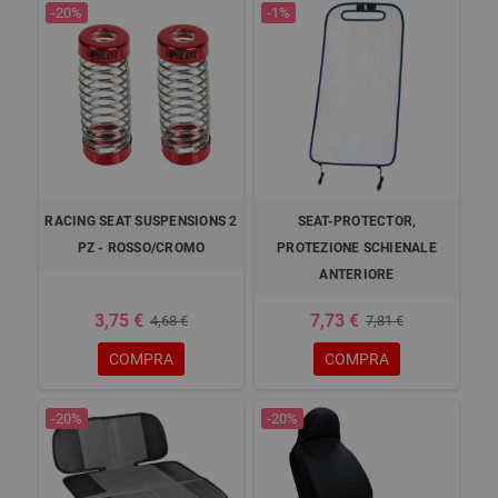
-20%
-1%
RACING SEAT SUSPENSIONS 2
SEAT-PROTECTOR,
PZ - ROSSO/CROMO
PROTEZIONE SCHIENALE
ANTERIORE
3,75 €
7,73 €
4,68 €
7,81 €
COMPRA
COMPRA
-20%
-20%