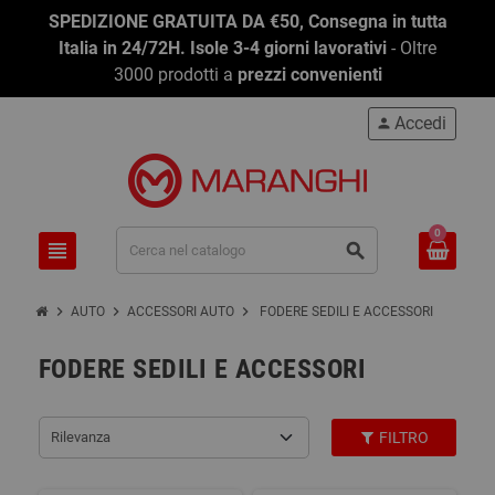
SPEDIZIONE GRATUITA DA €50, Consegna in tutta
Italia in 24/72H. Isole 3-4 giorni lavorativi
- Oltre
3000 prodotti a
prezzi convenienti
Accedi
person
0
view_headline
search
chevron_right
chevron_right
chevron_right
AUTO
ACCESSORI AUTO
FODERE SEDILI E ACCESSORI
FODERE SEDILI E ACCESSORI
Rilevanza
FILTRO