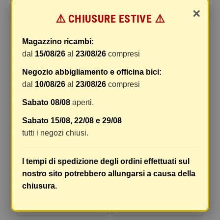
×
⚠️ CHIUSURE ESTIVE ⚠️
31,23 €
29,77 €
39,04 €
37,21 €
COMPRA
COMPRA
Magazzino ricambi:
dal
15/08/26
al
23/08/26
compresi
-20%
-20%
Negozio abbigliamento e officina bici:
dal
10/08/26
al
23/08/26
compresi
Sabato 08/08
aperti.
Sabato 15/08, 22/08 e 29/08
tutti i negozi chiusi.
JUZO, SUPPORTO LOMBARE /
JOLLY, SCHIENALE SUPPORTO
I tempi di spedizione degli ordini effettuati sul
CUSCINO PER SEDILE
LOMBARE ORTOPEDICO
nostro sito potrebbero allungarsi a causa della
33,67 €
29,08 €
42,09 €
36,36 €
chiusura.
COMPRA
COMPRA