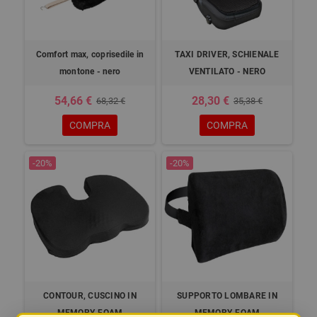
Comfort max, coprisedile in
TAXI DRIVER, SCHIENALE
montone - nero
VENTILATO - NERO
54,66 €
28,30 €
68,32 €
35,38 €
COMPRA
COMPRA
-20%
-20%
CONTOUR, CUSCINO IN
SUPPORTO LOMBARE IN
MEMORY-FOAM
MEMORY-FOAM