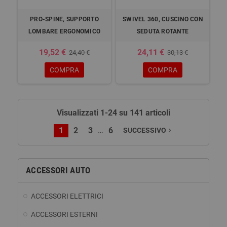
PRO-SPINE, SUPPORTO
SWIVEL 360, CUSCINO CON
LOMBARE ERGONOMICO
SEDUTA ROTANTE
19,52 €
24,11 €
24,40 €
30,13 €
COMPRA
COMPRA
Visualizzati 1-24 su 141 articoli
…
1
2
3
6
SUCCESSIVO
navigate_next
ACCESSORI AUTO
ACCESSORI ELETTRICI
ACCESSORI ESTERNI