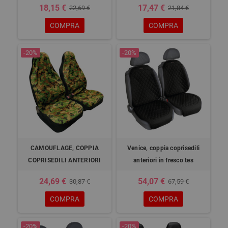
18,15 €
17,47 €
22,69 €
21,84 €
COMPRA
COMPRA
-20%
-20%
CAMOUFLAGE, COPPIA
Venice, coppia coprisedili
COPRISEDILI ANTERIORI
anteriori in fresco tes
24,69 €
54,07 €
30,87 €
67,59 €
COMPRA
COMPRA
-20%
-20%