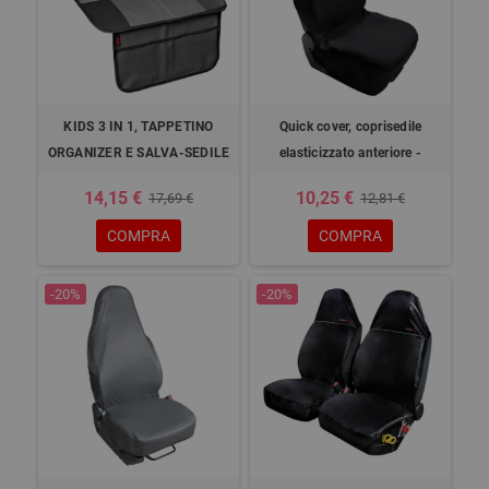
KIDS 3 IN 1, TAPPETINO
Quick cover, coprisedile
ORGANIZER E SALVA-SEDILE
elasticizzato anteriore -
14,15 €
10,25 €
17,69 €
12,81 €
COMPRA
COMPRA
-20%
-20%